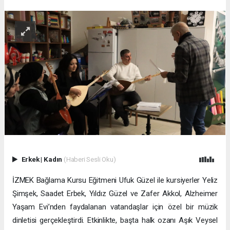
Erkek
|
Kadın
(Haberi Sesli Oku)
İZMEK Bağlama Kursu Eğitmeni Ufuk Güzel ile kursiyerler Yeliz
Şimşek, Saadet Erbek, Yıldız Güzel ve Zafer Akkol, Alzheimer
Yaşam Evi’nden faydalanan vatandaşlar için özel bir müzik
dinletisi gerçekleştirdi. Etkinlikte, başta halk ozanı Aşık Veysel