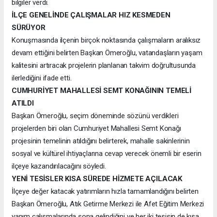
bilgiler verdi.
İLÇE GENELİNDE ÇALIŞMALAR HIZ KESMEDEN
SÜRÜYOR
Konuşmasında ilçenin birçok noktasında çalışmaların aralıksız
devam ettiğini belirten Başkan Ömeroğlu, vatandaşların yaşam
kalitesini artıracak projelerin planlanan takvim doğrultusunda
ilerlediğini ifade etti.
CUMHURİYET MAHALLESİ SEMT KONAĞININ TEMELİ
ATILDI
Başkan Ömeroğlu, seçim döneminde sözünü verdikleri
projelerden biri olan Cumhuriyet Mahallesi Semt Konağı
projesinin temelinin atıldığını belirterek, mahalle sakinlerinin
sosyal ve kültürel ihtiyaçlarına cevap verecek önemli bir eserin
ilçeye kazandırılacağını söyledi.
YENİ TESİSLER KISA SÜREDE HİZMETE AÇILACAK
İlçeye değer katacak yatırımların hızla tamamlandığını belirten
Başkan Ömeroğlu, Atık Getirme Merkezi ile Afet Eğitim Merkezi
yapım çalışmalarında sona gelindiğini ve her iki tesisin de kısa