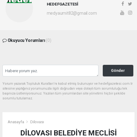
HEDEFGAZETESİ
medyaumit82@gmail.com
Okuyucu Yorumları
(0)
Gönder
Yorum yazarak Topluluk Kuralları’nı kabul etmiş bulunuyor ve hedefgazetesi.com.tr
sitesine yaptığınız yorumunuzla ilgili doğrudan veya dolaylı tüm sorumluluğu tek
başınıza üstleniyorsunuz. Yazılan tüm yorumlardan site yönetimi hiçbir şekilde
sorumlu tutulamaz.
Anasayfa
Dilovası
DİLOVASI BELEDİYE MECLİSİ