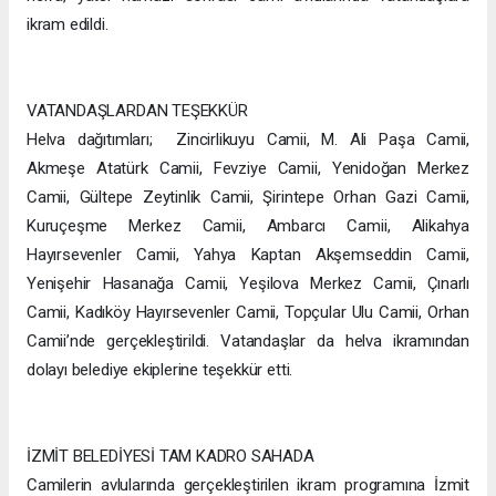
ikram edildi.
VATANDAŞLARDAN TEŞEKKÜR
Helva dağıtımları; Zincirlikuyu Camii, M. Ali Paşa Camii,
Akmeşe Atatürk Camii, Fevziye Camii, Yenidoğan Merkez
Camii, Gültepe Zeytinlik Camii, Şirintepe Orhan Gazi Camii,
Kuruçeşme Merkez Camii, Ambarcı Camii, Alikahya
Hayırsevenler Camii, Yahya Kaptan Akşemseddin Camii,
Yenişehir Hasanağa Camii, Yeşilova Merkez Camii, Çınarlı
Camii, Kadıköy Hayırsevenler Camii, Topçular Ulu Camii, Orhan
Camii’nde gerçekleştirildi. Vatandaşlar da helva ikramından
dolayı belediye ekiplerine teşekkür etti.
İZMİT BELEDİYESİ TAM KADRO SAHADA
Camilerin avlularında gerçekleştirilen ikram programına İzmit