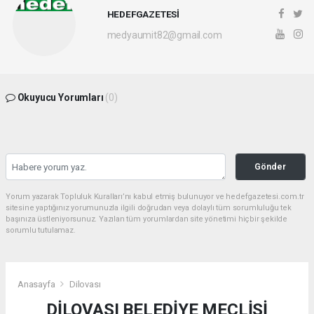
HEDEFGAZETESİ
medyaumit82@gmail.com
Okuyucu Yorumları
(0)
Gönder
Yorum yazarak Topluluk Kuralları’nı kabul etmiş bulunuyor ve hedefgazetesi.com.tr
sitesine yaptığınız yorumunuzla ilgili doğrudan veya dolaylı tüm sorumluluğu tek
başınıza üstleniyorsunuz. Yazılan tüm yorumlardan site yönetimi hiçbir şekilde
sorumlu tutulamaz.
Anasayfa
Dilovası
DİLOVASI BELEDİYE MECLİSİ