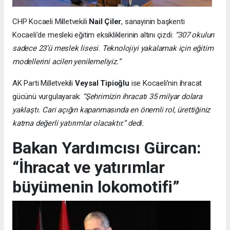
CHP Kocaeli Milletvekili
Nail Çiler
, sanayinin başkenti
Kocaeli’de mesleki eğitim eksikliklerinin altını çizdi:
“307 okulun
sadece 23’ü meslek lisesi. Teknolojiyi yakalamak için eğitim
modellerini acilen yenilemeliyiz.”
AK Parti Milletvekili
Veysal Tipioğlu
ise Kocaeli’nin ihracat
gücünü vurgulayarak:
“Şehrimizin ihracatı 35 milyar dolara
yaklaştı. Cari açığın kapanmasında en önemli rol, ürettiğiniz
katma değerli yatırımlar olacaktır.” dedi.
Bakan Yardımcısı Gürcan:
“İhracat ve yatırımlar
büyümenin lokomotifi”