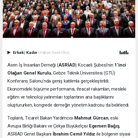
Erkek
|
Kadın
(Haberi Sesli Oku)
Asrın İş İnsanları Derneği (
ASRİAD
) Kocaeli Şubesi’nin
1’inci
Olağan Genel Kurulu
, Gebze Teknik Üniversitesi (GTÜ)
Konferans Salonu’nda geniş katılımla gerçekleştirildi.
Ekonomideki büyüme performansı, ihracat rakamları, mesleki
eğitim ve teknoloji yatırımları toplantının ana başlıklarını
oluştururken, kongrede derneğin yönetim kadrosu da belirlendi.
Toplantı, Ticaret Bakan Yardımcısı
Mahmut Gürcan
, eski
Avrupa Birliği Bakanı ve Çekya Büyükelçisi
Egemen Bağış
,
ASRİAD Genel Başkanı
İbrahim Cemil Yıldız
ile bölgenin siyasi