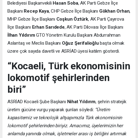
Belediyesi Başkanvekili
Hasan Soba
, AK Parti Gebze İlçe
Başkanı
Recep Kaya
, CHP Gebze İlçe Başkanı
Gökhan Orhan
,
MHP Gebze İlçe Başkanı
Coşkun Öztürk
, AK Parti Çayırova
İlçe Başkanı
Erhan Sarıdede
, AK Parti Dilovası İlçe Başkanı
İlhan Yıldırım
GTO Yönetim Kurulu Başkanı Abdurrahman
Aslantaş ve Meclis Başkanı
Oğuz Şerifalioğlu
başta olmak
üzere çok sayıda davetli ve ASRİAD üyesi katılım gösterdi.
“Kocaeli, Türk ekonomisinin
lokomotif şehirlerinden
biri”
ASRİAD Kocaeli Şube Başkanı
Nihat Yıldırım
, şehrin stratejik
üretim gücüne vurgu yaparak şunları söyledi:
“Üretim
kapasitemiz ve teknolojik altyapımızla Türk ekonomisinin
lokomotif şehirlerinden biriyiz. Amacımız, üyelerimizin her
anlamda yanında olmak, işletmeler arası iş birliğini artırmak