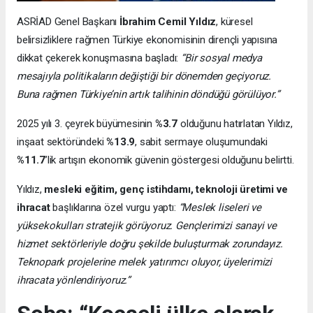
ASRİAD Genel Başkanı
İbrahim Cemil Yıldız
, küresel
belirsizliklere rağmen Türkiye ekonomisinin dirençli yapısına
dikkat çekerek konuşmasına başladı:
“Bir sosyal medya
mesajıyla politikaların değiştiği bir dönemden geçiyoruz.
Buna rağmen Türkiye’nin artık talihinin döndüğü görülüyor.”
2025 yılı 3. çeyrek büyümesinin
%3.7
olduğunu hatırlatan Yıldız,
inşaat sektöründeki
%13.9
, sabit sermaye oluşumundaki
%11.7
’lik artışın ekonomik güvenin göstergesi olduğunu belirtti.
Yıldız,
mesleki eğitim, genç istihdamı, teknoloji üretimi ve
ihracat
başlıklarına özel vurgu yaptı:
“Meslek liseleri ve
yüksekokulları stratejik görüyoruz. Gençlerimizi sanayi ve
hizmet sektörleriyle doğru şekilde buluşturmak zorundayız.
Teknopark projelerine melek yatırımcı oluyor, üyelerimizi
ihracata yönlendiriyoruz.”