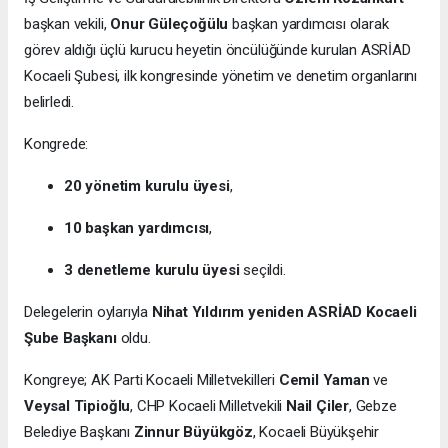
başkan vekili,
Onur Güleçoğülu
başkan yardımcısı olarak
görev aldığı üçlü kurucu heyetin öncülüğünde kurulan ASRİAD
Kocaeli Şubesi, ilk kongresinde yönetim ve denetim organlarını
belirledi.
Kongrede:
20 yönetim kurulu üyesi
,
10 başkan yardımcısı
,
3 denetleme kurulu üyesi
seçildi.
Delegelerin oylarıyla
Nihat Yıldırım yeniden ASRİAD Kocaeli
Şube Başkanı
oldu.
Kongreye; AK Parti Kocaeli Milletvekilleri
Cemil Yaman
ve
Veysal Tipioğlu
, CHP Kocaeli Milletvekili
Nail Çiler
, Gebze
Belediye Başkanı
Zinnur Büyükgöz
, Kocaeli Büyükşehir