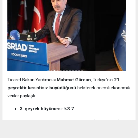
Ticaret Bakan Yardımcısı
Mahmut Gürcan
, Türkiye’nin
21
çeyrektir kesintisiz büyüdüğünü
belirterek önemli ekonomik
veriler paylaştı:
3. çeyrek büyümesi: %3.7
12 aylık ihracat: 270.6 milyar dolar (tarihi rekor)
Milli gelir: 1 trilyon 538 milyar dolar