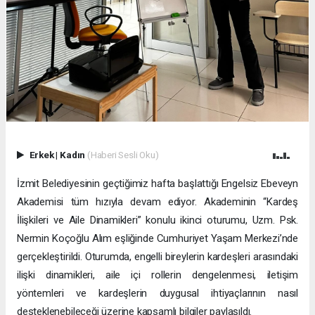
Erkek
|
Kadın
(Haberi Sesli Oku)
İzmit Belediyesinin geçtiğimiz hafta başlattığı Engelsiz Ebeveyn
Akademisi tüm hızıyla devam ediyor. Akademinin “Kardeş
İlişkileri ve Aile Dinamikleri” konulu ikinci oturumu, Uzm. Psk.
Nermin Koçoğlu Alım eşliğinde Cumhuriyet Yaşam Merkezi’nde
gerçekleştirildi. Oturumda, engelli bireylerin kardeşleri arasındaki
ilişki dinamikleri, aile içi rollerin dengelenmesi, iletişim
yöntemleri ve kardeşlerin duygusal ihtiyaçlarının nasıl
desteklenebileceği üzerine kapsamlı bilgiler paylaşıldı.