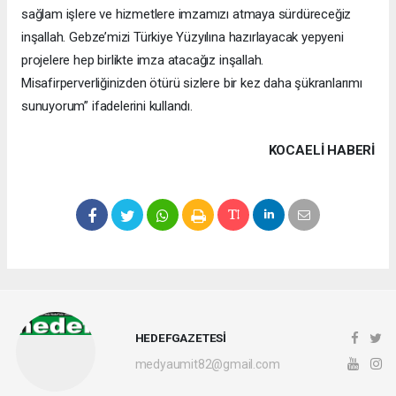
sağlam işlere ve hizmetlere imzamızı atmaya sürdüreceğiz
inşallah. Gebze’mizi Türkiye Yüzyılına hazırlayacak yepyeni
projelere hep birlikte imza atacağız inşallah.
Misafirperverliğinizden ötürü sizlere bir kez daha şükranlarımı
sunuyorum” ifadelerini kullandı.
KOCAELI HABERİ
HEDEFGAZETESİ
medyaumit82@gmail.com