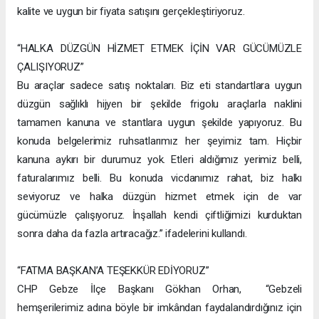
kalite ve uygun bir fiyata satışını gerçekleştiriyoruz.
“HALKA DÜZGÜN HİZMET ETMEK İÇİN VAR GÜCÜMÜZLE
ÇALIŞIYORUZ”
Bu araçlar sadece satış noktaları. Biz eti standartlara uygun
düzgün sağlıklı hijyen bir şekilde frigolu araçlarla naklini
tamamen kanuna ve stantlara uygun şekilde yapıyoruz. Bu
konuda belgelerimiz ruhsatlarımız her şeyimiz tam. Hiçbir
kanuna aykırı bir durumuz yok. Etleri aldığımız yerimiz belli,
faturalarımız belli. Bu konuda vicdanımız rahat, biz halkı
seviyoruz ve halka düzgün hizmet etmek için de var
gücümüzle çalışıyoruz. İnşallah kendi çiftliğimizi kurduktan
sonra daha da fazla artıracağız.” ifadelerini kullandı.
“FATMA BAŞKAN’A TEŞEKKÜR EDİYORUZ”
CHP Gebze İlçe Başkanı Gökhan Orhan, “Gebzeli
hemşerilerimiz adına böyle bir imkândan faydalandırdığınız için