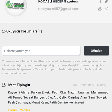
KOCAELİ HEDEF Gazetesi
medyaumit82@gmail.com
Okuyucu Yorumları
(1)
Gönder
Yorum yazarak Topluluk Kuralları’nı kabul etmiş bulunuyor ve hedefgazetesi.com.tr
sitesine yaptığınız yorumunuzla ilgili doğrudan veya dolaylı tüm sorumluluğu tek
başınıza üstleniyorsunuz. Yazılan tüm yorumlardan site yönetimi hiçbir şekilde
sorumlu tutulamaz.
Mtht Tipioglu
(07.07.2026 09:22 - #73074)
Kayserili Ahmet Furkan Erkek , Fethi Okur, Nazmi Ünalmış, Muhammed
Ali Temel, Nevzat Bahçecioğlu, Alp Çelik, Çağdaş Alan, Sami Soyışık,
Fazlı Çetinsaya, Murat Kaan, Fatih Demirel ve niceleri
Yorumu Yanıtla