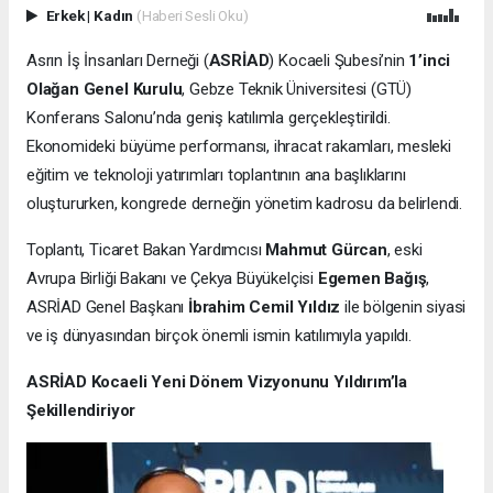
Erkek
|
Kadın
(Haberi Sesli Oku)
Asrın İş İnsanları Derneği (
ASRİAD
) Kocaeli Şubesi’nin
1’inci
Olağan Genel Kurulu
, Gebze Teknik Üniversitesi (GTÜ)
Konferans Salonu’nda geniş katılımla gerçekleştirildi.
Ekonomideki büyüme performansı, ihracat rakamları, mesleki
eğitim ve teknoloji yatırımları toplantının ana başlıklarını
oluştururken, kongrede derneğin yönetim kadrosu da belirlendi.
Toplantı, Ticaret Bakan Yardımcısı
Mahmut Gürcan
, eski
Avrupa Birliği Bakanı ve Çekya Büyükelçisi
Egemen Bağış
,
ASRİAD Genel Başkanı
İbrahim Cemil Yıldız
ile bölgenin siyasi
ve iş dünyasından birçok önemli ismin katılımıyla yapıldı.
ASRİAD Kocaeli Yeni Dönem Vizyonunu Yıldırım’la
Şekillendiriyor