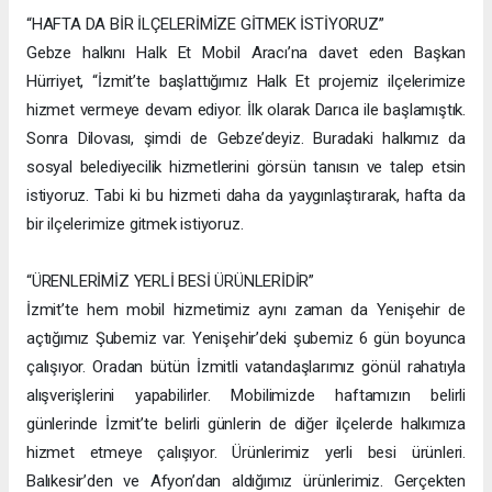
“HAFTA DA BİR İLÇELERİMİZE GİTMEK İSTİYORUZ”
Gebze halkını Halk Et Mobil Aracı’na davet eden Başkan
Hürriyet, “İzmit’te başlattığımız Halk Et projemiz ilçelerimize
hizmet vermeye devam ediyor. İlk olarak Darıca ile başlamıştık.
Sonra Dilovası, şimdi de Gebze’deyiz. Buradaki halkımız da
sosyal belediyecilik hizmetlerini görsün tanısın ve talep etsin
istiyoruz. Tabi ki bu hizmeti daha da yaygınlaştırarak, hafta da
bir ilçelerimize gitmek istiyoruz.
“ÜRENLERİMİZ YERLİ BESİ ÜRÜNLERİDİR”
İzmit’te hem mobil hizmetimiz aynı zaman da Yenişehir de
açtığımız Şubemiz var. Yenişehir’deki şubemiz 6 gün boyunca
çalışıyor. Oradan bütün İzmitli vatandaşlarımız gönül rahatıyla
alışverişlerini yapabilirler. Mobilimizde haftamızın belirli
günlerinde İzmit’te belirli günlerin de diğer ilçelerde halkımıza
hizmet etmeye çalışıyor. Ürünlerimiz yerli besi ürünleri.
Balıkesir’den ve Afyon’dan aldığımız ürünlerimiz. Gerçekten