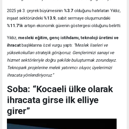
2025 yılı 3. çeyrek büyümesinin
%3.7
olduğunu hatırlatan Yıldız,
inşaat sektöründeki
%13.9
, sabit sermaye oluşumundaki
%11.7
’lik artışın ekonomik güvenin göstergesi olduğunu belirtti.
Yıldız,
mesleki eğitim, genç istihdamı, teknoloji üretimi ve
ihracat
başlıklarına özel vurgu yaptı:
“Meslek liseleri ve
yüksekokulları stratejik görüyoruz. Gençlerimizi sanayi ve
hizmet sektörleriyle doğru şekilde buluşturmak zorundayız.
Teknopark projelerine melek yatırımcı oluyor, üyelerimizi
ihracata yönlendiriyoruz.”
Soba: “Kocaeli ülke olarak
ihracata girse ilk elliye
girer”