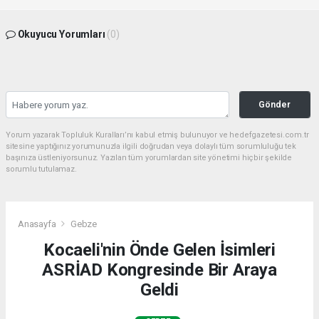
Okuyucu Yorumları
(0)
Gönder
Yorum yazarak Topluluk Kuralları’nı kabul etmiş bulunuyor ve hedefgazetesi.com.tr
sitesine yaptığınız yorumunuzla ilgili doğrudan veya dolaylı tüm sorumluluğu tek
başınıza üstleniyorsunuz. Yazılan tüm yorumlardan site yönetimi hiçbir şekilde
sorumlu tutulamaz.
Anasayfa
Gebze
Kocaeli'nin Önde Gelen İsimleri
ASRİAD Kongresinde Bir Araya
Geldi