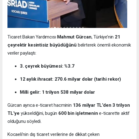
Ticaret Bakan Yardımcısı
Mahmut Gürcan
, Türkiye’nin
21
çeyrektir kesintisiz büyüdüğünü
belirterek önemli ekonomik
veriler paylaştı:
3. çeyrek büyümesi: %3.7
12 aylık ihracat: 270.6 milyar dolar (tarihi rekor)
Milli gelir: 1 trilyon 538 milyar dolar
Gürcan ayrıca e-ticaret hacminin
136 milyar TL’den 3 trilyon
TL’ye
yükseldiğini, bugün
600 bin işletmenin
e-ticarette aktif
olduğunu söyledi.
Kocaeli’nin dış ticaret verilerine de dikkat çeken