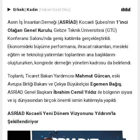
Erkek
|
Kadın
(Haberi Sesli Oku)
Asrın İş İnsanları Derneği (
ASRİAD
) Kocaeli Şubesi’nin
1’inci
Olağan Genel Kurulu
, Gebze Teknik Üniversitesi (GTÜ)
Konferans Salonu’nda geniş katılımla gerçekleştirildi.
Ekonomideki büyüme performansı, ihracat rakamları, mesleki
eğitim ve teknoloji yatırımları toplantının ana başlıklarını
oluştururken, kongrede derneğin yönetim kadrosu da belirlendi.
Toplantı, Ticaret Bakan Yardımcısı
Mahmut Gürcan
, eski
Avrupa Birliği Bakanı ve Çekya Büyükelçisi
Egemen Bağış
,
ASRİAD Genel Başkanı
İbrahim Cemil Yıldız
ile bölgenin siyasi
ve iş dünyasından birçok önemli ismin katılımıyla yapıldı.
ASRİAD Kocaeli Yeni Dönem Vizyonunu Yıldırım’la
Şekillendiriyor