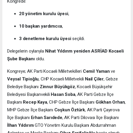
Kongrede:
20 yönetim kurulu üyesi
,
10 başkan yardımcısı
,
3 denetleme kurulu üyesi
seçildi.
Delegelerin oylarıyla
Nihat Yıldırım yeniden ASRİAD Kocaeli
Şube Başkanı
oldu.
Kongreye; AK Parti Kocaeli Milletvekilleri
Cemil Yaman
ve
Veysal Tipioğlu
, CHP Kocaeli Milletvekili
Nail Çiler
, Gebze
Belediye Başkanı
Zinnur Büyükgöz
, Kocaeli Büyükşehir
Belediyesi Başkanvekili
Hasan Soba
, AK Parti Gebze İlçe
Başkanı
Recep Kaya
, CHP Gebze İlçe Başkanı
Gökhan Orhan
,
MHP Gebze İlçe Başkanı
Coşkun Öztürk
, AK Parti Çayırova
İlçe Başkanı
Erhan Sarıdede
, AK Parti Dilovası İlçe Başkanı
İlhan Yıldırım
GTO Yönetim Kurulu Başkanı Abdurrahman
Aslantaş ve Meclis Başkanı
Oğuz Şerifalioğlu
başta olmak