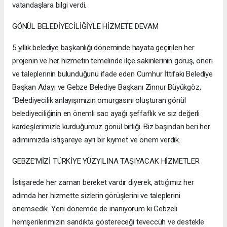
vatandaşlara bilgi verdi.
GÖNÜL BELEDİYECİLİĞİYLE HİZMETE DEVAM
5 yıllık belediye başkanlığı döneminde hayata geçirilen her
projenin ve her hizmetin temelinde ilçe sakinlerinin görüş, öneri
ve taleplerinin bulunduğunu ifade eden Cumhur İttifakı Belediye
Başkan Adayı ve Gebze Belediye Başkanı Zinnur Büyükgöz,
“Belediyecilik anlayışımızın omurgasını oluşturan gönül
belediyeciliğinin en önemli sac ayağı şeffaflık ve siz değerli
kardeşlerimizle kurduğumuz gönül birliği. Biz başından beri her
adımımızda istişareye ayrı bir kıymet ve önem verdik.
GEBZE’MİZİ TÜRKİYE YÜZYILINA TAŞIYACAK HİZMETLER
İstişarede her zaman bereket vardır diyerek, attığımız her
adımda her hizmette sizlerin görüşlerini ve taleplerini
önemsedik. Yeni dönemde de inanıyorum ki Gebzeli
hemşerilerimizin sandıkta göstereceği teveccüh ve destekle