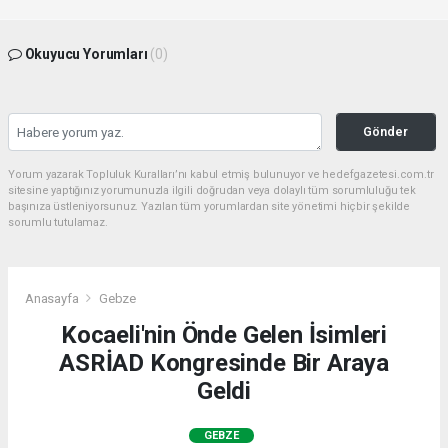
Okuyucu Yorumları
(0)
Gönder
Yorum yazarak Topluluk Kuralları’nı kabul etmiş bulunuyor ve hedefgazetesi.com.tr
sitesine yaptığınız yorumunuzla ilgili doğrudan veya dolaylı tüm sorumluluğu tek
başınıza üstleniyorsunuz. Yazılan tüm yorumlardan site yönetimi hiçbir şekilde
sorumlu tutulamaz.
Anasayfa
Gebze
Kocaeli'nin Önde Gelen İsimleri
ASRİAD Kongresinde Bir Araya
Geldi
GEBZE