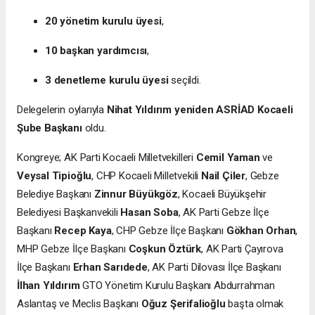
20 yönetim kurulu üyesi
,
10 başkan yardımcısı
,
3 denetleme kurulu üyesi
seçildi.
Delegelerin oylarıyla
Nihat Yıldırım yeniden ASRİAD Kocaeli
Şube Başkanı
oldu.
Kongreye; AK Parti Kocaeli Milletvekilleri
Cemil Yaman
ve
Veysal Tipioğlu
, CHP Kocaeli Milletvekili
Nail Çiler
, Gebze
Belediye Başkanı
Zinnur Büyükgöz
, Kocaeli Büyükşehir
Belediyesi Başkanvekili
Hasan Soba
, AK Parti Gebze İlçe
Başkanı
Recep Kaya
, CHP Gebze İlçe Başkanı
Gökhan Orhan
,
MHP Gebze İlçe Başkanı
Coşkun Öztürk
, AK Parti Çayırova
İlçe Başkanı
Erhan Sarıdede
, AK Parti Dilovası İlçe Başkanı
İlhan Yıldırım
GTO Yönetim Kurulu Başkanı Abdurrahman
Aslantaş ve Meclis Başkanı
Oğuz Şerifalioğlu
başta olmak