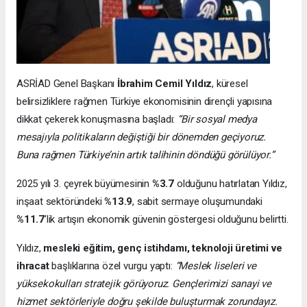
ASRİAD Genel Başkanı
İbrahim Cemil Yıldız
, küresel
belirsizliklere rağmen Türkiye ekonomisinin dirençli yapısına
dikkat çekerek konuşmasına başladı:
“Bir sosyal medya
mesajıyla politikaların değiştiği bir dönemden geçiyoruz.
Buna rağmen Türkiye’nin artık talihinin döndüğü görülüyor.”
2025 yılı 3. çeyrek büyümesinin
%3.7
olduğunu hatırlatan Yıldız,
inşaat sektöründeki
%13.9
, sabit sermaye oluşumundaki
%11.7
’lik artışın ekonomik güvenin göstergesi olduğunu belirtti.
Yıldız,
mesleki eğitim, genç istihdamı, teknoloji üretimi ve
ihracat
başlıklarına özel vurgu yaptı:
“Meslek liseleri ve
yüksekokulları stratejik görüyoruz. Gençlerimizi sanayi ve
hizmet sektörleriyle doğru şekilde buluşturmak zorundayız.