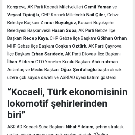
Kongreye; AK Parti Kocaeli Milletvekilleri
Cemil Yaman
ve
Veysal Tipioğlu
, CHP Kocaeli Milletvekili
Nail Çiler
, Gebze
Belediye Başkanı
Zinnur Büyükgöz
, Kocaeli Büyükşehir
Belediyesi Başkanvekili
Hasan Soba
, AK Parti Gebze İlçe
Başkanı
Recep Kaya
, CHP Gebze İlçe Başkanı
Gökhan Orhan
,
MHP Gebze İlçe Başkanı
Coşkun Öztürk
, AK Parti Çayırova
İlçe Başkanı
Erhan Sarıdede
, AK Parti Dilovası İlçe Başkanı
İlhan Yıldırım
GTO Yönetim Kurulu Başkanı Abdurrahman
Aslantaş ve Meclis Başkanı
Oğuz Şerifalioğlu
başta olmak
üzere çok sayıda davetli ve ASRİAD üyesi katılım gösterdi.
“Kocaeli, Türk ekonomisinin
lokomotif şehirlerinden
biri”
ASRİAD Kocaeli Şube Başkanı
Nihat Yıldırım
, şehrin stratejik
üretim gücüne vurgu yaparak şunları söyledi:
“Üretim