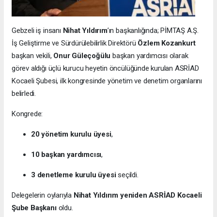
Gebzeli iş insanı
Nihat Yıldırım
’ın başkanlığında; PİMTAŞ A.Ş.
İş Geliştirme ve Sürdürülebilirlik Direktörü
Özlem Kozankurt
başkan vekili,
Onur Güleçoğülu
başkan yardımcısı olarak
görev aldığı üçlü kurucu heyetin öncülüğünde kurulan ASRİAD
Kocaeli Şubesi, ilk kongresinde yönetim ve denetim organlarını
belirledi.
Kongrede:
20 yönetim kurulu üyesi
,
10 başkan yardımcısı
,
3 denetleme kurulu üyesi
seçildi.
Delegelerin oylarıyla
Nihat Yıldırım yeniden ASRİAD Kocaeli
Şube Başkanı
oldu.