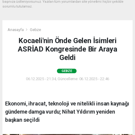
başınıza üstleniyorsunuz. Yazılan tüm yorumlardan site yönetimi hiçbir şekilde
sorumlu tutulamaz.
Anasayfa
Gebze
Kocaeli'nin Önde Gelen İsimleri
ASRİAD Kongresinde Bir Araya
Geldi
GEBZE
06.12.2025 - 21:34, Güncelleme: 06.12.2025 - 22:46
Ekonomi, ihracat, teknoloji ve nitelikli insan kaynağı
gündeme damga vurdu; Nihat Yıldırım yeniden
başkan seçildi