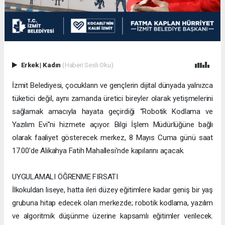
Erkek
|
Kadın
(Haberi Sesli Oku)
İzmit Belediyesi, çocukların ve gençlerin dijital dünyada yalnızca
tüketici değil, aynı zamanda üretici bireyler olarak yetişmelerini
sağlamak amacıyla hayata geçirdiği “Robotik Kodlama ve
Yazılım Evi”ni hizmete açıyor. Bilgi İşlem Müdürlüğüne bağlı
olarak faaliyet gösterecek merkez, 8 Mayıs Cuma günü saat
17.00’de Alikahya Fatih Mahallesi’nde kapılarını açacak.
UYGULAMALI ÖĞRENME FIRSATI
İlkokuldan liseye, hatta ileri düzey eğitimlere kadar geniş bir yaş
grubuna hitap edecek olan merkezde; robotik kodlama, yazılım
ve algoritmik düşünme üzerine kapsamlı eğitimler verilecek.