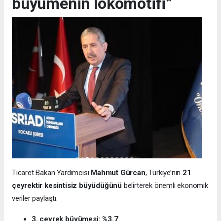
büyümenin lokomotifi”
Ticaret Bakan Yardımcısı
Mahmut Gürcan
, Türkiye’nin
21
çeyrektir kesintisiz büyüdüğünü
belirterek önemli ekonomik
veriler paylaştı:
3. çeyrek büyümesi: %3.7