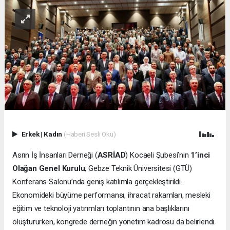
Erkek
|
Kadın
(Haberi Sesli Oku)
Asrın İş İnsanları Derneği (
ASRİAD
) Kocaeli Şubesi’nin
1’inci
Olağan Genel Kurulu
, Gebze Teknik Üniversitesi (GTÜ)
Konferans Salonu’nda geniş katılımla gerçekleştirildi.
Ekonomideki büyüme performansı, ihracat rakamları, mesleki
eğitim ve teknoloji yatırımları toplantının ana başlıklarını
oluştururken, kongrede derneğin yönetim kadrosu da belirlendi.