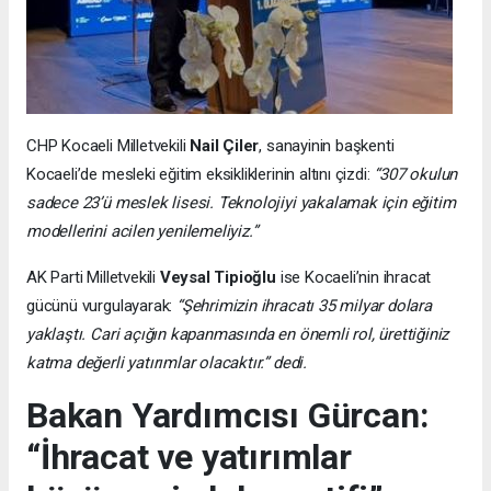
CHP Kocaeli Milletvekili
Nail Çiler
, sanayinin başkenti
Kocaeli’de mesleki eğitim eksikliklerinin altını çizdi:
“307 okulun
sadece 23’ü meslek lisesi. Teknolojiyi yakalamak için eğitim
modellerini acilen yenilemeliyiz.”
AK Parti Milletvekili
Veysal Tipioğlu
ise Kocaeli’nin ihracat
gücünü vurgulayarak:
“Şehrimizin ihracatı 35 milyar dolara
yaklaştı. Cari açığın kapanmasında en önemli rol, ürettiğiniz
katma değerli yatırımlar olacaktır.” dedi.
Bakan Yardımcısı Gürcan:
“İhracat ve yatırımlar