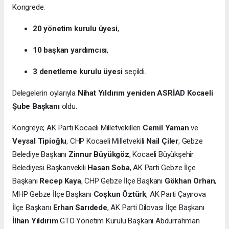
Kongrede:
20 yönetim kurulu üyesi
,
10 başkan yardımcısı
,
3 denetleme kurulu üyesi
seçildi.
Delegelerin oylarıyla
Nihat Yıldırım yeniden ASRİAD Kocaeli
Şube Başkanı
oldu.
Kongreye; AK Parti Kocaeli Milletvekilleri
Cemil Yaman
ve
Veysal Tipioğlu
, CHP Kocaeli Milletvekili
Nail Çiler
, Gebze
Belediye Başkanı
Zinnur Büyükgöz
, Kocaeli Büyükşehir
Belediyesi Başkanvekili
Hasan Soba
, AK Parti Gebze İlçe
Başkanı
Recep Kaya
, CHP Gebze İlçe Başkanı
Gökhan Orhan
,
MHP Gebze İlçe Başkanı
Coşkun Öztürk
, AK Parti Çayırova
İlçe Başkanı
Erhan Sarıdede
, AK Parti Dilovası İlçe Başkanı
İlhan Yıldırım
GTO Yönetim Kurulu Başkanı Abdurrahman