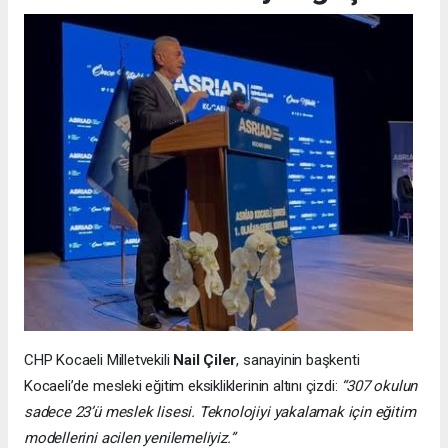
CHP Kocaeli Milletvekili
Nail Çiler
, sanayinin başkenti
Kocaeli’de mesleki eğitim eksikliklerinin altını çizdi:
“307 okulun
sadece 23’ü meslek lisesi. Teknolojiyi yakalamak için eğitim
modellerini acilen yenilemeliyiz.”