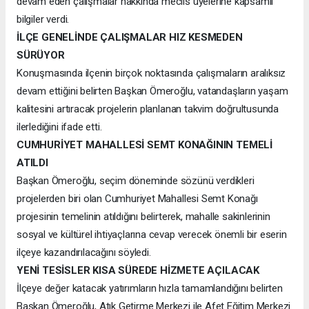
devam eden çalışmalar hakkında meclis üyelerine kapsamlı
bilgiler verdi.
İLÇE GENELİNDE ÇALIŞMALAR HIZ KESMEDEN
SÜRÜYOR
Konuşmasında ilçenin birçok noktasında çalışmaların aralıksız
devam ettiğini belirten Başkan Ömeroğlu, vatandaşların yaşam
kalitesini artıracak projelerin planlanan takvim doğrultusunda
ilerlediğini ifade etti.
CUMHURİYET MAHALLESİ SEMT KONAĞININ TEMELİ
ATILDI
Başkan Ömeroğlu, seçim döneminde sözünü verdikleri
projelerden biri olan Cumhuriyet Mahallesi Semt Konağı
projesinin temelinin atıldığını belirterek, mahalle sakinlerinin
sosyal ve kültürel ihtiyaçlarına cevap verecek önemli bir eserin
ilçeye kazandırılacağını söyledi.
YENİ TESİSLER KISA SÜREDE HİZMETE AÇILACAK
İlçeye değer katacak yatırımların hızla tamamlandığını belirten
Başkan Ömeroğlu, Atık Getirme Merkezi ile Afet Eğitim Merkezi