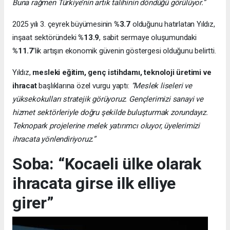
Buna rağmen Türkiye’nin artık talihinin döndüğü görülüyor.”
2025 yılı 3. çeyrek büyümesinin
%3.7
olduğunu hatırlatan Yıldız,
inşaat sektöründeki
%13.9
, sabit sermaye oluşumundaki
%11.7
’lik artışın ekonomik güvenin göstergesi olduğunu belirtti.
Yıldız,
mesleki eğitim, genç istihdamı, teknoloji üretimi ve
ihracat
başlıklarına özel vurgu yaptı:
“Meslek liseleri ve
yüksekokulları stratejik görüyoruz. Gençlerimizi sanayi ve
hizmet sektörleriyle doğru şekilde buluşturmak zorundayız.
Teknopark projelerine melek yatırımcı oluyor, üyelerimizi
ihracata yönlendiriyoruz.”
Soba: “Kocaeli ülke olarak
ihracata girse ilk elliye
girer”