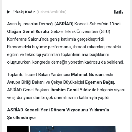
Erkek
|
Kadın
(Haberi Sesli Oku)
Asrın İş İnsanları Derneği (
ASRİAD
) Kocaeli Şubesi’nin
1’inci
Olağan Genel Kurulu
, Gebze Teknik Üniversitesi (GTÜ)
Konferans Salonu’nda geniş katılımla gerçekleştirildi.
Ekonomideki büyüme performansı, ihracat rakamları, mesleki
eğitim ve teknoloji yatırımları toplantının ana başlıklarını
oluştururken, kongrede derneğin yönetim kadrosu da belirlendi.
Toplantı, Ticaret Bakan Yardımcısı
Mahmut Gürcan
, eski
Avrupa Birliği Bakanı ve Çekya Büyükelçisi
Egemen Bağış
,
ASRİAD Genel Başkanı
İbrahim Cemil Yıldız
ile bölgenin siyasi
ve iş dünyasından birçok önemli ismin katılımıyla yapıldı.
ASRİAD Kocaeli Yeni Dönem Vizyonunu Yıldırım’la
Şekillendiriyor