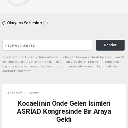
Okuyucu Yorumları
(0)
Gönder
Yorum yazarak Topluluk Kuralları’nı kabul etmiş bulunuyor ve hedefgazetesi.com.tr
sitesine yaptığınız yorumunuzla ilgili doğrudan veya dolaylı tüm sorumluluğu tek
başınıza üstleniyorsunuz. Yazılan tüm yorumlardan site yönetimi hiçbir şekilde
sorumlu tutulamaz.
Anasayfa
Gebze
Kocaeli'nin Önde Gelen İsimleri
ASRİAD Kongresinde Bir Araya
Geldi