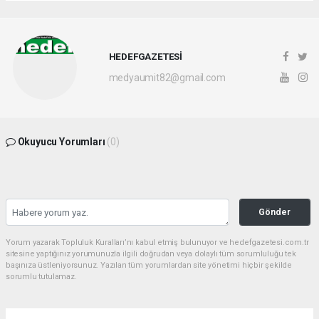
HEDEFGAZETESİ
medyaumit82@gmail.com
Okuyucu Yorumları
(0)
Gönder
Yorum yazarak Topluluk Kuralları’nı kabul etmiş bulunuyor ve hedefgazetesi.com.tr
sitesine yaptığınız yorumunuzla ilgili doğrudan veya dolaylı tüm sorumluluğu tek
başınıza üstleniyorsunuz. Yazılan tüm yorumlardan site yönetimi hiçbir şekilde
sorumlu tutulamaz.