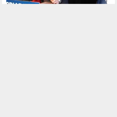
Ticaret Bakan Yardımcısı
Mahmut Gürcan
, Türkiye’nin
21
çeyrektir kesintisiz büyüdüğünü
belirterek önemli ekonomik
veriler paylaştı:
3. çeyrek büyümesi: %3.7
12 aylık ihracat: 270.6 milyar dolar (tarihi rekor)
Milli gelir: 1 trilyon 538 milyar dolar
Gürcan ayrıca e-ticaret hacminin
136 milyar TL’den 3 trilyon
TL’ye
yükseldiğini, bugün
600 bin işletmenin
e-ticarette aktif
olduğunu söyledi.
Kocaeli’nin dış ticaret verilerine de dikkat çeken