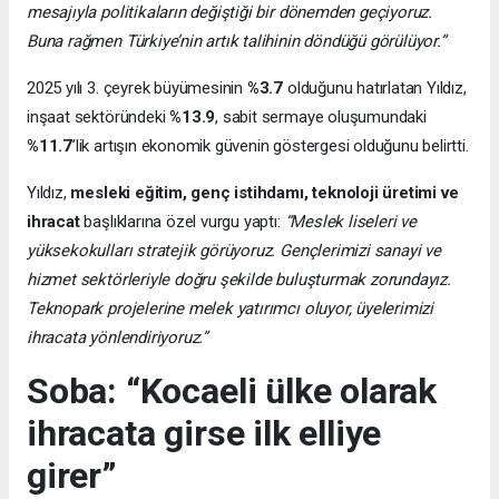
mesajıyla politikaların değiştiği bir dönemden geçiyoruz.
Buna rağmen Türkiye’nin artık talihinin döndüğü görülüyor.”
2025 yılı 3. çeyrek büyümesinin
%3.7
olduğunu hatırlatan Yıldız,
inşaat sektöründeki
%13.9
, sabit sermaye oluşumundaki
%11.7
’lik artışın ekonomik güvenin göstergesi olduğunu belirtti.
Yıldız,
mesleki eğitim, genç istihdamı, teknoloji üretimi ve
ihracat
başlıklarına özel vurgu yaptı:
“Meslek liseleri ve
yüksekokulları stratejik görüyoruz. Gençlerimizi sanayi ve
hizmet sektörleriyle doğru şekilde buluşturmak zorundayız.
Teknopark projelerine melek yatırımcı oluyor, üyelerimizi
ihracata yönlendiriyoruz.”
Soba: “Kocaeli ülke olarak
ihracata girse ilk elliye
girer”