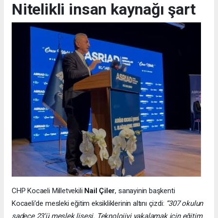
Nitelikli insan kaynağı şart
CHP Kocaeli Milletvekili
Nail Çiler
, sanayinin başkenti
Kocaeli’de mesleki eğitim eksikliklerinin altını çizdi:
“307 okulun
sadece 23’ü meslek lisesi. Teknolojiyi yakalamak için eğitim