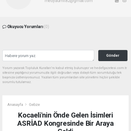
medyaumit82@gmail.com
Okuyucu Yorumları
(0)
Gönder
Yorum yazarak Topluluk Kuralları’nı kabul etmiş bulunuyor ve hedefgazetesi.com.tr
sitesine yaptığınız yorumunuzla ilgili doğrudan veya dolaylı tüm sorumluluğu tek
başınıza üstleniyorsunuz. Yazılan tüm yorumlardan site yönetimi hiçbir şekilde
sorumlu tutulamaz.
Anasayfa
Gebze
Kocaeli'nin Önde Gelen İsimleri
ASRİAD Kongresinde Bir Araya