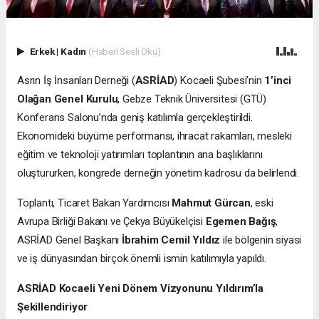
Erkek
|
Kadın
(Haberi Sesli Oku)
Asrın İş İnsanları Derneği (
ASRİAD
) Kocaeli Şubesi’nin
1’inci
Olağan Genel Kurulu
, Gebze Teknik Üniversitesi (GTÜ)
Konferans Salonu’nda geniş katılımla gerçekleştirildi.
Ekonomideki büyüme performansı, ihracat rakamları, mesleki
eğitim ve teknoloji yatırımları toplantının ana başlıklarını
oluştururken, kongrede derneğin yönetim kadrosu da belirlendi.
Toplantı, Ticaret Bakan Yardımcısı
Mahmut Gürcan
, eski
Avrupa Birliği Bakanı ve Çekya Büyükelçisi
Egemen Bağış
,
ASRİAD Genel Başkanı
İbrahim Cemil Yıldız
ile bölgenin siyasi
ve iş dünyasından birçok önemli ismin katılımıyla yapıldı.
ASRİAD Kocaeli Yeni Dönem Vizyonunu Yıldırım’la
Şekillendiriyor