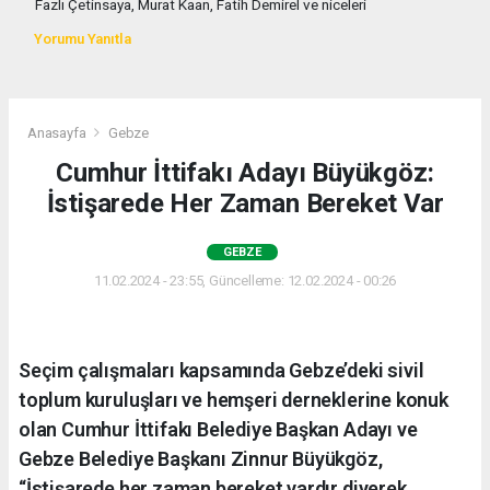
Fazlı Çetinsaya, Murat Kaan, Fatih Demirel ve niceleri
Yorumu Yanıtla
Anasayfa
Gebze
Cumhur İttifakı Adayı Büyükgöz:
İstişarede Her Zaman Bereket Var
GEBZE
11.02.2024 - 23:55, Güncelleme: 12.02.2024 - 00:26
Seçim çalışmaları kapsamında Gebze’deki sivil
toplum kuruluşları ve hemşeri derneklerine konuk
olan Cumhur İttifakı Belediye Başkan Adayı ve
Gebze Belediye Başkanı Zinnur Büyükgöz,
“İstişarede her zaman bereket vardır diyerek,