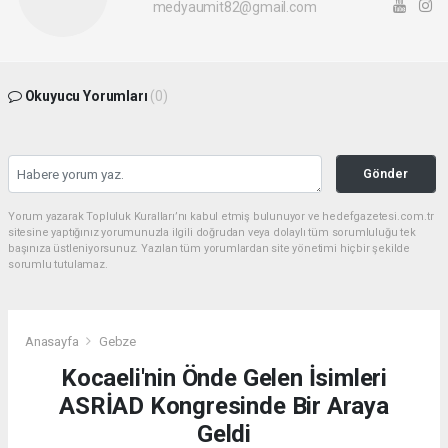
medyaumit82@gmail.com
Okuyucu Yorumları
(0)
Gönder
Yorum yazarak Topluluk Kuralları’nı kabul etmiş bulunuyor ve hedefgazetesi.com.tr
sitesine yaptığınız yorumunuzla ilgili doğrudan veya dolaylı tüm sorumluluğu tek
başınıza üstleniyorsunuz. Yazılan tüm yorumlardan site yönetimi hiçbir şekilde
sorumlu tutulamaz.
Anasayfa
Gebze
Kocaeli'nin Önde Gelen İsimleri
ASRİAD Kongresinde Bir Araya
Geldi