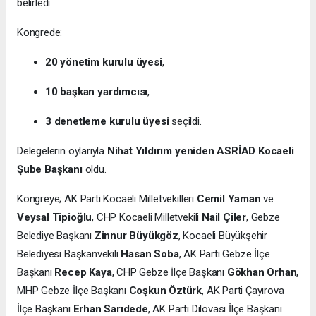
belirledi.
Kongrede:
20 yönetim kurulu üyesi
,
10 başkan yardımcısı
,
3 denetleme kurulu üyesi
seçildi.
Delegelerin oylarıyla
Nihat Yıldırım yeniden ASRİAD Kocaeli
Şube Başkanı
oldu.
Kongreye; AK Parti Kocaeli Milletvekilleri
Cemil Yaman
ve
Veysal Tipioğlu
, CHP Kocaeli Milletvekili
Nail Çiler
, Gebze
Belediye Başkanı
Zinnur Büyükgöz
, Kocaeli Büyükşehir
Belediyesi Başkanvekili
Hasan Soba
, AK Parti Gebze İlçe
Başkanı
Recep Kaya
, CHP Gebze İlçe Başkanı
Gökhan Orhan
,
MHP Gebze İlçe Başkanı
Coşkun Öztürk
, AK Parti Çayırova
İlçe Başkanı
Erhan Sarıdede
, AK Parti Dilovası İlçe Başkanı