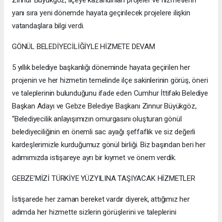
Zinnur Büyükgöz, ilçeye kazandırılan projeler ve hizmetlerin
yanı sıra yeni dönemde hayata geçirilecek projelere ilişkin
vatandaşlara bilgi verdi.
GÖNÜL BELEDİYECİLİĞİYLE HİZMETE DEVAM
5 yıllık belediye başkanlığı döneminde hayata geçirilen her
projenin ve her hizmetin temelinde ilçe sakinlerinin görüş, öneri
ve taleplerinin bulunduğunu ifade eden Cumhur İttifakı Belediye
Başkan Adayı ve Gebze Belediye Başkanı Zinnur Büyükgöz,
“Belediyecilik anlayışımızın omurgasını oluşturan gönül
belediyeciliğinin en önemli sac ayağı şeffaflık ve siz değerli
kardeşlerimizle kurduğumuz gönül birliği. Biz başından beri her
adımımızda istişareye ayrı bir kıymet ve önem verdik.
GEBZE’MİZİ TÜRKİYE YÜZYILINA TAŞIYACAK HİZMETLER
İstişarede her zaman bereket vardır diyerek, attığımız her
adımda her hizmette sizlerin görüşlerini ve taleplerini