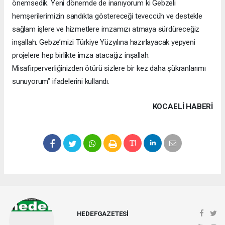
önemsedik. Yeni dönemde de inanıyorum ki Gebzeli
hemşerilerimizin sandıkta göstereceği teveccüh ve destekle
sağlam işlere ve hizmetlere imzamızı atmaya sürdüreceğiz
inşallah. Gebze’mizi Türkiye Yüzyılına hazırlayacak yepyeni
projelere hep birlikte imza atacağız inşallah.
Misafirperverliğinizden ötürü sizlere bir kez daha şükranlarımı
sunuyorum” ifadelerini kullandı.
KOCAELI HABERİ
HEDEFGAZETESİ