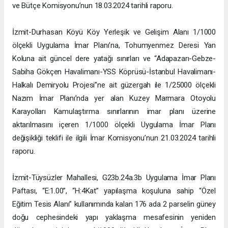
ve Bütçe Komisyonu’nun 18.03.2024 tarihli raporu.
İzmit-Durhasan Köyü Köy Yerleşik ve Gelişim Alanı 1/1000
ölçekli Uygulama İmar Planı’na, Tohumyenmez Deresi Yan
Koluna ait güncel dere yatağı sınırları ve “Adapazarı-Gebze-
Sabiha Gökçen Havalimanı-YSS Köprüsü-İstanbul Havalimanı-
Halkalı Demiryolu Projesi”ne ait güzergah ile 1/25000 ölçekli
Nazım İmar Planı’nda yer alan Kuzey Marmara Otoyolu
Karayolları Kamulaştırma sınırlarının imar planı üzerine
aktarılmasını içeren 1/1000 ölçekli Uygulama İmar Planı
değişikliği teklifi ile ilgili İmar Komisyonu’nun 21.03.2024 tarihli
raporu.
İzmit-Tüysüzler Mahallesi, G23b.24a.3b Uygulama İmar Planı
Paftası, “E:1.00”, “H:4Kat” yapılaşma koşuluna sahip “Özel
Eğitim Tesis Alanı” kullanımında kalan 176 ada 2 parselin güney
doğu cephesindeki yapı yaklaşma mesafesinin yeniden