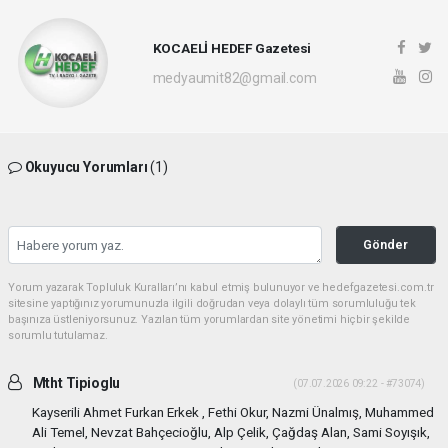
KOCAELİ HEDEF Gazetesi
medyaumit82@gmail.com
Okuyucu Yorumları
(1)
Gönder
Yorum yazarak Topluluk Kuralları’nı kabul etmiş bulunuyor ve hedefgazetesi.com.tr
sitesine yaptığınız yorumunuzla ilgili doğrudan veya dolaylı tüm sorumluluğu tek
başınıza üstleniyorsunuz. Yazılan tüm yorumlardan site yönetimi hiçbir şekilde
sorumlu tutulamaz.
Mtht Tipioglu
(07.07.2026 09:22 - #73074)
Kayserili Ahmet Furkan Erkek , Fethi Okur, Nazmi Ünalmış, Muhammed
Ali Temel, Nevzat Bahçecioğlu, Alp Çelik, Çağdaş Alan, Sami Soyışık,