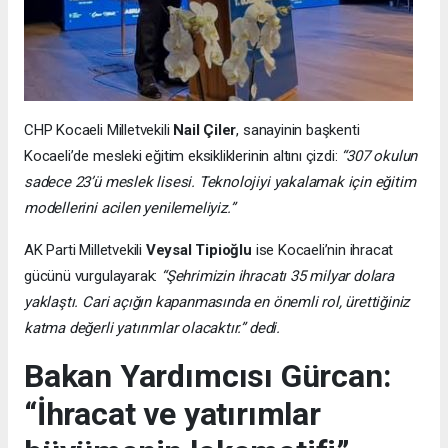
CHP Kocaeli Milletvekili
Nail Çiler
, sanayinin başkenti
Kocaeli’de mesleki eğitim eksikliklerinin altını çizdi:
“307 okulun
sadece 23’ü meslek lisesi. Teknolojiyi yakalamak için eğitim
modellerini acilen yenilemeliyiz.”
AK Parti Milletvekili
Veysal Tipioğlu
ise Kocaeli’nin ihracat
gücünü vurgulayarak:
“Şehrimizin ihracatı 35 milyar dolara
yaklaştı. Cari açığın kapanmasında en önemli rol, ürettiğiniz
katma değerli yatırımlar olacaktır.” dedi.
Bakan Yardımcısı Gürcan:
“İhracat ve yatırımlar