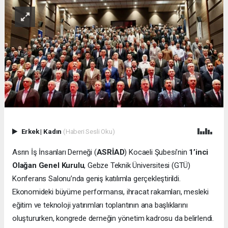
Erkek
|
Kadın
(Haberi Sesli Oku)
Asrın İş İnsanları Derneği (
ASRİAD
) Kocaeli Şubesi’nin
1’inci
Olağan Genel Kurulu
, Gebze Teknik Üniversitesi (GTÜ)
Konferans Salonu’nda geniş katılımla gerçekleştirildi.
Ekonomideki büyüme performansı, ihracat rakamları, mesleki
eğitim ve teknoloji yatırımları toplantının ana başlıklarını
oluştururken, kongrede derneğin yönetim kadrosu da belirlendi.