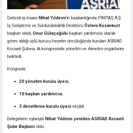
Gebzeli iş insanı
Nihat Yıldırım
’ın başkanlığında; PİMTAŞ A.Ş.
İş Geliştirme ve Sürdürülebilirlik Direktörü
Özlem Kozankurt
başkan vekili,
Onur Güleçoğülu
başkan yardımcısı olarak
görev aldığı üçlü kurucu heyetin öncülüğünde kurulan ASRİAD
Kocaeli Şubesi, ilk kongresinde yönetim ve denetim organlarını
belirledi.
Kongrede:
20 yönetim kurulu üyesi
,
10 başkan yardımcısı
,
3 denetleme kurulu üyesi
seçildi.
Delegelerin oylarıyla
Nihat Yıldırım yeniden ASRİAD Kocaeli
Şube Başkanı
oldu.