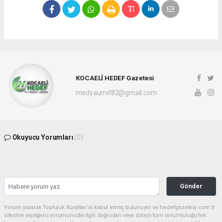
KOCAELİ HEDEF Gazetesi
medyaumit82@gmail.com
Okuyucu Yorumları
(0)
Gönder
Yorum yazarak Topluluk Kuralları’nı kabul etmiş bulunuyor ve hedefgazetesi.com.tr
sitesine yaptığınız yorumunuzla ilgili doğrudan veya dolaylı tüm sorumluluğu tek