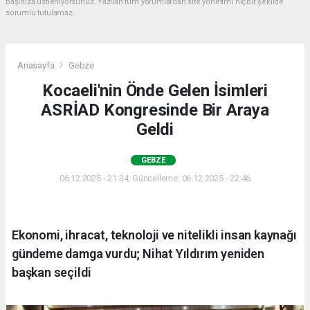
başınıza üstleniyorsunuz. Yazılan tüm yorumlardan site yönetimi hiçbir şekilde
sorumlu tutulamaz.
Anasayfa
Gebze
Kocaeli'nin Önde Gelen İsimleri
ASRİAD Kongresinde Bir Araya
Geldi
GEBZE
06.12.2025 - 21:34, Güncelleme: 06.12.2025 - 22:46
Ekonomi, ihracat, teknoloji ve nitelikli insan kaynağı
gündeme damga vurdu; Nihat Yıldırım yeniden
başkan seçildi