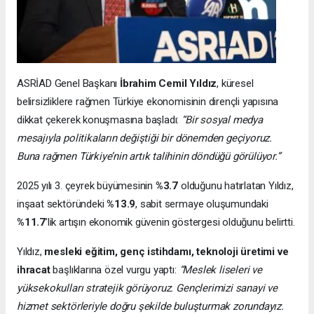
ASRİAD Genel Başkanı
İbrahim Cemil Yıldız
, küresel
belirsizliklere rağmen Türkiye ekonomisinin dirençli yapısına
dikkat çekerek konuşmasına başladı:
“Bir sosyal medya
mesajıyla politikaların değiştiği bir dönemden geçiyoruz.
Buna rağmen Türkiye’nin artık talihinin döndüğü görülüyor.”
2025 yılı 3. çeyrek büyümesinin
%3.7
olduğunu hatırlatan Yıldız,
inşaat sektöründeki
%13.9
, sabit sermaye oluşumundaki
%11.7
’lik artışın ekonomik güvenin göstergesi olduğunu belirtti.
Yıldız,
mesleki eğitim, genç istihdamı, teknoloji üretimi ve
ihracat
başlıklarına özel vurgu yaptı:
“Meslek liseleri ve
yüksekokulları stratejik görüyoruz. Gençlerimizi sanayi ve
hizmet sektörleriyle doğru şekilde buluşturmak zorundayız.