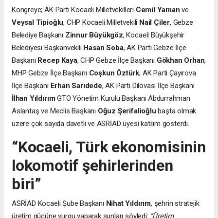
Kongreye; AK Parti Kocaeli Milletvekilleri
Cemil Yaman
ve
Veysal Tipioğlu
, CHP Kocaeli Milletvekili
Nail Çiler
, Gebze
Belediye Başkanı
Zinnur Büyükgöz
, Kocaeli Büyükşehir
Belediyesi Başkanvekili
Hasan Soba
, AK Parti Gebze İlçe
Başkanı
Recep Kaya
, CHP Gebze İlçe Başkanı
Gökhan Orhan
,
MHP Gebze İlçe Başkanı
Coşkun Öztürk
, AK Parti Çayırova
İlçe Başkanı
Erhan Sarıdede
, AK Parti Dilovası İlçe Başkanı
İlhan Yıldırım
GTO Yönetim Kurulu Başkanı Abdurrahman
Aslantaş ve Meclis Başkanı
Oğuz Şerifalioğlu
başta olmak
üzere çok sayıda davetli ve ASRİAD üyesi katılım gösterdi.
“Kocaeli, Türk ekonomisinin
lokomotif şehirlerinden
biri”
ASRİAD Kocaeli Şube Başkanı
Nihat Yıldırım
, şehrin stratejik
üretim gücüne vurgu yaparak şunları söyledi:
“Üretim