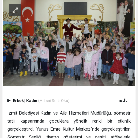
Erkek
|
Kadın
(Haberi Sesli Oku)
İzmit Belediyesi Kadın ve Aile Hizmetleri Müdürlüğü, sömestr
tatili kapsamında çocuklara yönelik renkli bir etkinlik
gerçekleştirdi. Yunus Emre Kültür Merkezi’nde gerçekleştirilen
Sömestr Şenliği, tiyatro gösterimi ve çeşitli atölyelerle