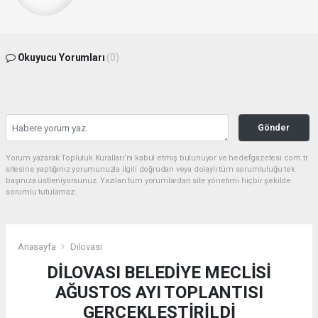
Okuyucu Yorumları
(0)
Gönder
Yorum yazarak Topluluk Kuralları’nı kabul etmiş bulunuyor ve hedefgazetesi.com.tr
sitesine yaptığınız yorumunuzla ilgili doğrudan veya dolaylı tüm sorumluluğu tek
başınıza üstleniyorsunuz. Yazılan tüm yorumlardan site yönetimi hiçbir şekilde
sorumlu tutulamaz.
Anasayfa
Dilovası
DİLOVASI BELEDİYE MECLİSİ
AĞUSTOS AYI TOPLANTISI
GERÇEKLEŞTİRİLDİ