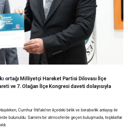
ortağı Milliyetçi Hareket Partisi Dilovası İlçe
reti ve 7. Olağan İlçe Kongresi daveti dolayısıyla
laşılırken, Cumhur İttifakı'nın ilçedeki birlik ve beraberlik anlayışı ile
lerde bulunuldu. Samimi bir atmosferde geçen buluşmada, teşkilatlar
ldı.