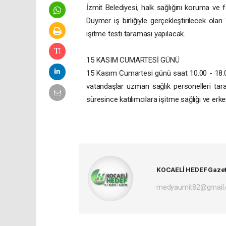
İzmit Belediyesi, halk sağlığını koruma ve 
Duymer iş birliğiyle gerçekleştirilecek ola
işitme testi taraması yapılacak.
15 KASIM CUMARTESİ GÜNÜ
15 Kasım Cumartesi günü saat 10.00 - 18.0
vatandaşlar uzman sağlık personelleri taraf
süresince katılımcılara işitme sağlığı ve er
KOCAELİ HEDEF Gazet
medyaumit82@gmail