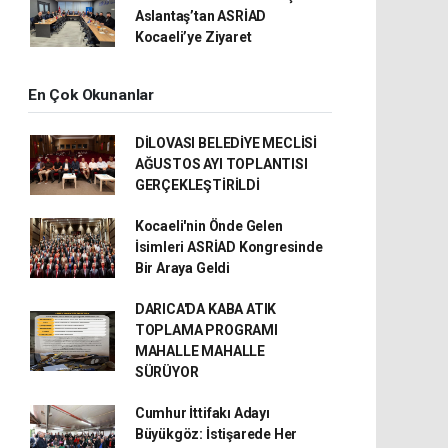
Aslantaş’tan ASRİAD
Kocaeli’ye Ziyaret
En Çok Okunanlar
DİLOVASI BELEDİYE MECLİSİ
AĞUSTOS AYI TOPLANTISI
GERÇEKLEŞTİRİLDİ
Kocaeli'nin Önde Gelen
İsimleri ASRİAD Kongresinde
Bir Araya Geldi
DARICA'DA KABA ATIK
TOPLAMA PROGRAMI
MAHALLE MAHALLE
SÜRÜYOR
Cumhur İttifakı Adayı
Büyükgöz: İstişarede Her