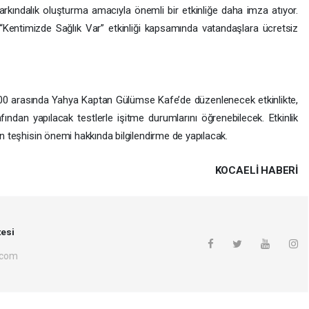
farkındalık oluşturma amacıyla önemli bir etkinliğe daha imza atıyor.
n “Kentimizde Sağlık Var” etkinliği kapsamında vatandaşlara ücretsiz
0 arasında Yahya Kaptan Gülümse Kafe’de düzenlenecek etkinlikte,
ından yapılacak testlerle işitme durumlarını öğrenebilecek. Etkinlik
ken teşhisin önemi hakkında bilgilendirme de yapılacak.
KOCAELI HABERİ
esi
.com