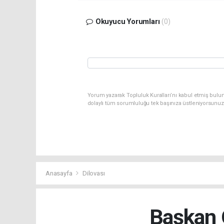
Okuyucu Yorumları
(0)
Yorum yazarak Topluluk Kuralları’nı kabul etmiş bulun
dolaylı tüm sorumluluğu tek başınıza üstleniyorsunuz
Anasayfa
Dilovası
Başkan 