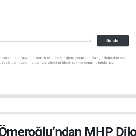
Gönder
uyor ve hedefgazetesi.com.tr sitesine yaptığınız yorumunuzla ilgili doğrudan veya
. Yazılan tüm yorumlardan site yönetimi hiçbir şekilde sorumlu tutulamaz.
Ömeroğlu’ndan MHP Dilov