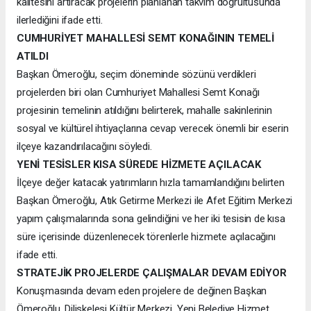
kalitesini artıracak projelerin planlanan takvim doğrultusunda
ilerlediğini ifade etti.
CUMHURİYET MAHALLESİ SEMT KONAĞININ TEMELİ
ATILDI
Başkan Ömeroğlu, seçim döneminde sözünü verdikleri
projelerden biri olan Cumhuriyet Mahallesi Semt Konağı
projesinin temelinin atıldığını belirterek, mahalle sakinlerinin
sosyal ve kültürel ihtiyaçlarına cevap verecek önemli bir eserin
ilçeye kazandırılacağını söyledi.
YENİ TESİSLER KISA SÜREDE HİZMETE AÇILACAK
İlçeye değer katacak yatırımların hızla tamamlandığını belirten
Başkan Ömeroğlu, Atık Getirme Merkezi ile Afet Eğitim Merkezi
yapım çalışmalarında sona gelindiğini ve her iki tesisin de kısa
süre içerisinde düzenlenecek törenlerle hizmete açılacağını
ifade etti.
STRATEJİK PROJELERDE ÇALIŞMALAR DEVAM EDİYOR
Konuşmasında devam eden projelere de değinen Başkan
Ömeroğlu, Diliskelesi Kültür Merkezi, Yeni Belediye Hizmet