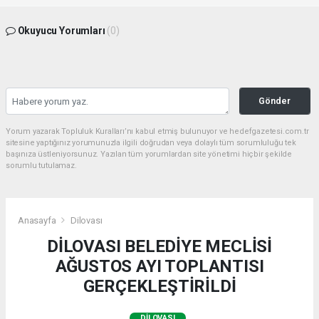
Okuyucu Yorumları
(0)
Gönder
Yorum yazarak Topluluk Kuralları’nı kabul etmiş bulunuyor ve hedefgazetesi.com.tr
sitesine yaptığınız yorumunuzla ilgili doğrudan veya dolaylı tüm sorumluluğu tek
başınıza üstleniyorsunuz. Yazılan tüm yorumlardan site yönetimi hiçbir şekilde
sorumlu tutulamaz.
Anasayfa
Dilovası
DİLOVASI BELEDİYE MECLİSİ
AĞUSTOS AYI TOPLANTISI
GERÇEKLEŞTİRİLDİ
DILOVASI