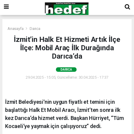
Anasayfa
Darıca
İzmit’in Halk Et Hizmeti Artık İlçe
İlçe: Mobil Araç İlk Durağında
Darıca’da
DARICA
29.04.2025 - 15:05, Güncelleme: 30.04.2025 - 17:37
İzmit Belediyesi'nin uygun fiyatlı et temini için
başlattığı Halk Et Mobil Aracı, İzmit’ten sonra ilk
kez Darıca’da hizmet verdi. Başkan Hürriyet, “Tüm
Kocaeli’ye yaymak için çalışıyoruz” dedi.