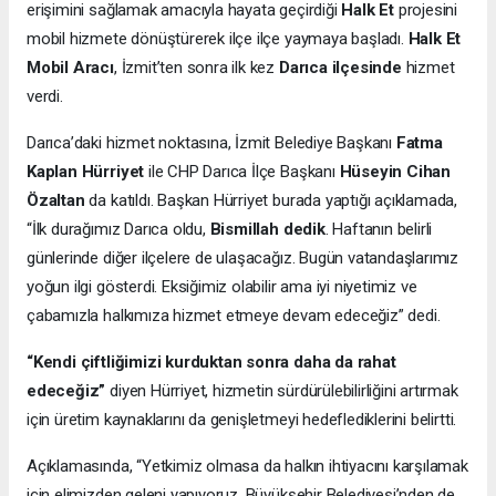
erişimini sağlamak amacıyla hayata geçirdiği
Halk Et
projesini
mobil hizmete dönüştürerek ilçe ilçe yaymaya başladı.
Halk Et
Mobil Aracı
, İzmit’ten sonra ilk kez
Darıca ilçesinde
hizmet
verdi.
Darıca’daki hizmet noktasına, İzmit Belediye Başkanı
Fatma
Kaplan Hürriyet
ile CHP Darıca İlçe Başkanı
Hüseyin Cihan
Özaltan
da katıldı. Başkan Hürriyet burada yaptığı açıklamada,
“İlk durağımız Darıca oldu,
Bismillah dedik
. Haftanın belirli
günlerinde diğer ilçelere de ulaşacağız. Bugün vatandaşlarımız
yoğun ilgi gösterdi. Eksiğimiz olabilir ama iyi niyetimiz ve
çabamızla halkımıza hizmet etmeye devam edeceğiz” dedi.
“Kendi çiftliğimizi kurduktan sonra daha da rahat
edeceğiz”
diyen Hürriyet, hizmetin sürdürülebilirliğini artırmak
için üretim kaynaklarını da genişletmeyi hedeflediklerini belirtti.
Açıklamasında, “Yetkimiz olmasa da halkın ihtiyacını karşılamak
için elimizden geleni yapıyoruz. Büyükşehir Belediyesi’nden de