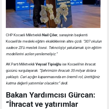
CHP Kocaeli Milletvekili
Nail Çiler
, sanayinin başkenti
Kocaeli’de mesleki eğitim eksikliklerinin altını çizdi:
“307 okulun
sadece 23’ü meslek lisesi. Teknolojiyi yakalamak için eğitim
modellerini acilen yenilemeliyiz.”
AK Parti Milletvekili
Veysal Tipioğlu
ise Kocaeli’nin ihracat
gücünü vurgulayarak:
“Şehrimizin ihracatı 35 milyar dolara
yaklaştı. Cari açığın kapanmasında en önemli rol, ürettiğiniz
katma değerli yatırımlar olacaktır.” dedi.
Bakan Yardımcısı Gürcan:
“İhracat ve yatırımlar