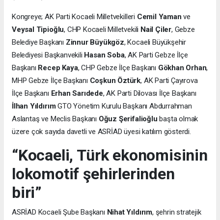
Kongreye; AK Parti Kocaeli Milletvekilleri
Cemil Yaman
ve
Veysal Tipioğlu
, CHP Kocaeli Milletvekili
Nail Çiler
, Gebze
Belediye Başkanı
Zinnur Büyükgöz
, Kocaeli Büyükşehir
Belediyesi Başkanvekili
Hasan Soba
, AK Parti Gebze İlçe
Başkanı
Recep Kaya
, CHP Gebze İlçe Başkanı
Gökhan Orhan
,
MHP Gebze İlçe Başkanı
Coşkun Öztürk
, AK Parti Çayırova
İlçe Başkanı
Erhan Sarıdede
, AK Parti Dilovası İlçe Başkanı
İlhan Yıldırım
GTO Yönetim Kurulu Başkanı Abdurrahman
Aslantaş ve Meclis Başkanı
Oğuz Şerifalioğlu
başta olmak
üzere çok sayıda davetli ve ASRİAD üyesi katılım gösterdi.
“Kocaeli, Türk ekonomisinin
lokomotif şehirlerinden
biri”
ASRİAD Kocaeli Şube Başkanı
Nihat Yıldırım
, şehrin stratejik