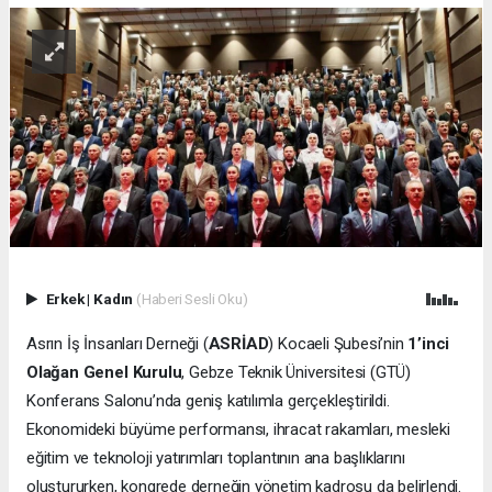
Erkek
|
Kadın
(Haberi Sesli Oku)
Asrın İş İnsanları Derneği (
ASRİAD
) Kocaeli Şubesi’nin
1’inci
Olağan Genel Kurulu
, Gebze Teknik Üniversitesi (GTÜ)
Konferans Salonu’nda geniş katılımla gerçekleştirildi.
Ekonomideki büyüme performansı, ihracat rakamları, mesleki
eğitim ve teknoloji yatırımları toplantının ana başlıklarını
oluştururken, kongrede derneğin yönetim kadrosu da belirlendi.