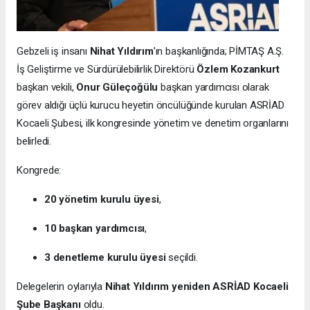
Gebzeli iş insanı
Nihat Yıldırım
’ın başkanlığında; PİMTAŞ A.Ş.
İş Geliştirme ve Sürdürülebilirlik Direktörü
Özlem Kozankurt
başkan vekili,
Onur Güleçoğülu
başkan yardımcısı olarak
görev aldığı üçlü kurucu heyetin öncülüğünde kurulan ASRİAD
Kocaeli Şubesi, ilk kongresinde yönetim ve denetim organlarını
belirledi.
Kongrede:
20 yönetim kurulu üyesi
,
10 başkan yardımcısı
,
3 denetleme kurulu üyesi
seçildi.
Delegelerin oylarıyla
Nihat Yıldırım yeniden ASRİAD Kocaeli
Şube Başkanı
oldu.