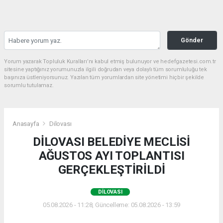
Gönder
Yorum yazarak Topluluk Kuralları’nı kabul etmiş bulunuyor ve hedefgazetesi.com.tr
sitesine yaptığınız yorumunuzla ilgili doğrudan veya dolaylı tüm sorumluluğu tek
başınıza üstleniyorsunuz. Yazılan tüm yorumlardan site yönetimi hiçbir şekilde
sorumlu tutulamaz.
Anasayfa
Dilovası
DİLOVASI BELEDİYE MECLİSİ
AĞUSTOS AYI TOPLANTISI
GERÇEKLEŞTİRİLDİ
DILOVASI
05.08.2026 - 11:28, Güncelleme: 05.08.2026 - 13:59