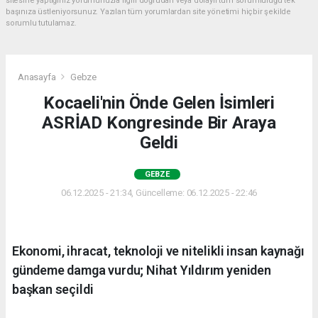
sitesine yaptığınız yorumunuzla ilgili doğrudan veya dolaylı tüm sorumluluğu tek
başınıza üstleniyorsunuz. Yazılan tüm yorumlardan site yönetimi hiçbir şekilde
sorumlu tutulamaz.
Anasayfa
Gebze
Kocaeli'nin Önde Gelen İsimleri
ASRİAD Kongresinde Bir Araya
Geldi
GEBZE
06.12.2025 - 21:34, Güncelleme: 06.12.2025 - 22:46
Ekonomi, ihracat, teknoloji ve nitelikli insan kaynağı
gündeme damga vurdu; Nihat Yıldırım yeniden
başkan seçildi