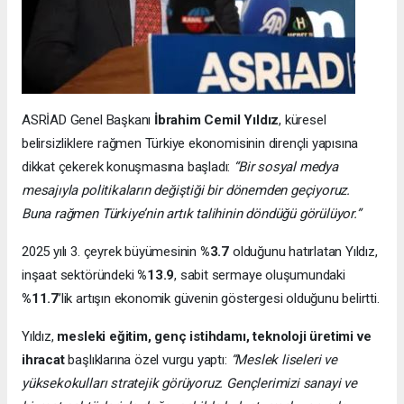
ASRİAD Genel Başkanı
İbrahim Cemil Yıldız
, küresel
belirsizliklere rağmen Türkiye ekonomisinin dirençli yapısına
dikkat çekerek konuşmasına başladı:
“Bir sosyal medya
mesajıyla politikaların değiştiği bir dönemden geçiyoruz.
Buna rağmen Türkiye’nin artık talihinin döndüğü görülüyor.”
2025 yılı 3. çeyrek büyümesinin
%3.7
olduğunu hatırlatan Yıldız,
inşaat sektöründeki
%13.9
, sabit sermaye oluşumundaki
%11.7
’lik artışın ekonomik güvenin göstergesi olduğunu belirtti.
Yıldız,
mesleki eğitim, genç istihdamı, teknoloji üretimi ve
ihracat
başlıklarına özel vurgu yaptı:
“Meslek liseleri ve
yüksekokulları stratejik görüyoruz. Gençlerimizi sanayi ve