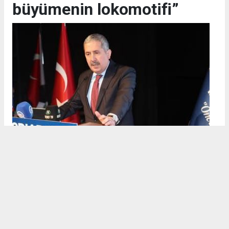
büyümenin lokomotifi”
Ticaret Bakan Yardımcısı
Mahmut Gürcan
, Türkiye’nin
21
çeyrektir kesintisiz büyüdüğünü
belirterek önemli ekonomik
veriler paylaştı: