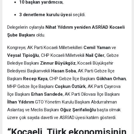
10 başkan yardımcısı
,
3 denetleme kurulu üyesi
seçildi.
Delegelerin oylarıyla
Nihat Yıldırım yeniden ASRİAD Kocaeli
Şube Başkanı
oldu.
Kongreye; AK Parti Kocaeli Milletvekilleri
Cemil Yaman
ve
Veysal Tipioğlu
, CHP Kocaeli Milletvekili
Nail Çiler
, Gebze
Belediye Başkanı
Zinnur Büyükgöz
, Kocaeli Büyükşehir
Belediyesi Başkanvekili
Hasan Soba
, AK Parti Gebze İlçe
Başkanı
Recep Kaya
, CHP Gebze İlçe Başkanı
Gökhan Orhan
,
MHP Gebze İlçe Başkanı
Coşkun Öztürk
, AK Parti Çayırova
İlçe Başkanı
Erhan Sarıdede
, AK Parti Dilovası İlçe Başkanı
İlhan Yıldırım
GTO Yönetim Kurulu Başkanı Abdurrahman
Aslantaş ve Meclis Başkanı
Oğuz Şerifalioğlu
başta olmak
üzere çok sayıda davetli ve ASRİAD üyesi katılım gösterdi.
“Kocaeli, Türk ekonomisinin