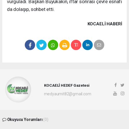
vurguladı. Başkan Büyükakın, iftar sonrası çevre esnafı
da dolaşıp, sohbet etti.
KOCAELI HABERİ
KOCAELİ HEDEF Gazetesi
medyaumit82@gmail.com
Okuyucu Yorumları
(0)