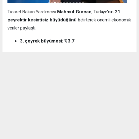
Ticaret Bakan Yardımcısı
Mahmut Gürcan
, Türkiye’nin
21
çeyrektir kesintisiz büyüdüğünü
belirterek önemli ekonomik
veriler paylaştı:
3. çeyrek büyümesi: %3.7
12 aylık ihracat: 270.6 milyar dolar (tarihi rekor)
Milli gelir: 1 trilyon 538 milyar dolar
Gürcan ayrıca e-ticaret hacminin
136 milyar TL’den 3 trilyon
TL’ye
yükseldiğini, bugün
600 bin işletmenin
e-ticarette aktif
olduğunu söyledi.
Kocaeli’nin dış ticaret verilerine de dikkat çeken
Gürcan:
“2024’te ihracat %7.3 artarak 32 milyar dolara ulaştı.
İhracatın ithalatı karşılama oranı 2025’te %87.5’e yükseldi. Bu
tablo Kocaeli’nin üretim gücünü net şekilde ortaya koyuyor.”