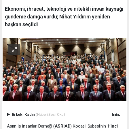
Ekonomi, ihracat, teknoloji ve nitelikli insan kaynağı
gündeme damga vurdu; Nihat Yıldırım yeniden
başkan seçildi
Erkek
|
Kadın
(Haberi Sesli Oku)
Asrın İş İnsanları Derneği (
ASRİAD
) Kocaeli Şubesi’nin
1’inci