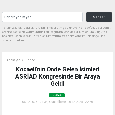
Gönder
Yorum yazarak Topluluk Kuralları’nı kabul etmiş bulunuyor ve hedefgazetesi.com.tr
sitesine yaptığınız yorumunuzla ilgili doğrudan veya dolaylı tüm sorumluluğu tek
başınıza üstleniyorsunuz. Yazılan tüm yorumlardan site yönetimi hiçbir şekilde
sorumlu tutulamaz.
Anasayfa
Gebze
Kocaeli'nin Önde Gelen İsimleri
ASRİAD Kongresinde Bir Araya
Geldi
GEBZE
06.12.2025 - 21:34, Güncelleme: 06.12.2025 - 22:46