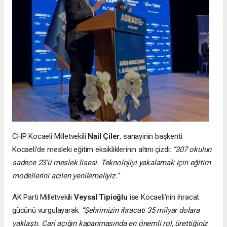
CHP Kocaeli Milletvekili
Nail Çiler
, sanayinin başkenti
Kocaeli’de mesleki eğitim eksikliklerinin altını çizdi:
“307 okulun
sadece 23’ü meslek lisesi. Teknolojiyi yakalamak için eğitim
modellerini acilen yenilemeliyiz.”
AK Parti Milletvekili
Veysal Tipioğlu
ise Kocaeli’nin ihracat
gücünü vurgulayarak:
“Şehrimizin ihracatı 35 milyar dolara
yaklaştı. Cari açığın kapanmasında en önemli rol, ürettiğiniz