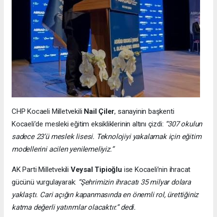
CHP Kocaeli Milletvekili
Nail Çiler
, sanayinin başkenti
Kocaeli’de mesleki eğitim eksikliklerinin altını çizdi:
“307 okulun
sadece 23’ü meslek lisesi. Teknolojiyi yakalamak için eğitim
modellerini acilen yenilemeliyiz.”
AK Parti Milletvekili
Veysal Tipioğlu
ise Kocaeli’nin ihracat
gücünü vurgulayarak:
“Şehrimizin ihracatı 35 milyar dolara
yaklaştı. Cari açığın kapanmasında en önemli rol, ürettiğiniz
katma değerli yatırımlar olacaktır.” dedi.