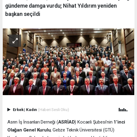
gündeme damga vurdu; Nihat Yıldırım yeniden
başkan seçildi
Erkek
|
Kadın
(Haberi Sesli Oku)
Asrın İş İnsanları Derneği (
ASRİAD
) Kocaeli Şubesi’nin
1’inci
Olağan Genel Kurulu
, Gebze Teknik Üniversitesi (GTÜ)