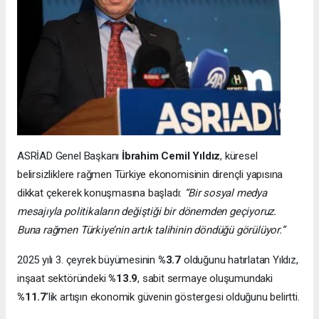
ASRİAD Genel Başkanı
İbrahim Cemil Yıldız
, küresel
belirsizliklere rağmen Türkiye ekonomisinin dirençli yapısına
dikkat çekerek konuşmasına başladı:
“Bir sosyal medya
mesajıyla politikaların değiştiği bir dönemden geçiyoruz.
Buna rağmen Türkiye’nin artık talihinin döndüğü görülüyor.”
2025 yılı 3. çeyrek büyümesinin
%3.7
olduğunu hatırlatan Yıldız,
inşaat sektöründeki
%13.9
, sabit sermaye oluşumundaki
%11.7
’lik artışın ekonomik güvenin göstergesi olduğunu belirtti.