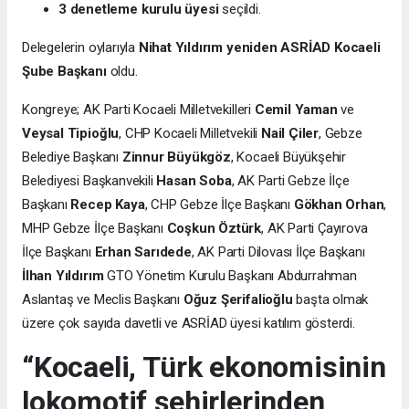
3 denetleme kurulu üyesi
seçildi.
Delegelerin oylarıyla
Nihat Yıldırım yeniden ASRİAD Kocaeli
Şube Başkanı
oldu.
Kongreye; AK Parti Kocaeli Milletvekilleri
Cemil Yaman
ve
Veysal Tipioğlu
, CHP Kocaeli Milletvekili
Nail Çiler
, Gebze
Belediye Başkanı
Zinnur Büyükgöz
, Kocaeli Büyükşehir
Belediyesi Başkanvekili
Hasan Soba
, AK Parti Gebze İlçe
Başkanı
Recep Kaya
, CHP Gebze İlçe Başkanı
Gökhan Orhan
,
MHP Gebze İlçe Başkanı
Coşkun Öztürk
, AK Parti Çayırova
İlçe Başkanı
Erhan Sarıdede
, AK Parti Dilovası İlçe Başkanı
İlhan Yıldırım
GTO Yönetim Kurulu Başkanı Abdurrahman
Aslantaş ve Meclis Başkanı
Oğuz Şerifalioğlu
başta olmak
üzere çok sayıda davetli ve ASRİAD üyesi katılım gösterdi.
“Kocaeli, Türk ekonomisinin
lokomotif şehirlerinden