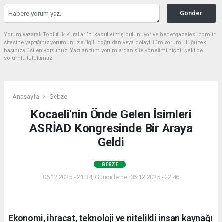
Gönder
Yorum yazarak Topluluk Kuralları’nı kabul etmiş bulunuyor ve hedefgazetesi.com.tr
sitesine yaptığınız yorumunuzla ilgili doğrudan veya dolaylı tüm sorumluluğu tek
başınıza üstleniyorsunuz. Yazılan tüm yorumlardan site yönetimi hiçbir şekilde
sorumlu tutulamaz.
Anasayfa
Gebze
Kocaeli'nin Önde Gelen İsimleri
ASRİAD Kongresinde Bir Araya
Geldi
GEBZE
06.12.2025 - 21:34, Güncelleme: 06.12.2025 - 22:46
Ekonomi, ihracat, teknoloji ve nitelikli insan kaynağı