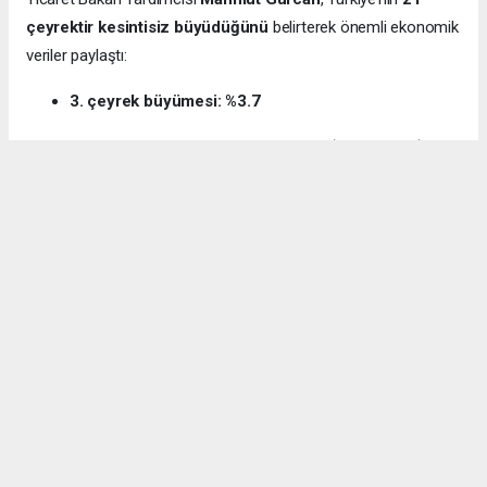
çeyrektir kesintisiz büyüdüğünü
belirterek önemli ekonomik
veriler paylaştı:
3. çeyrek büyümesi: %3.7
12 aylık ihracat: 270.6 milyar dolar (tarihi rekor)
Milli gelir: 1 trilyon 538 milyar dolar
Gürcan ayrıca e-ticaret hacminin
136 milyar TL’den 3 trilyon
TL’ye
yükseldiğini, bugün
600 bin işletmenin
e-ticarette aktif
olduğunu söyledi.
Kocaeli’nin dış ticaret verilerine de dikkat çeken
Gürcan:
“2024’te ihracat %7.3 artarak 32 milyar dolara ulaştı.
İhracatın ithalatı karşılama oranı 2025’te %87.5’e yükseldi. Bu
tablo Kocaeli’nin üretim gücünü net şekilde ortaya koyuyor.”
Bağış: “Türkiye, dünyanın