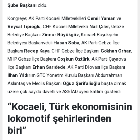
Şube Başkanı
oldu.
Kongreye; AK Parti Kocaeli Milletvekilleri
Cemil Yaman
ve
Veysal Tipioğlu
, CHP Kocaeli Milletvekili
Nail Çiler
, Gebze
Belediye Başkanı
Zinnur Büyükgöz
, Kocaeli Büyükşehir
Belediyesi Başkanvekili
Hasan Soba
, AK Parti Gebze İlçe
Başkanı
Recep Kaya
, CHP Gebze İlçe Başkanı
Gökhan Orhan
,
MHP Gebze İlçe Başkanı
Coşkun Öztürk
, AK Parti Çayırova
İlçe Başkanı
Erhan Sarıdede
, AK Parti Dilovası İlçe Başkanı
İlhan Yıldırım
GTO Yönetim Kurulu Başkanı Abdurrahman
Aslantaş ve Meclis Başkanı
Oğuz Şerifalioğlu
başta olmak
üzere çok sayıda davetli ve ASRİAD üyesi katılım gösterdi.
“Kocaeli, Türk ekonomisinin
lokomotif şehirlerinden
biri”