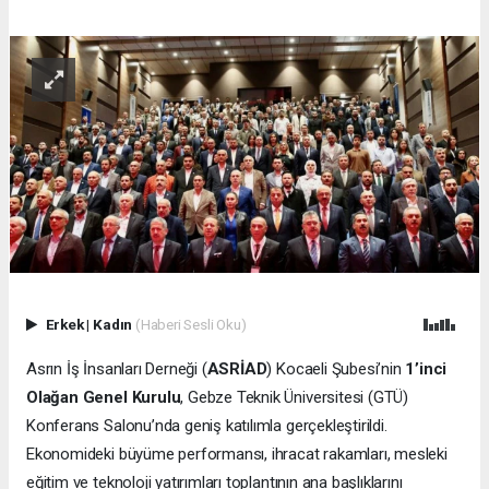
Erkek
|
Kadın
(Haberi Sesli Oku)
Asrın İş İnsanları Derneği (
ASRİAD
) Kocaeli Şubesi’nin
1’inci
Olağan Genel Kurulu
, Gebze Teknik Üniversitesi (GTÜ)
Konferans Salonu’nda geniş katılımla gerçekleştirildi.
Ekonomideki büyüme performansı, ihracat rakamları, mesleki
eğitim ve teknoloji yatırımları toplantının ana başlıklarını