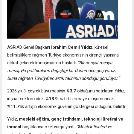
ASRİAD Genel Başkanı
İbrahim Cemil Yıldız
, küresel
belirsizliklere rağmen Türkiye ekonomisinin dirençli yapısına
dikkat çekerek konuşmasına başladı:
“Bir sosyal medya
mesajıyla politikaların değiştiği bir dönemden geçiyoruz.
Buna rağmen Türkiye’nin artık talihinin döndüğü görülüyor.”
2025 yılı 3. çeyrek büyümesinin
%3.7
olduğunu hatırlatan Yıldız,
inşaat sektöründeki
%13.9
, sabit sermaye oluşumundaki
%11.7
’lik artışın ekonomik güvenin göstergesi olduğunu belirtti.
Yıldız,
mesleki eğitim, genç istihdamı, teknoloji üretimi ve
ihracat
başlıklarına özel vurgu yaptı:
“Meslek liseleri ve