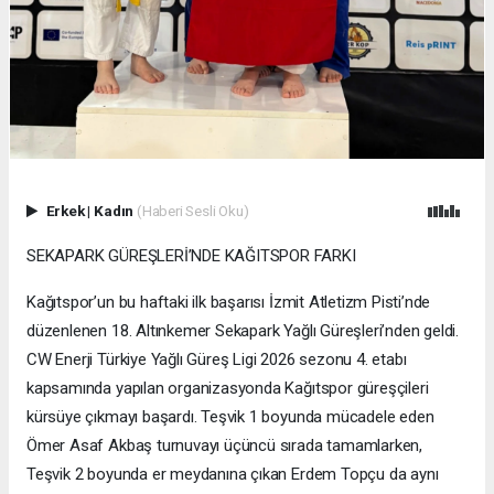
Erkek
|
Kadın
(Haberi Sesli Oku)
SEKAPARK GÜREŞLERİ’NDE KAĞITSPOR FARKI
Kağıtspor’un bu haftaki ilk başarısı İzmit Atletizm Pisti’nde
düzenlenen 18. Altınkemer Sekapark Yağlı Güreşleri’nden geldi.
CW Enerji Türkiye Yağlı Güreş Ligi 2026 sezonu 4. etabı
kapsamında yapılan organizasyonda Kağıtspor güreşçileri
kürsüye çıkmayı başardı. Teşvik 1 boyunda mücadele eden
Ömer Asaf Akbaş turnuvayı üçüncü sırada tamamlarken,
Teşvik 2 boyunda er meydanına çıkan Erdem Topçu da aynı