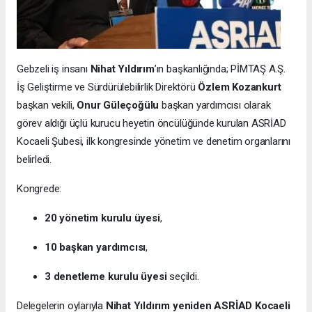
Gebzeli iş insanı
Nihat Yıldırım
’ın başkanlığında; PİMTAŞ A.Ş.
İş Geliştirme ve Sürdürülebilirlik Direktörü
Özlem Kozankurt
başkan vekili,
Onur Güleçoğülu
başkan yardımcısı olarak
görev aldığı üçlü kurucu heyetin öncülüğünde kurulan ASRİAD
Kocaeli Şubesi, ilk kongresinde yönetim ve denetim organlarını
belirledi.
Kongrede:
20 yönetim kurulu üyesi
,
10 başkan yardımcısı
,
3 denetleme kurulu üyesi
seçildi.
Delegelerin oylarıyla
Nihat Yıldırım yeniden ASRİAD Kocaeli