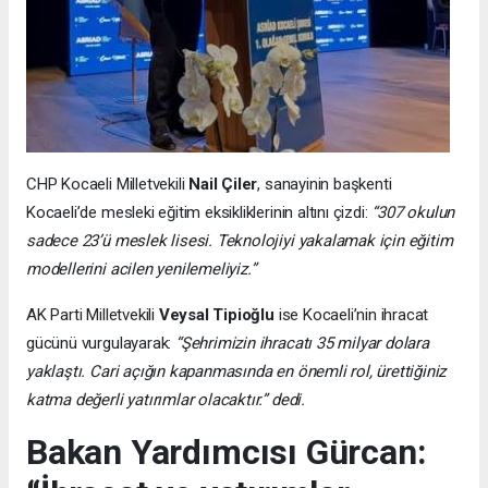
CHP Kocaeli Milletvekili
Nail Çiler
, sanayinin başkenti
Kocaeli’de mesleki eğitim eksikliklerinin altını çizdi:
“307 okulun
sadece 23’ü meslek lisesi. Teknolojiyi yakalamak için eğitim
modellerini acilen yenilemeliyiz.”
AK Parti Milletvekili
Veysal Tipioğlu
ise Kocaeli’nin ihracat
gücünü vurgulayarak:
“Şehrimizin ihracatı 35 milyar dolara
yaklaştı. Cari açığın kapanmasında en önemli rol, ürettiğiniz
katma değerli yatırımlar olacaktır.” dedi.
Bakan Yardımcısı Gürcan: