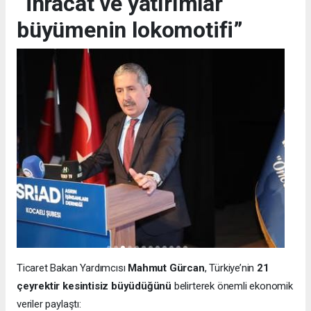
“İhracat ve yatırımlar
büyümenin lokomotifi”
Ticaret Bakan Yardımcısı
Mahmut Gürcan
, Türkiye’nin
21
çeyrektir kesintisiz büyüdüğünü
belirterek önemli ekonomik
veriler paylaştı: