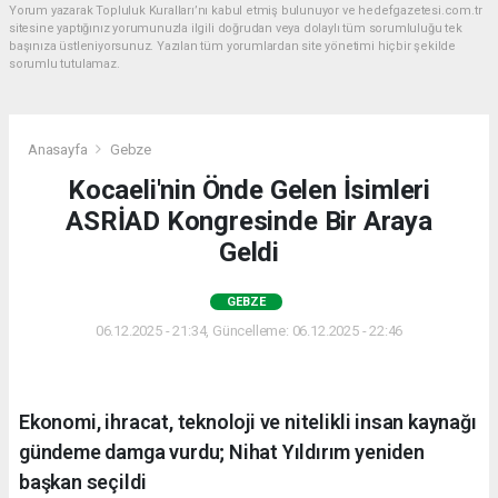
Yorum yazarak Topluluk Kuralları’nı kabul etmiş bulunuyor ve hedefgazetesi.com.tr
sitesine yaptığınız yorumunuzla ilgili doğrudan veya dolaylı tüm sorumluluğu tek
başınıza üstleniyorsunuz. Yazılan tüm yorumlardan site yönetimi hiçbir şekilde
sorumlu tutulamaz.
Anasayfa
Gebze
Kocaeli'nin Önde Gelen İsimleri
ASRİAD Kongresinde Bir Araya
Geldi
GEBZE
06.12.2025 - 21:34, Güncelleme: 06.12.2025 - 22:46
Ekonomi, ihracat, teknoloji ve nitelikli insan kaynağı
gündeme damga vurdu; Nihat Yıldırım yeniden
başkan seçildi