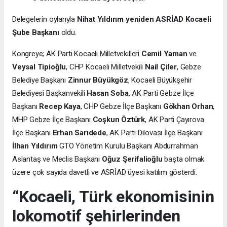
Delegelerin oylarıyla
Nihat Yıldırım yeniden ASRİAD Kocaeli
Şube Başkanı
oldu.
Kongreye; AK Parti Kocaeli Milletvekilleri
Cemil Yaman
ve
Veysal Tipioğlu
, CHP Kocaeli Milletvekili
Nail Çiler
, Gebze
Belediye Başkanı
Zinnur Büyükgöz
, Kocaeli Büyükşehir
Belediyesi Başkanvekili
Hasan Soba
, AK Parti Gebze İlçe
Başkanı
Recep Kaya
, CHP Gebze İlçe Başkanı
Gökhan Orhan
,
MHP Gebze İlçe Başkanı
Coşkun Öztürk
, AK Parti Çayırova
İlçe Başkanı
Erhan Sarıdede
, AK Parti Dilovası İlçe Başkanı
İlhan Yıldırım
GTO Yönetim Kurulu Başkanı Abdurrahman
Aslantaş ve Meclis Başkanı
Oğuz Şerifalioğlu
başta olmak
üzere çok sayıda davetli ve ASRİAD üyesi katılım gösterdi.
“Kocaeli, Türk ekonomisinin
lokomotif şehirlerinden