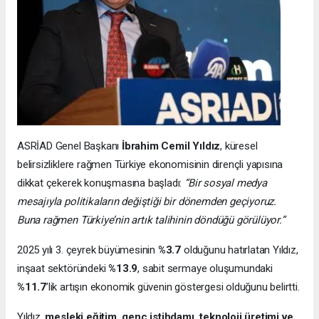
ASRİAD Genel Başkanı
İbrahim Cemil Yıldız
, küresel
belirsizliklere rağmen Türkiye ekonomisinin dirençli yapısına
dikkat çekerek konuşmasına başladı:
“Bir sosyal medya
mesajıyla politikaların değiştiği bir dönemden geçiyoruz.
Buna rağmen Türkiye’nin artık talihinin döndüğü görülüyor.”
2025 yılı 3. çeyrek büyümesinin
%3.7
olduğunu hatırlatan Yıldız,
inşaat sektöründeki
%13.9
, sabit sermaye oluşumundaki
%11.7
’lik artışın ekonomik güvenin göstergesi olduğunu belirtti.
Yıldız,
mesleki eğitim, genç istihdamı, teknoloji üretimi ve