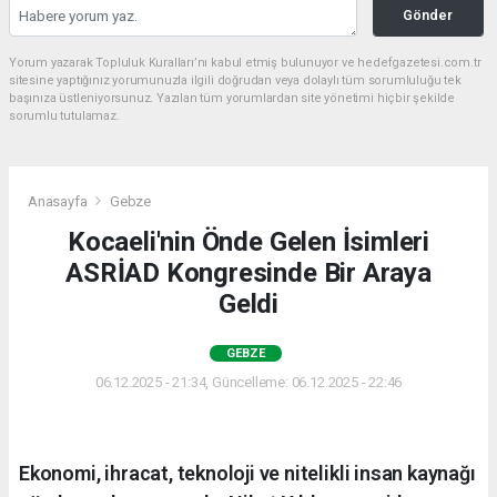
Gönder
Yorum yazarak Topluluk Kuralları’nı kabul etmiş bulunuyor ve hedefgazetesi.com.tr
sitesine yaptığınız yorumunuzla ilgili doğrudan veya dolaylı tüm sorumluluğu tek
başınıza üstleniyorsunuz. Yazılan tüm yorumlardan site yönetimi hiçbir şekilde
sorumlu tutulamaz.
Anasayfa
Gebze
Kocaeli'nin Önde Gelen İsimleri
ASRİAD Kongresinde Bir Araya
Geldi
GEBZE
06.12.2025 - 21:34, Güncelleme: 06.12.2025 - 22:46
Ekonomi, ihracat, teknoloji ve nitelikli insan kaynağı