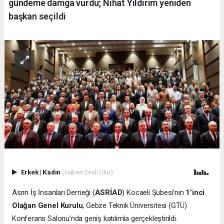
gündeme damga vurdu; Nihat Yıldırım yeniden
başkan seçildi
Erkek
|
Kadın
(Haberi Sesli Oku)
Asrın İş İnsanları Derneği (
ASRİAD
) Kocaeli Şubesi’nin
1’inci
Olağan Genel Kurulu
, Gebze Teknik Üniversitesi (GTÜ)
Konferans Salonu’nda geniş katılımla gerçekleştirildi.