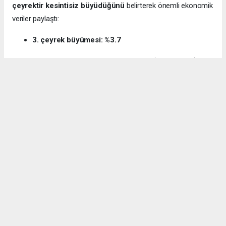
çeyrektir kesintisiz büyüdüğünü
belirterek önemli ekonomik
veriler paylaştı:
3. çeyrek büyümesi: %3.7
12 aylık ihracat: 270.6 milyar dolar (tarihi rekor)
Milli gelir: 1 trilyon 538 milyar dolar
Gürcan ayrıca e-ticaret hacminin
136 milyar TL’den 3 trilyon
TL’ye
yükseldiğini, bugün
600 bin işletmenin
e-ticarette aktif
olduğunu söyledi.
Kocaeli’nin dış ticaret verilerine de dikkat çeken
Gürcan:
“2024’te ihracat %7.3 artarak 32 milyar dolara ulaştı.
İhracatın ithalatı karşılama oranı 2025’te %87.5’e yükseldi. Bu
tablo Kocaeli’nin üretim gücünü net şekilde ortaya koyuyor.”
Bağış: “Türkiye, dünyanın