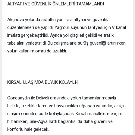
ALTYAPI VE GÜVENLİK ÖNLEMLERİ TAMAMLANDI
Akçaova yolunda asfaltın yanı sıra altyapı ve güvenlik
düzenlemeleri de yapıldı. Yağmur suyunun tahliyesi için V kanal
imalatı gerçekleştirildi. Ayrıca yol çizgileri çekildi ve trafik
tabelaları yerleştirildi. Bu çalışmalarla sürüş güvenliği artırılırken
yolun kullanım ömrü de uzatıldı.
KIRSAL ULAŞIMDA BÜYÜK KOLAYLIK
Goncaaydın ile Deliveli arasındaki yolun tamamlanmasıyla
birlikte, özellikle tarım ve hayvancılıkla uğraşan vatandaşlar için
ulaşım önemli ölçüde kolaylaşacak. Kırsal mahallelere erişim
hızlanırken, Şile-Ağva hattı bağlantısı da daha güvenli ve
konforlu hale gelecek.