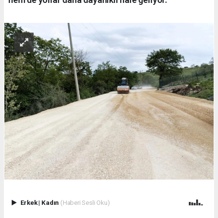
Erkek
|
Kadın
(Haberi Sesli Oku)