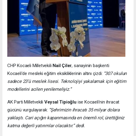
CHP Kocaeli Milletvekili
Nail Çiler
, sanayinin başkenti
Kocaeli’de mesleki eğitim eksikliklerinin altını çizdi:
“307 okulun
sadece 23’ü meslek lisesi. Teknolojiyi yakalamak için eğitim
modellerini acilen yenilemeliyiz.”
AK Parti Milletvekili
Veysal Tipioğlu
ise Kocaeli’nin ihracat
gücünü vurgulayarak:
“Şehrimizin ihracatı 35 milyar dolara
yaklaştı. Cari açığın kapanmasında en önemli rol, ürettiğiniz
katma değerli yatırımlar olacaktır.” dedi.