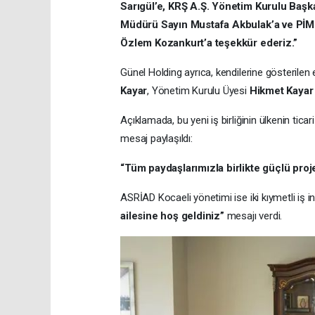
Sarıgül’e, KRŞ A.Ş. Yönetim Kurulu Baş
Müdürü Sayın Mustafa Akbulak’a ve PİMTAŞ
Özlem Kozankurt’a teşekkür ederiz.”
Günel Holding ayrıca, kendilerine gösterile
Kayar
, Yönetim Kurulu Üyesi
Hikmet Kayar
Açıklamada, bu yeni iş birliğinin ülkenin tica
mesaj paylaşıldı:
“Tüm paydaşlarımızla birlikte güçlü proje
ASRİAD Kocaeli yönetimi ise iki kıymetli iş 
ailesine hoş geldiniz”
mesajı verdi.