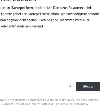
caman “Kartepeli hemşehrilerimizin Ramazan Bayramını tebrik
çemiz genelinde Kartepeli miniklerimiz için hazırladığımız bayram
an geçirmelerini sağladı. Kartepeli çocuklarımızın mutluluğu
edecektir” ifadelerini kullandı.
Gönder
uyor ve hedefgazetesi.com.tr sitesine yaptığınız yorumunuzla ilgili doğrudan veya
. Yazılan tüm yorumlardan site yönetimi hiçbir şekilde sorumlu tutulamaz.