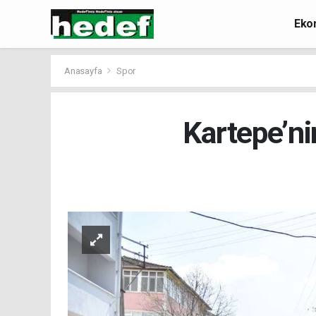
Eko
Anasayfa
Spor
Kartepe’n