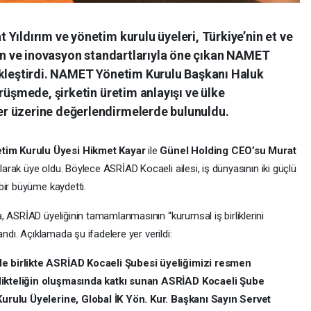
Yıldırım ve yönetim kurulu üyeleri, Türkiye’nin et ve
yen ve inovasyon standartlarıyla öne çıkan NAMET
ekleştirdi. NAMET Yönetim Kurulu Başkanı Haluk
rüşmede, şirketin üretim anlayışı ve ülke
r üzerine değerlendirmelerde bulunuldu.
im Kurulu Üyesi Hikmet Kayar
ile
Günel Holding CEO’su Murat
ak üye oldu. Böylece ASRİAD Kocaeli ailesi, iş dünyasının iki güçlü
bir büyüme kaydetti.
, ASRİAD üyeliğinin tamamlanmasının “kurumsal iş birliklerini
andı. Açıklamada şu ifadelere yer verildi:
e birlikte ASRİAD Kocaeli Şubesi üyeliğimizi resmen
likteliğin oluşmasında katkı sunan ASRİAD Kocaeli Şube
Kurulu Üyelerine, Global İK Yön. Kur. Başkanı Sayın Servet