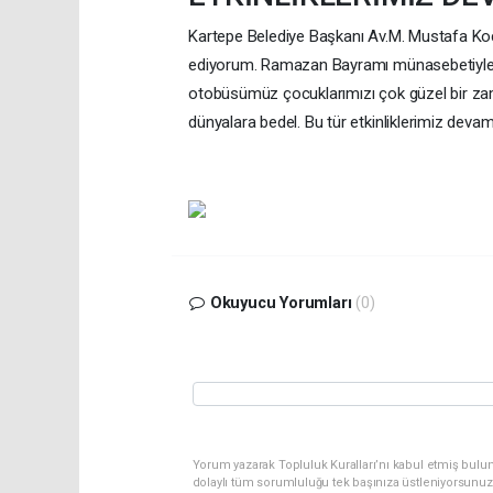
Kartepe Belediye Başkanı Av.M. Mustafa Ko
ediyorum. Ramazan Bayramı münasebetiyle il
otobüsümüz çocuklarımızı çok güzel bir zam
dünyalara bedel. Bu tür etkinliklerimiz devam 
Okuyucu Yorumları
(0)
Yorum yazarak Topluluk Kuralları’nı kabul etmiş bulun
dolaylı tüm sorumluluğu tek başınıza üstleniyorsunuz