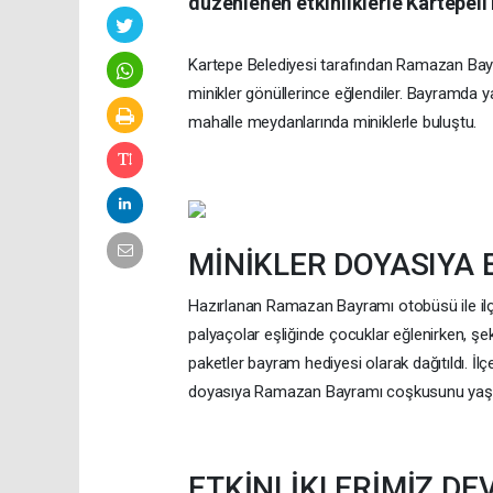
düzenlenen etkinliklerle Kartepel
Kartepe Belediyesi tarafından Ramazan Bayra
minikler gönüllerince eğlendiler. Bayramda ya
mahalle meydanlarında miniklerle buluştu.
MİNİKLER DOYASIYA 
Hazırlanan Ramazan Bayramı otobüsü ile ilç
palyaçolar eşliğinde çocuklar eğlenirken, şek
paketler bayram hediyesi olarak dağıtıldı. İl
doyasıya Ramazan Bayramı coşkusunu yaşa
ETKİNLİKLERİMİZ DE