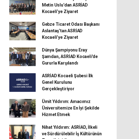
Metin Uslu’dan ASRİAD
Kocaeli’ye Ziyaret
Gebze Ticaret Odası Başkanı
Aslantaş’tan ASRİAD
Kocaeli’ye Ziyaret
Dünya Şampiyonu Eray
Şamdan, ASRİAD Kocaeli'de
Gururla Karşılandı
ASRİAD Kocaeli Şubesi İlk
Genel Kurulunu
Gerçekleştiriyor
Ümit Yıldırım: Amacımız
Üniversitemize En İyi Şekilde
Hizmet Etmek
Nihat Yıldırım: ASRİAD, İlkeli
ve Sürdürülebilir İş Kültürünün