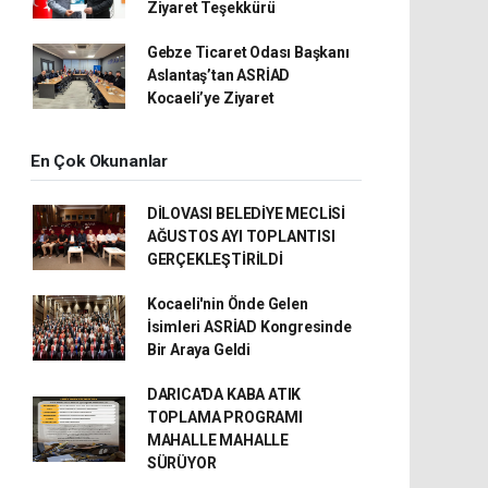
Ziyaret Teşekkürü
Gebze Ticaret Odası Başkanı
Aslantaş’tan ASRİAD
Kocaeli’ye Ziyaret
En Çok Okunanlar
DİLOVASI BELEDİYE MECLİSİ
AĞUSTOS AYI TOPLANTISI
GERÇEKLEŞTİRİLDİ
Kocaeli'nin Önde Gelen
İsimleri ASRİAD Kongresinde
Bir Araya Geldi
DARICA'DA KABA ATIK
TOPLAMA PROGRAMI
MAHALLE MAHALLE
SÜRÜYOR