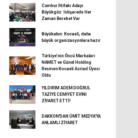
Cumhur İttifakı Adayı
Büyükgöz: İstişarede Her
Zaman Bereket Var
Büyükakın: Kocaeli, daha
büyük organizasyonlara hazır
Türkiye’nin Öncü Markaları
NAMET ve Günel Holding
Resmen Kocaeli Asriad Üyesi
Oldu
YILDIRIM ADEM DOĞRUL
TAZİYE CEMİYET EVİNİ
ZİYARET ETTİ!
DAKKON'DAN ÜMİT MEDYA'YA
ANLAMLI ZİYARET