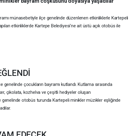
i minikler bayram coşkusunu doyasıya yaşadılar
mı münasebetiyle ilçe genelinde düzenlenen etkinliklerle Kartepeli
pılan etkinliklerde Kartepe Belediyesi’ne ait üstü açık otobüs ile
EĞLENDİ
e genelinde çocukların bayramı kutlandı. Kutlama sırasında
er, çikolata, kozhelva ve çeşitli hediyeler oluşan
çe genelinde otobüs turunda Kartepeli minikler müzikler eşliğinde
dılar.
VAM EDECEK