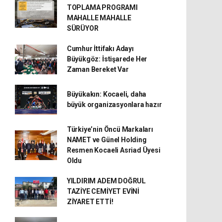
TOPLAMA PROGRAMI
MAHALLE MAHALLE
SÜRÜYOR
Cumhur İttifakı Adayı
Büyükgöz: İstişarede Her
Zaman Bereket Var
Büyükakın: Kocaeli, daha
büyük organizasyonlara hazır
Türkiye’nin Öncü Markaları
NAMET ve Günel Holding
Resmen Kocaeli Asriad Üyesi
Oldu
YILDIRIM ADEM DOĞRUL
TAZİYE CEMİYET EVİNİ
ZİYARET ETTİ!