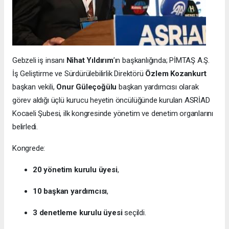
Gebzeli iş insanı
Nihat Yıldırım
’ın başkanlığında; PİMTAŞ A.Ş.
İş Geliştirme ve Sürdürülebilirlik Direktörü
Özlem Kozankurt
başkan vekili,
Onur Güleçoğülu
başkan yardımcısı olarak
görev aldığı üçlü kurucu heyetin öncülüğünde kurulan ASRİAD
Kocaeli Şubesi, ilk kongresinde yönetim ve denetim organlarını
belirledi.
Kongrede:
20 yönetim kurulu üyesi
,
10 başkan yardımcısı
,
3 denetleme kurulu üyesi
seçildi.