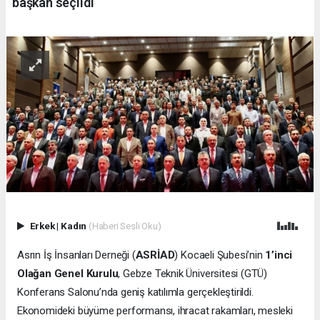
başkan seçildi
Erkek
|
Kadın
(Haberi Sesli Oku)
Asrın İş İnsanları Derneği (
ASRİAD
) Kocaeli Şubesi’nin
1’inci
Olağan Genel Kurulu
, Gebze Teknik Üniversitesi (GTÜ)
Konferans Salonu’nda geniş katılımla gerçekleştirildi.
Ekonomideki büyüme performansı, ihracat rakamları, mesleki