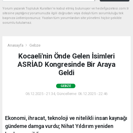
Yorum yazarak Topluluk Kuralları’nı kabul etmiş bulunuyor ve hedefgazetesi.com.tr
sitesine yaptığınız yorumunuzla ilgili doğrudan veya dolaylı tüm sorumluluğu tek
başınıza üstleniyorsunuz. Yazılan tüm yorumlardan site yönetimi hiçbir şekilde
sorumlu tutulamaz.
Anasayfa
Gebze
Kocaeli'nin Önde Gelen İsimleri
ASRİAD Kongresinde Bir Araya
Geldi
GEBZE
06.12.2025 - 21:34, Güncelleme: 06.12.2025 - 22:46
Ekonomi, ihracat, teknoloji ve nitelikli insan kaynağı
gündeme damga vurdu; Nihat Yıldırım yeniden