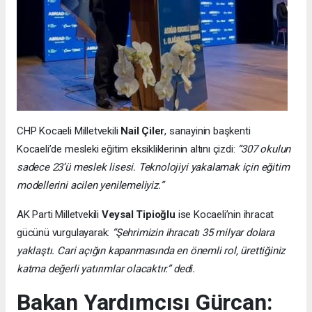
CHP Kocaeli Milletvekili
Nail Çiler
, sanayinin başkenti
Kocaeli’de mesleki eğitim eksikliklerinin altını çizdi:
“307 okulun
sadece 23’ü meslek lisesi. Teknolojiyi yakalamak için eğitim
modellerini acilen yenilemeliyiz.”
AK Parti Milletvekili
Veysal Tipioğlu
ise Kocaeli’nin ihracat
gücünü vurgulayarak:
“Şehrimizin ihracatı 35 milyar dolara
yaklaştı. Cari açığın kapanmasında en önemli rol, ürettiğiniz
katma değerli yatırımlar olacaktır.” dedi.
Bakan Yardımcısı Gürcan: