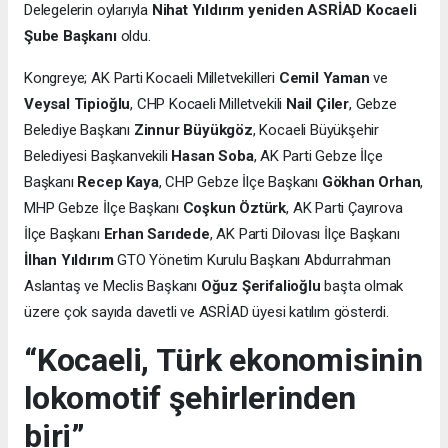
Delegelerin oylarıyla
Nihat Yıldırım yeniden ASRİAD Kocaeli
Şube Başkanı
oldu.
Kongreye; AK Parti Kocaeli Milletvekilleri
Cemil Yaman
ve
Veysal Tipioğlu
, CHP Kocaeli Milletvekili
Nail Çiler
, Gebze
Belediye Başkanı
Zinnur Büyükgöz
, Kocaeli Büyükşehir
Belediyesi Başkanvekili
Hasan Soba
, AK Parti Gebze İlçe
Başkanı
Recep Kaya
, CHP Gebze İlçe Başkanı
Gökhan Orhan
,
MHP Gebze İlçe Başkanı
Coşkun Öztürk
, AK Parti Çayırova
İlçe Başkanı
Erhan Sarıdede
, AK Parti Dilovası İlçe Başkanı
İlhan Yıldırım
GTO Yönetim Kurulu Başkanı Abdurrahman
Aslantaş ve Meclis Başkanı
Oğuz Şerifalioğlu
başta olmak
üzere çok sayıda davetli ve ASRİAD üyesi katılım gösterdi.
“Kocaeli, Türk ekonomisinin
lokomotif şehirlerinden
biri”