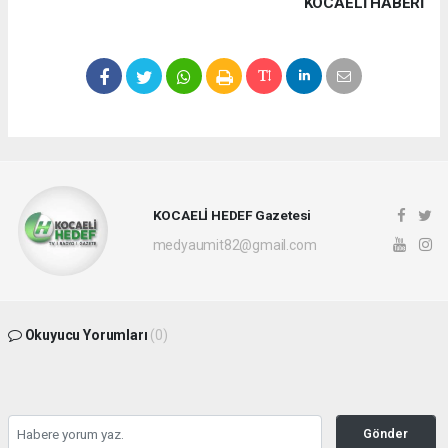
KOCAELI HABERİ
KOCAELİ HEDEF Gazetesi
medyaumit82@gmail.com
Okuyucu Yorumları
(0)
Gönder