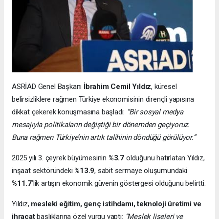
ASRİAD Genel Başkanı
İbrahim Cemil Yıldız
, küresel
belirsizliklere rağmen Türkiye ekonomisinin dirençli yapısına
dikkat çekerek konuşmasına başladı:
“Bir sosyal medya
mesajıyla politikaların değiştiği bir dönemden geçiyoruz.
Buna rağmen Türkiye’nin artık talihinin döndüğü görülüyor.”
2025 yılı 3. çeyrek büyümesinin
%3.7
olduğunu hatırlatan Yıldız,
inşaat sektöründeki
%13.9
, sabit sermaye oluşumundaki
%11.7
’lik artışın ekonomik güvenin göstergesi olduğunu belirtti.
Yıldız,
mesleki eğitim, genç istihdamı, teknoloji üretimi ve
ihracat
başlıklarına özel vurgu yaptı:
“Meslek liseleri ve