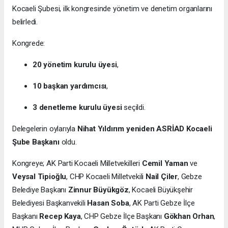
Kocaeli Şubesi, ilk kongresinde yönetim ve denetim organlarını
belirledi.
Kongrede:
20 yönetim kurulu üyesi
,
10 başkan yardımcısı
,
3 denetleme kurulu üyesi
seçildi.
Delegelerin oylarıyla
Nihat Yıldırım yeniden ASRİAD Kocaeli
Şube Başkanı
oldu.
Kongreye; AK Parti Kocaeli Milletvekilleri
Cemil Yaman
ve
Veysal Tipioğlu
, CHP Kocaeli Milletvekili
Nail Çiler
, Gebze
Belediye Başkanı
Zinnur Büyükgöz
, Kocaeli Büyükşehir
Belediyesi Başkanvekili
Hasan Soba
, AK Parti Gebze İlçe
Başkanı
Recep Kaya
, CHP Gebze İlçe Başkanı
Gökhan Orhan
,