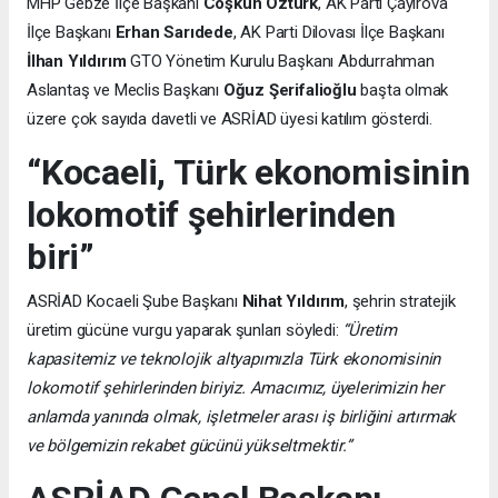
MHP Gebze İlçe Başkanı
Coşkun Öztürk
, AK Parti Çayırova
İlçe Başkanı
Erhan Sarıdede
, AK Parti Dilovası İlçe Başkanı
İlhan Yıldırım
GTO Yönetim Kurulu Başkanı Abdurrahman
Aslantaş ve Meclis Başkanı
Oğuz Şerifalioğlu
başta olmak
üzere çok sayıda davetli ve ASRİAD üyesi katılım gösterdi.
“Kocaeli, Türk ekonomisinin
lokomotif şehirlerinden
biri”
ASRİAD Kocaeli Şube Başkanı
Nihat Yıldırım
, şehrin stratejik
üretim gücüne vurgu yaparak şunları söyledi:
“Üretim
kapasitemiz ve teknolojik altyapımızla Türk ekonomisinin
lokomotif şehirlerinden biriyiz. Amacımız, üyelerimizin her
anlamda yanında olmak, işletmeler arası iş birliğini artırmak
ve bölgemizin rekabet gücünü yükseltmektir.”