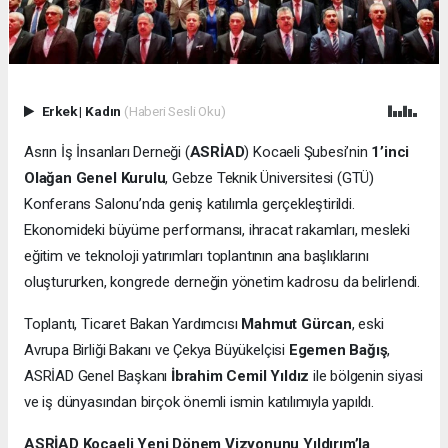
Erkek
|
Kadın
(Haberi Sesli Oku)
Asrın İş İnsanları Derneği (
ASRİAD
) Kocaeli Şubesi’nin
1’inci
Olağan Genel Kurulu
, Gebze Teknik Üniversitesi (GTÜ)
Konferans Salonu’nda geniş katılımla gerçekleştirildi.
Ekonomideki büyüme performansı, ihracat rakamları, mesleki
eğitim ve teknoloji yatırımları toplantının ana başlıklarını
oluştururken, kongrede derneğin yönetim kadrosu da belirlendi.
Toplantı, Ticaret Bakan Yardımcısı
Mahmut Gürcan
, eski
Avrupa Birliği Bakanı ve Çekya Büyükelçisi
Egemen Bağış
,
ASRİAD Genel Başkanı
İbrahim Cemil Yıldız
ile bölgenin siyasi
ve iş dünyasından birçok önemli ismin katılımıyla yapıldı.
ASRİAD Kocaeli Yeni Dönem Vizyonunu Yıldırım’la