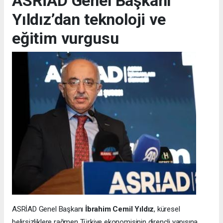
ASRİAD Genel Başkanı
Yıldız’dan teknoloji ve
eğitim vurgusu
ASRİAD Genel Başkanı
İbrahim Cemil Yıldız
, küresel
belirsizliklere rağmen Türkiye ekonomisinin dirençli yapısına