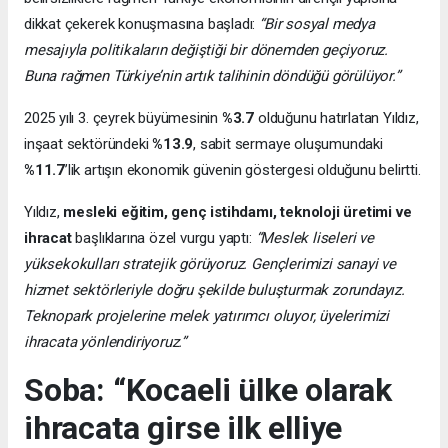
dikkat çekerek konuşmasına başladı:
“Bir sosyal medya
mesajıyla politikaların değiştiği bir dönemden geçiyoruz.
Buna rağmen Türkiye’nin artık talihinin döndüğü görülüyor.”
2025 yılı 3. çeyrek büyümesinin
%3.7
olduğunu hatırlatan Yıldız,
inşaat sektöründeki
%13.9
, sabit sermaye oluşumundaki
%11.7
’lik artışın ekonomik güvenin göstergesi olduğunu belirtti.
Yıldız,
mesleki eğitim, genç istihdamı, teknoloji üretimi ve
ihracat
başlıklarına özel vurgu yaptı:
“Meslek liseleri ve
yüksekokulları stratejik görüyoruz. Gençlerimizi sanayi ve
hizmet sektörleriyle doğru şekilde buluşturmak zorundayız.
Teknopark projelerine melek yatırımcı oluyor, üyelerimizi
ihracata yönlendiriyoruz.”
Soba: “Kocaeli ülke olarak
ihracata girse ilk elliye