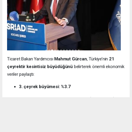
Ticaret Bakan Yardımcısı
Mahmut Gürcan
, Türkiye’nin
21
çeyrektir kesintisiz büyüdüğünü
belirterek önemli ekonomik
veriler paylaştı:
3. çeyrek büyümesi: %3.7
12 aylık ihracat: 270.6 milyar dolar (tarihi rekor)
Milli gelir: 1 trilyon 538 milyar dolar
Gürcan ayrıca e-ticaret hacminin
136 milyar TL’den 3 trilyon
TL’ye
yükseldiğini, bugün
600 bin işletmenin
e-ticarette aktif