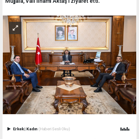
Mujjala, Vali İlhami Aktaş’ı ziyaret etti.
Erkek
|
Kadın
(Haberi Sesli Oku)