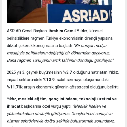
ASRİAD Genel Başkanı
İbrahim Cemil Yıldız
, küresel
belirsizliklere rağmen Türkiye ekonomisinin dirençli yapısına
dikkat çekerek konuşmasına başladı:
“Bir sosyal medya
mesajıyla politikaların değiştiği bir dönemden geçiyoruz.
Buna rağmen Türkiye’nin artık talihinin döndüğü görülüyor.”
2025 yılı 3. çeyrek büyümesinin
%3.7
olduğunu hatırlatan Yıldız,
inşaat sektöründeki
%13.9
, sabit sermaye oluşumundaki
%11.7
’lik artışın ekonomik güvenin göstergesi olduğunu belirtti.
Yıldız,
mesleki eğitim, genç istihdamı, teknoloji üretimi ve
ihracat
başlıklarına özel vurgu yaptı:
“Meslek liseleri ve
yüksekokulları stratejik görüyoruz. Gençlerimizi sanayi ve
hizmet sektörleriyle doğru şekilde buluşturmak zorundayız.