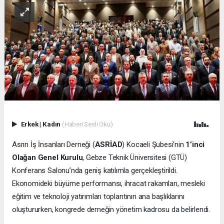
Erkek
|
Kadın
(Haberi Sesli Oku)
Asrın İş İnsanları Derneği (
ASRİAD
) Kocaeli Şubesi’nin
1’inci
Olağan Genel Kurulu
, Gebze Teknik Üniversitesi (GTÜ)
Konferans Salonu’nda geniş katılımla gerçekleştirildi.
Ekonomideki büyüme performansı, ihracat rakamları, mesleki
eğitim ve teknoloji yatırımları toplantının ana başlıklarını
oluştururken, kongrede derneğin yönetim kadrosu da belirlendi.