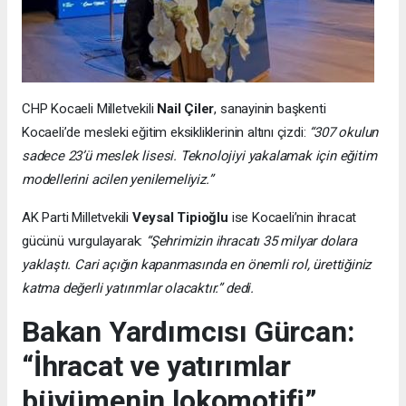
CHP Kocaeli Milletvekili
Nail Çiler
, sanayinin başkenti
Kocaeli’de mesleki eğitim eksikliklerinin altını çizdi:
“307 okulun
sadece 23’ü meslek lisesi. Teknolojiyi yakalamak için eğitim
modellerini acilen yenilemeliyiz.”
AK Parti Milletvekili
Veysal Tipioğlu
ise Kocaeli’nin ihracat
gücünü vurgulayarak:
“Şehrimizin ihracatı 35 milyar dolara
yaklaştı. Cari açığın kapanmasında en önemli rol, ürettiğiniz
katma değerli yatırımlar olacaktır.” dedi.
Bakan Yardımcısı Gürcan:
“İhracat ve yatırımlar
büyümenin lokomotifi”