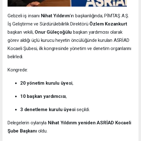
Gebzeli iş insanı
Nihat Yıldırım
’ın başkanlığında; PİMTAŞ A.Ş.
İş Geliştirme ve Sürdürülebilirlik Direktörü
Özlem Kozankurt
başkan vekili,
Onur Güleçoğülu
başkan yardımcısı olarak
görev aldığı üçlü kurucu heyetin öncülüğünde kurulan ASRİAD
Kocaeli Şubesi, ilk kongresinde yönetim ve denetim organlarını
belirledi.
Kongrede:
20 yönetim kurulu üyesi
,
10 başkan yardımcısı
,
3 denetleme kurulu üyesi
seçildi.
Delegelerin oylarıyla
Nihat Yıldırım yeniden ASRİAD Kocaeli
Şube Başkanı
oldu.