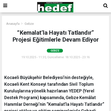
Anasayfa
Gebze
“Kemalat’la Hayatı Tatlandır”
Projesi Eğitimlerle Devam Ediyor
GEBZE
19.10.2025 - 11:35, Güncelleme: 18.10.2025 - 23:16
Kocaeli Büyükşehir Belediyesi’nin desteğiyle,
Kocaeli Kent Konseyi tarafından Sivil Toplum
Kuruluşlarına yönelik hazırlanan YEDEP (Yerel
Destek Programı) kapsamında, Gebze Kemâlat
Hanımlar Derneği’nin “Kemalat’la Hayatı Tatlandır”
projesi atölye ve eğitim seminerleriyle Gebzeli