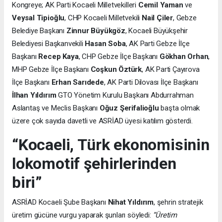
Kongreye; AK Parti Kocaeli Milletvekilleri
Cemil Yaman
ve
Veysal Tipioğlu
, CHP Kocaeli Milletvekili
Nail Çiler
, Gebze
Belediye Başkanı
Zinnur Büyükgöz
, Kocaeli Büyükşehir
Belediyesi Başkanvekili
Hasan Soba
, AK Parti Gebze İlçe
Başkanı
Recep Kaya
, CHP Gebze İlçe Başkanı
Gökhan Orhan
,
MHP Gebze İlçe Başkanı
Coşkun Öztürk
, AK Parti Çayırova
İlçe Başkanı
Erhan Sarıdede
, AK Parti Dilovası İlçe Başkanı
İlhan Yıldırım
GTO Yönetim Kurulu Başkanı Abdurrahman
Aslantaş ve Meclis Başkanı
Oğuz Şerifalioğlu
başta olmak
üzere çok sayıda davetli ve ASRİAD üyesi katılım gösterdi.
“Kocaeli, Türk ekonomisinin
lokomotif şehirlerinden
biri”
ASRİAD Kocaeli Şube Başkanı
Nihat Yıldırım
, şehrin stratejik
üretim gücüne vurgu yaparak şunları söyledi:
“Üretim