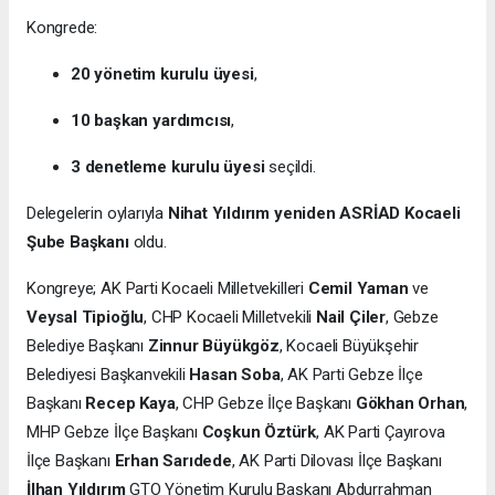
Kongrede:
20 yönetim kurulu üyesi
,
10 başkan yardımcısı
,
3 denetleme kurulu üyesi
seçildi.
Delegelerin oylarıyla
Nihat Yıldırım yeniden ASRİAD Kocaeli
Şube Başkanı
oldu.
Kongreye; AK Parti Kocaeli Milletvekilleri
Cemil Yaman
ve
Veysal Tipioğlu
, CHP Kocaeli Milletvekili
Nail Çiler
, Gebze
Belediye Başkanı
Zinnur Büyükgöz
, Kocaeli Büyükşehir
Belediyesi Başkanvekili
Hasan Soba
, AK Parti Gebze İlçe
Başkanı
Recep Kaya
, CHP Gebze İlçe Başkanı
Gökhan Orhan
,
MHP Gebze İlçe Başkanı
Coşkun Öztürk
, AK Parti Çayırova
İlçe Başkanı
Erhan Sarıdede
, AK Parti Dilovası İlçe Başkanı
İlhan Yıldırım
GTO Yönetim Kurulu Başkanı Abdurrahman