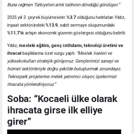
Buna rağmen Türkiye’nin artık talihinin döndüğü görülüyor.”
2025 yılı 3. çeyrek büyümesinin
%3.7
olduğunu hatırlatan Yıldız,
inşaat sektöründeki
%13.9
, sabit sermaye oluşumundaki
%11.7
’lik artışın ekonomik güvenin göstergesi olduğunu belirtti.
Yıldız,
mesleki eğitim, genç istihdamı, teknoloji üretimi ve
ihracat
başlıklarına özel vurgu yaptı:
“Meslek liseleri ve
yüksekokulları stratejik görüyoruz. Gençlerimizi sanayi ve
hizmet sektörleriyle doğru şekilde buluşturmak zorundayız.
Teknopark projelerine melek yatırımcı oluyor, üyelerimizi
ihracata yönlendiriyoruz.”
Soba: “Kocaeli ülke olarak
ihracata girse ilk elliye
girer”