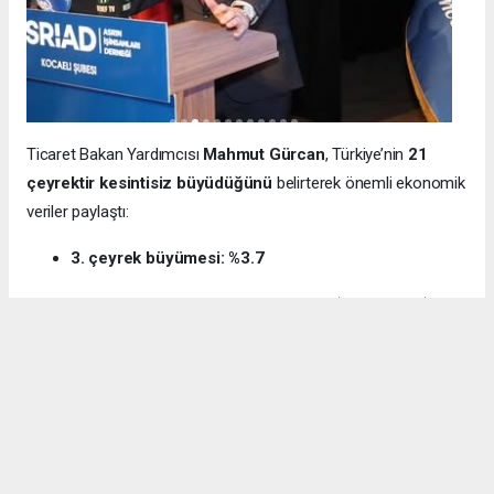
Ticaret Bakan Yardımcısı
Mahmut Gürcan
, Türkiye’nin
21
çeyrektir kesintisiz büyüdüğünü
belirterek önemli ekonomik
veriler paylaştı:
3. çeyrek büyümesi: %3.7
12 aylık ihracat: 270.6 milyar dolar (tarihi rekor)
Milli gelir: 1 trilyon 538 milyar dolar
Gürcan ayrıca e-ticaret hacminin
136 milyar TL’den 3 trilyon
TL’ye
yükseldiğini, bugün
600 bin işletmenin
e-ticarette aktif
olduğunu söyledi.