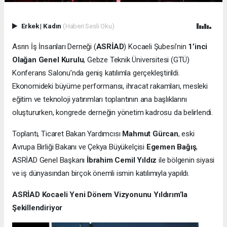
Erkek
|
Kadın
(Haberi Sesli Oku)
Asrın İş İnsanları Derneği (
ASRİAD
) Kocaeli Şubesi’nin
1’inci
Olağan Genel Kurulu
, Gebze Teknik Üniversitesi (GTÜ)
Konferans Salonu’nda geniş katılımla gerçekleştirildi.
Ekonomideki büyüme performansı, ihracat rakamları, mesleki
eğitim ve teknoloji yatırımları toplantının ana başlıklarını
oluştururken, kongrede derneğin yönetim kadrosu da belirlendi.
Toplantı, Ticaret Bakan Yardımcısı
Mahmut Gürcan
, eski
Avrupa Birliği Bakanı ve Çekya Büyükelçisi
Egemen Bağış
,
ASRİAD Genel Başkanı
İbrahim Cemil Yıldız
ile bölgenin siyasi
ve iş dünyasından birçok önemli ismin katılımıyla yapıldı.
ASRİAD Kocaeli Yeni Dönem Vizyonunu Yıldırım’la
Şekillendiriyor