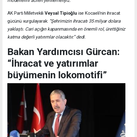
modellerini acilen yenilemeliyiz.”
AK Parti Milletvekili
Veysal Tipioğlu
ise Kocaeli’nin ihracat
gücünü vurgulayarak:
“Şehrimizin ihracatı 35 milyar dolara
yaklaştı. Cari açığın kapanmasında en önemli rol, ürettiğiniz
katma değerli yatırımlar olacaktır.” dedi.
Bakan Yardımcısı Gürcan:
“İhracat ve yatırımlar
büyümenin lokomotifi”