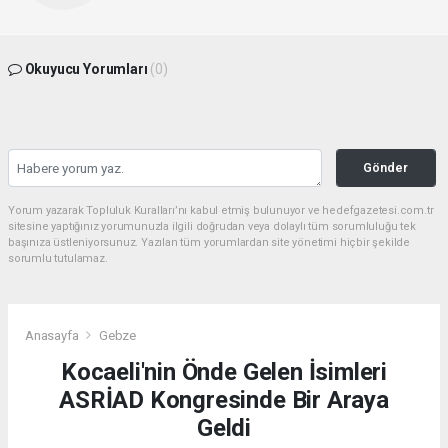
Okuyucu Yorumları
(0)
Gönder
Yorum yazarak Topluluk Kuralları’nı kabul etmiş bulunuyor ve hedefgazetesi.com.tr
sitesine yaptığınız yorumunuzla ilgili doğrudan veya dolaylı tüm sorumluluğu tek
başınıza üstleniyorsunuz. Yazılan tüm yorumlardan site yönetimi hiçbir şekilde
sorumlu tutulamaz.
Anasayfa
Gebze
Kocaeli'nin Önde Gelen İsimleri
ASRİAD Kongresinde Bir Araya
Geldi