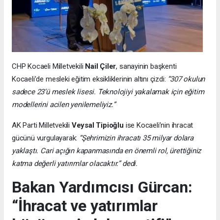
CHP Kocaeli Milletvekili
Nail Çiler
, sanayinin başkenti
Kocaeli’de mesleki eğitim eksikliklerinin altını çizdi:
“307 okulun
sadece 23’ü meslek lisesi. Teknolojiyi yakalamak için eğitim
modellerini acilen yenilemeliyiz.”
AK Parti Milletvekili
Veysal Tipioğlu
ise Kocaeli’nin ihracat
gücünü vurgulayarak:
“Şehrimizin ihracatı 35 milyar dolara
yaklaştı. Cari açığın kapanmasında en önemli rol, ürettiğiniz
katma değerli yatırımlar olacaktır.” dedi.
Bakan Yardımcısı Gürcan:
“İhracat ve yatırımlar