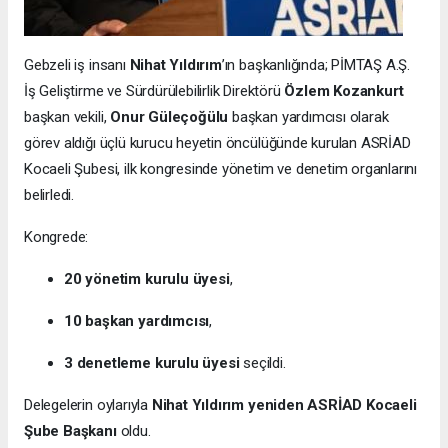
Gebzeli iş insanı
Nihat Yıldırım
’ın başkanlığında; PİMTAŞ A.Ş.
İş Geliştirme ve Sürdürülebilirlik Direktörü
Özlem Kozankurt
başkan vekili,
Onur Güleçoğülu
başkan yardımcısı olarak
görev aldığı üçlü kurucu heyetin öncülüğünde kurulan ASRİAD
Kocaeli Şubesi, ilk kongresinde yönetim ve denetim organlarını
belirledi.
Kongrede:
20 yönetim kurulu üyesi
,
10 başkan yardımcısı
,
3 denetleme kurulu üyesi
seçildi.
Delegelerin oylarıyla
Nihat Yıldırım yeniden ASRİAD Kocaeli
Şube Başkanı
oldu.