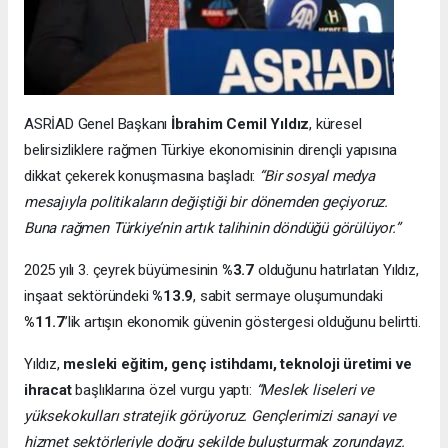
ASRİAD Genel Başkanı
İbrahim Cemil Yıldız
, küresel
belirsizliklere rağmen Türkiye ekonomisinin dirençli yapısına
dikkat çekerek konuşmasına başladı:
“Bir sosyal medya
mesajıyla politikaların değiştiği bir dönemden geçiyoruz.
Buna rağmen Türkiye’nin artık talihinin döndüğü görülüyor.”
2025 yılı 3. çeyrek büyümesinin
%3.7
olduğunu hatırlatan Yıldız,
inşaat sektöründeki
%13.9
, sabit sermaye oluşumundaki
%11.7
’lik artışın ekonomik güvenin göstergesi olduğunu belirtti.
Yıldız,
mesleki eğitim, genç istihdamı, teknoloji üretimi ve
ihracat
başlıklarına özel vurgu yaptı:
“Meslek liseleri ve
yüksekokulları stratejik görüyoruz. Gençlerimizi sanayi ve
hizmet sektörleriyle doğru şekilde buluşturmak zorundayız.