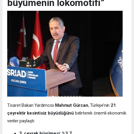
büyümenin lokomotifi”
Ticaret Bakan Yardımcısı
Mahmut Gürcan
, Türkiye’nin
21
çeyrektir kesintisiz büyüdüğünü
belirterek önemli ekonomik
veriler paylaştı:
3. çeyrek büyümesi: %3.7