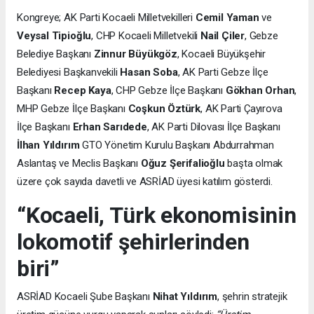
Kongreye; AK Parti Kocaeli Milletvekilleri
Cemil Yaman
ve
Veysal Tipioğlu
, CHP Kocaeli Milletvekili
Nail Çiler
, Gebze
Belediye Başkanı
Zinnur Büyükgöz
, Kocaeli Büyükşehir
Belediyesi Başkanvekili
Hasan Soba
, AK Parti Gebze İlçe
Başkanı
Recep Kaya
, CHP Gebze İlçe Başkanı
Gökhan Orhan
,
MHP Gebze İlçe Başkanı
Coşkun Öztürk
, AK Parti Çayırova
İlçe Başkanı
Erhan Sarıdede
, AK Parti Dilovası İlçe Başkanı
İlhan Yıldırım
GTO Yönetim Kurulu Başkanı Abdurrahman
Aslantaş ve Meclis Başkanı
Oğuz Şerifalioğlu
başta olmak
üzere çok sayıda davetli ve ASRİAD üyesi katılım gösterdi.
“Kocaeli, Türk ekonomisinin
lokomotif şehirlerinden
biri”
ASRİAD Kocaeli Şube Başkanı
Nihat Yıldırım
, şehrin stratejik