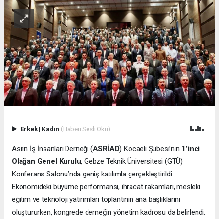
Erkek
|
Kadın
(Haberi Sesli Oku)
Asrın İş İnsanları Derneği (
ASRİAD
) Kocaeli Şubesi’nin
1’inci
Olağan Genel Kurulu
, Gebze Teknik Üniversitesi (GTÜ)
Konferans Salonu’nda geniş katılımla gerçekleştirildi.
Ekonomideki büyüme performansı, ihracat rakamları, mesleki
eğitim ve teknoloji yatırımları toplantının ana başlıklarını
oluştururken, kongrede derneğin yönetim kadrosu da belirlendi.