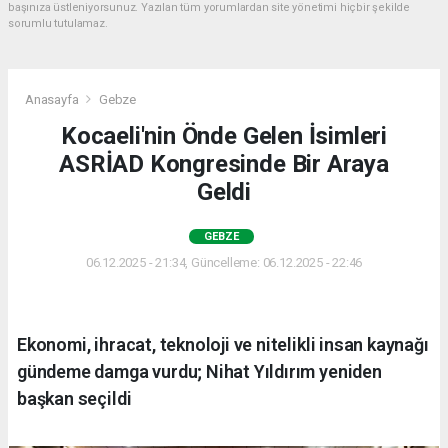
başınıza üstleniyorsunuz. Yazılan tüm yorumlardan site yönetimi hiçbir şekilde
sorumlu tutulamaz.
Anasayfa
Gebze
Kocaeli'nin Önde Gelen İsimleri
ASRİAD Kongresinde Bir Araya
Geldi
GEBZE
06.12.2025 - 21:34, Güncelleme: 06.12.2025 - 22:46
Ekonomi, ihracat, teknoloji ve nitelikli insan kaynağı
gündeme damga vurdu; Nihat Yıldırım yeniden
başkan seçildi