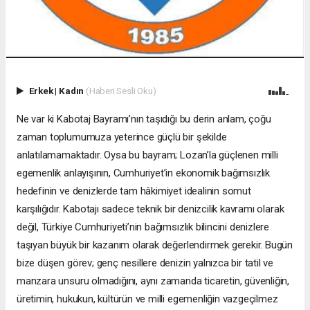
Erkek
|
Kadın
(Haberi Sesli Oku)
Ne var ki Kabotaj Bayramı’nın taşıdığı bu derin anlam, çoğu
zaman toplumumuza yeterince güçlü bir şekilde
anlatılamamaktadır. Oysa bu bayram; Lozan’la güçlenen milli
egemenlik anlayışının, Cumhuriyet’in ekonomik bağımsızlık
hedefinin ve denizlerde tam hâkimiyet idealinin somut
karşılığıdır. Kabotajı sadece teknik bir denizcilik kavramı olarak
değil, Türkiye Cumhuriyeti’nin bağımsızlık bilincini denizlere
taşıyan büyük bir kazanım olarak değerlendirmek gerekir. Bugün
bize düşen görev; genç nesillere denizin yalnızca bir tatil ve
manzara unsuru olmadığını, aynı zamanda ticaretin, güvenliğin,
üretimin, hukukun, kültürün ve milli egemenliğin vazgeçilmez