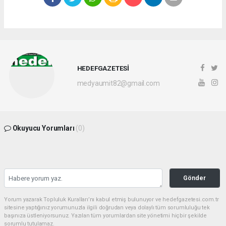
HEDEFGAZETESİ
medyaumit82@gmail.com
Okuyucu Yorumları
(0)
Gönder
Yorum yazarak Topluluk Kuralları’nı kabul etmiş bulunuyor ve hedefgazetesi.com.tr
sitesine yaptığınız yorumunuzla ilgili doğrudan veya dolaylı tüm sorumluluğu tek
başınıza üstleniyorsunuz. Yazılan tüm yorumlardan site yönetimi hiçbir şekilde
sorumlu tutulamaz.