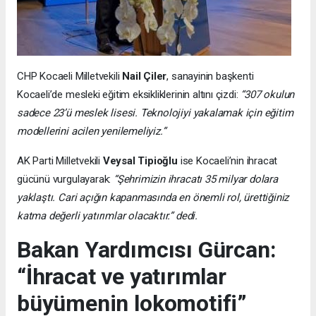
CHP Kocaeli Milletvekili
Nail Çiler
, sanayinin başkenti
Kocaeli’de mesleki eğitim eksikliklerinin altını çizdi:
“307 okulun
sadece 23’ü meslek lisesi. Teknolojiyi yakalamak için eğitim
modellerini acilen yenilemeliyiz.”
AK Parti Milletvekili
Veysal Tipioğlu
ise Kocaeli’nin ihracat
gücünü vurgulayarak:
“Şehrimizin ihracatı 35 milyar dolara
yaklaştı. Cari açığın kapanmasında en önemli rol, ürettiğiniz
katma değerli yatırımlar olacaktır.” dedi.
Bakan Yardımcısı Gürcan:
“İhracat ve yatırımlar
büyümenin lokomotifi”