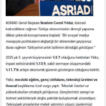
ASRİAD Genel Başkanı
İbrahim Cemil Yıldız
, küresel
belirsizliklere rağmen Türkiye ekonomisinin dirençli yapısına
dikkat çekerek konuşmasına başladı:
“Bir sosyal medya
mesajıyla politikaların değiştiği bir dönemden geçiyoruz.
Buna rağmen Türkiye’nin artık talihinin döndüğü görülüyor.”
2025 yılı 3. çeyrek büyümesinin
%3.7
olduğunu hatırlatan Yıldız,
inşaat sektöründeki
%13.9
, sabit sermaye oluşumundaki
%11.7
’lik artışın ekonomik güvenin göstergesi olduğunu belirtti.
Yıldız,
mesleki eğitim, genç istihdamı, teknoloji üretimi ve
ihracat
başlıklarına özel vurgu yaptı:
“Meslek liseleri ve
yüksekokulları stratejik görüyoruz. Gençlerimizi sanayi ve
hizmet sektörleriyle doğru şekilde buluşturmak zorundayız.
Teknopark projelerine melek yatırımcı oluyor, üyelerimizi