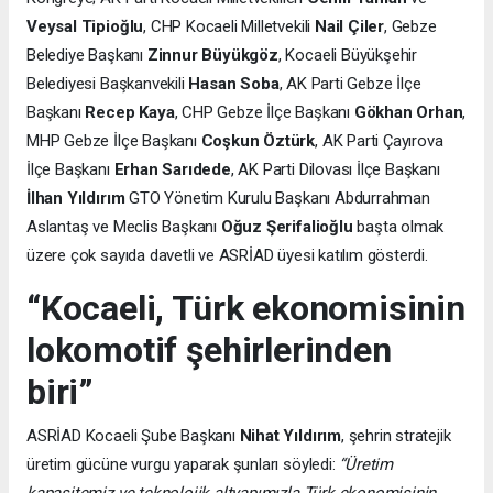
Veysal Tipioğlu
, CHP Kocaeli Milletvekili
Nail Çiler
, Gebze
Belediye Başkanı
Zinnur Büyükgöz
, Kocaeli Büyükşehir
Belediyesi Başkanvekili
Hasan Soba
, AK Parti Gebze İlçe
Başkanı
Recep Kaya
, CHP Gebze İlçe Başkanı
Gökhan Orhan
,
MHP Gebze İlçe Başkanı
Coşkun Öztürk
, AK Parti Çayırova
İlçe Başkanı
Erhan Sarıdede
, AK Parti Dilovası İlçe Başkanı
İlhan Yıldırım
GTO Yönetim Kurulu Başkanı Abdurrahman
Aslantaş ve Meclis Başkanı
Oğuz Şerifalioğlu
başta olmak
üzere çok sayıda davetli ve ASRİAD üyesi katılım gösterdi.
“Kocaeli, Türk ekonomisinin
lokomotif şehirlerinden
biri”
ASRİAD Kocaeli Şube Başkanı
Nihat Yıldırım
, şehrin stratejik
üretim gücüne vurgu yaparak şunları söyledi:
“Üretim
kapasitemiz ve teknolojik altyapımızla Türk ekonomisinin