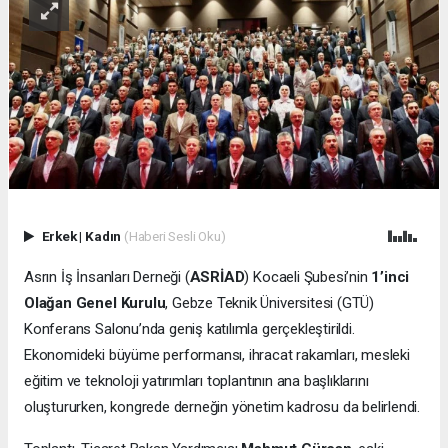
Erkek
|
Kadın
(Haberi Sesli Oku)
Asrın İş İnsanları Derneği (
ASRİAD
) Kocaeli Şubesi’nin
1’inci
Olağan Genel Kurulu
, Gebze Teknik Üniversitesi (GTÜ)
Konferans Salonu’nda geniş katılımla gerçekleştirildi.
Ekonomideki büyüme performansı, ihracat rakamları, mesleki
eğitim ve teknoloji yatırımları toplantının ana başlıklarını
oluştururken, kongrede derneğin yönetim kadrosu da belirlendi.