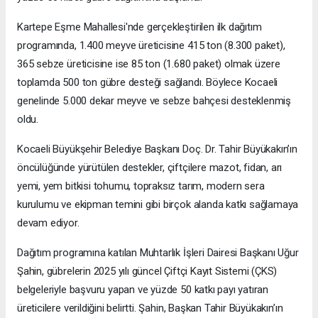
Kartepe Eşme Mahallesi'nde gerçekleştirilen ilk dağıtım
programında, 1.400 meyve üreticisine 415 ton (8.300 paket),
365 sebze üreticisine ise 85 ton (1.680 paket) olmak üzere
toplamda 500 ton gübre desteği sağlandı. Böylece Kocaeli
genelinde 5.000 dekar meyve ve sebze bahçesi desteklenmiş
oldu.
Kocaeli Büyükşehir Belediye Başkanı Doç. Dr. Tahir Büyükakın’ın
öncülüğünde yürütülen destekler, çiftçilere mazot, fidan, arı
yemi, yem bitkisi tohumu, topraksız tarım, modern sera
kurulumu ve ekipman temini gibi birçok alanda katkı sağlamaya
devam ediyor.
Dağıtım programına katılan Muhtarlık İşleri Dairesi Başkanı Uğur
Şahin, gübrelerin 2025 yılı güncel Çiftçi Kayıt Sistemi (ÇKS)
belgeleriyle başvuru yapan ve yüzde 50 katkı payı yatıran
üreticilere verildiğini belirtti. Şahin, Başkan Tahir Büyükakın’ın