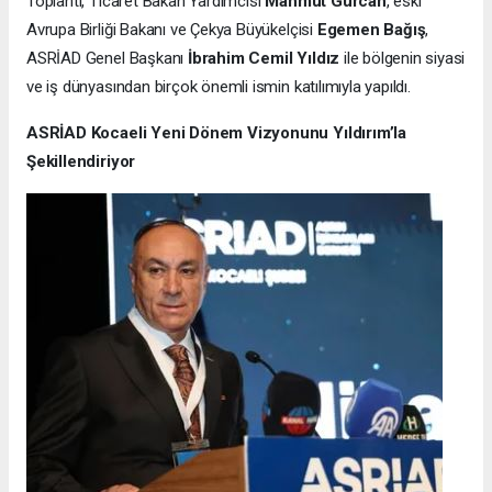
Toplantı, Ticaret Bakan Yardımcısı
Mahmut Gürcan
, eski
Avrupa Birliği Bakanı ve Çekya Büyükelçisi
Egemen Bağış
,
ASRİAD Genel Başkanı
İbrahim Cemil Yıldız
ile bölgenin siyasi
ve iş dünyasından birçok önemli ismin katılımıyla yapıldı.
ASRİAD Kocaeli Yeni Dönem Vizyonunu Yıldırım’la
Şekillendiriyor