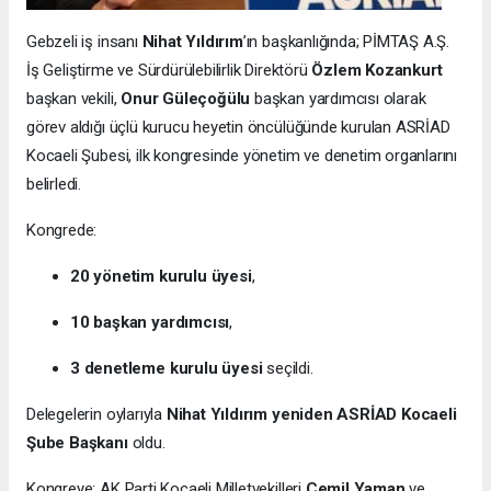
Gebzeli iş insanı
Nihat Yıldırım
’ın başkanlığında; PİMTAŞ A.Ş.
İş Geliştirme ve Sürdürülebilirlik Direktörü
Özlem Kozankurt
başkan vekili,
Onur Güleçoğülu
başkan yardımcısı olarak
görev aldığı üçlü kurucu heyetin öncülüğünde kurulan ASRİAD
Kocaeli Şubesi, ilk kongresinde yönetim ve denetim organlarını
belirledi.
Kongrede:
20 yönetim kurulu üyesi
,
10 başkan yardımcısı
,
3 denetleme kurulu üyesi
seçildi.
Delegelerin oylarıyla
Nihat Yıldırım yeniden ASRİAD Kocaeli
Şube Başkanı
oldu.
Kongreye; AK Parti Kocaeli Milletvekilleri
Cemil Yaman
ve