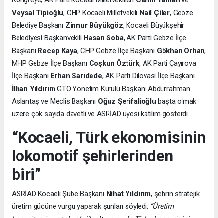
Veysal Tipioğlu
, CHP Kocaeli Milletvekili
Nail Çiler
, Gebze
Belediye Başkanı
Zinnur Büyükgöz
, Kocaeli Büyükşehir
Belediyesi Başkanvekili
Hasan Soba
, AK Parti Gebze İlçe
Başkanı
Recep Kaya
, CHP Gebze İlçe Başkanı
Gökhan Orhan
,
MHP Gebze İlçe Başkanı
Coşkun Öztürk
, AK Parti Çayırova
İlçe Başkanı
Erhan Sarıdede
, AK Parti Dilovası İlçe Başkanı
İlhan Yıldırım
GTO Yönetim Kurulu Başkanı Abdurrahman
Aslantaş ve Meclis Başkanı
Oğuz Şerifalioğlu
başta olmak
üzere çok sayıda davetli ve ASRİAD üyesi katılım gösterdi.
“Kocaeli, Türk ekonomisinin
lokomotif şehirlerinden
biri”
ASRİAD Kocaeli Şube Başkanı
Nihat Yıldırım
, şehrin stratejik
üretim gücüne vurgu yaparak şunları söyledi:
“Üretim