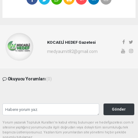
KOCAELİ HEDEF Gazetesi
medyaumit82@gmail.com
Okuyucu Yorumları
(0)
Gönder
Yorum yazarak Topluluk Kuralları’nı kabul etmiş bulunuyor ve hedefgazetesi.com.tr
sitesine yaptığınız yorumunuzla ilgili doğrudan veya dolaylı tüm sorumluluğu tek
başınıza üstleniyorsunuz. Yazılan tüm yorumlardan site yönetimi hiçbir şekilde
sorumlu tutulamaz.