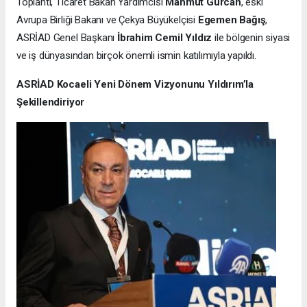
Toplantı, Ticaret Bakan Yardımcısı
Mahmut Gürcan
, eski
Avrupa Birliği Bakanı ve Çekya Büyükelçisi
Egemen Bağış
,
ASRİAD Genel Başkanı
İbrahim Cemil Yıldız
ile bölgenin siyasi
ve iş dünyasından birçok önemli ismin katılımıyla yapıldı.
ASRİAD Kocaeli Yeni Dönem Vizyonunu Yıldırım’la
Şekillendiriyor