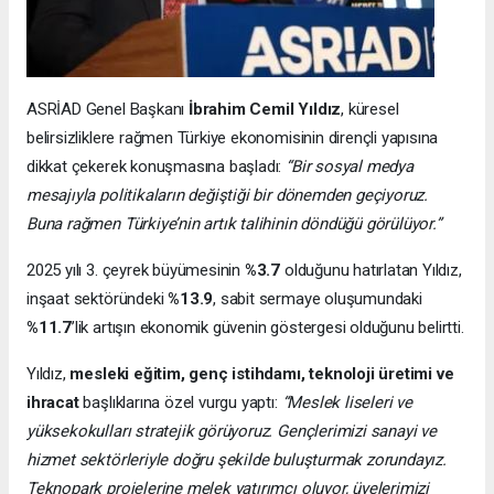
ASRİAD Genel Başkanı
İbrahim Cemil Yıldız
, küresel
belirsizliklere rağmen Türkiye ekonomisinin dirençli yapısına
dikkat çekerek konuşmasına başladı:
“Bir sosyal medya
mesajıyla politikaların değiştiği bir dönemden geçiyoruz.
Buna rağmen Türkiye’nin artık talihinin döndüğü görülüyor.”
2025 yılı 3. çeyrek büyümesinin
%3.7
olduğunu hatırlatan Yıldız,
inşaat sektöründeki
%13.9
, sabit sermaye oluşumundaki
%11.7
’lik artışın ekonomik güvenin göstergesi olduğunu belirtti.
Yıldız,
mesleki eğitim, genç istihdamı, teknoloji üretimi ve
ihracat
başlıklarına özel vurgu yaptı:
“Meslek liseleri ve
yüksekokulları stratejik görüyoruz. Gençlerimizi sanayi ve
hizmet sektörleriyle doğru şekilde buluşturmak zorundayız.
Teknopark projelerine melek yatırımcı oluyor, üyelerimizi