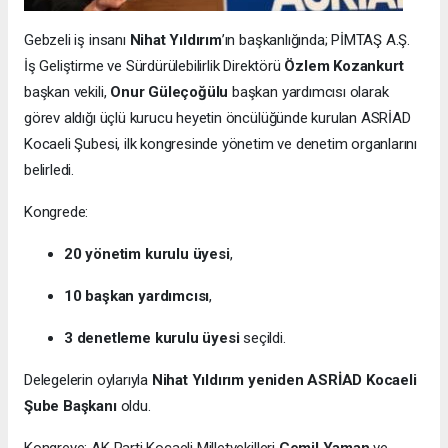
Gebzeli iş insanı
Nihat Yıldırım
’ın başkanlığında; PİMTAŞ A.Ş.
İş Geliştirme ve Sürdürülebilirlik Direktörü
Özlem Kozankurt
başkan vekili,
Onur Güleçoğülu
başkan yardımcısı olarak
görev aldığı üçlü kurucu heyetin öncülüğünde kurulan ASRİAD
Kocaeli Şubesi, ilk kongresinde yönetim ve denetim organlarını
belirledi.
Kongrede:
20 yönetim kurulu üyesi
,
10 başkan yardımcısı
,
3 denetleme kurulu üyesi
seçildi.
Delegelerin oylarıyla
Nihat Yıldırım yeniden ASRİAD Kocaeli
Şube Başkanı
oldu.
Kongreye; AK Parti Kocaeli Milletvekilleri
Cemil Yaman
ve