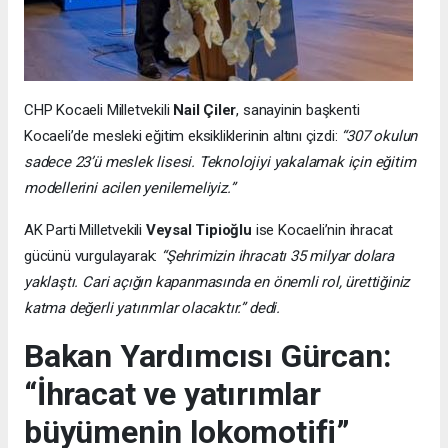
CHP Kocaeli Milletvekili
Nail Çiler
, sanayinin başkenti
Kocaeli’de mesleki eğitim eksikliklerinin altını çizdi:
“307 okulun
sadece 23’ü meslek lisesi. Teknolojiyi yakalamak için eğitim
modellerini acilen yenilemeliyiz.”
AK Parti Milletvekili
Veysal Tipioğlu
ise Kocaeli’nin ihracat
gücünü vurgulayarak:
“Şehrimizin ihracatı 35 milyar dolara
yaklaştı. Cari açığın kapanmasında en önemli rol, ürettiğiniz
katma değerli yatırımlar olacaktır.” dedi.
Bakan Yardımcısı Gürcan:
“İhracat ve yatırımlar
büyümenin lokomotifi”