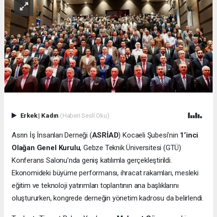
Erkek
|
Kadın
(Haberi Sesli Oku)
Asrın İş İnsanları Derneği (
ASRİAD
) Kocaeli Şubesi’nin
1’inci
Olağan Genel Kurulu
, Gebze Teknik Üniversitesi (GTÜ)
Konferans Salonu’nda geniş katılımla gerçekleştirildi.
Ekonomideki büyüme performansı, ihracat rakamları, mesleki
eğitim ve teknoloji yatırımları toplantının ana başlıklarını
oluştururken, kongrede derneğin yönetim kadrosu da belirlendi.