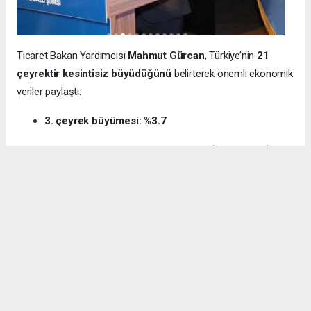
Ticaret Bakan Yardımcısı
Mahmut Gürcan
, Türkiye’nin
21
çeyrektir kesintisiz büyüdüğünü
belirterek önemli ekonomik
veriler paylaştı:
3. çeyrek büyümesi: %3.7
12 aylık ihracat: 270.6 milyar dolar (tarihi rekor)
Milli gelir: 1 trilyon 538 milyar dolar
Gürcan ayrıca e-ticaret hacminin
136 milyar TL’den 3 trilyon
TL’ye
yükseldiğini, bugün
600 bin işletmenin
e-ticarette aktif
olduğunu söyledi.
Kocaeli’nin dış ticaret verilerine de dikkat çeken
Gürcan:
“2024’te ihracat %7.3 artarak 32 milyar dolara ulaştı.
İhracatın ithalatı karşılama oranı 2025’te %87.5’e yükseldi. Bu