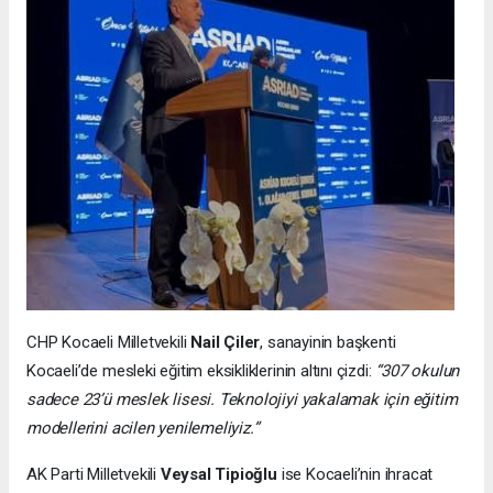
CHP Kocaeli Milletvekili
Nail Çiler
, sanayinin başkenti
Kocaeli’de mesleki eğitim eksikliklerinin altını çizdi:
“307 okulun
sadece 23’ü meslek lisesi. Teknolojiyi yakalamak için eğitim
modellerini acilen yenilemeliyiz.”
AK Parti Milletvekili
Veysal Tipioğlu
ise Kocaeli’nin ihracat