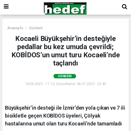
Anasayfa
Gündem
Kocaeli Büyükşehir’in desteğiyle
pedallar bu kez umuda çevrildi;
KOBİDOS’un umut turu Kocaeli’nde
taçlandı
GÜNDEM
18.06.2025 - 11:15, Güncelleme: 06.07.2025 - 23:49
Büyükşehir’in desteği ile İzmir’den yola çıkan ve 7 ili
bisikletle geçen KOBİDOS üyeleri, Çölyak
hastalarına umut olan turu Kocaeli’nde tamamladı