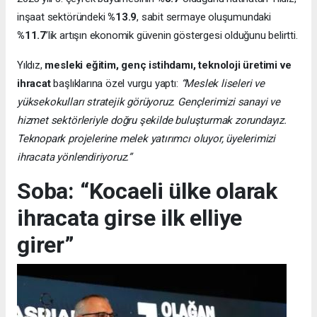
inşaat sektöründeki
%13.9
, sabit sermaye oluşumundaki
%11.7
’lik artışın ekonomik güvenin göstergesi olduğunu belirtti.
Yıldız,
mesleki eğitim, genç istihdamı, teknoloji üretimi ve
ihracat
başlıklarına özel vurgu yaptı:
“Meslek liseleri ve
yüksekokulları stratejik görüyoruz. Gençlerimizi sanayi ve
hizmet sektörleriyle doğru şekilde buluşturmak zorundayız.
Teknopark projelerine melek yatırımcı oluyor, üyelerimizi
ihracata yönlendiriyoruz.”
Soba: “Kocaeli ülke olarak
ihracata girse ilk elliye
girer”