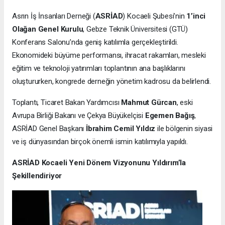
Asrın İş İnsanları Derneği (
ASRİAD
) Kocaeli Şubesi’nin
1’inci
Olağan Genel Kurulu
, Gebze Teknik Üniversitesi (GTÜ)
Konferans Salonu’nda geniş katılımla gerçekleştirildi.
Ekonomideki büyüme performansı, ihracat rakamları, mesleki
eğitim ve teknoloji yatırımları toplantının ana başlıklarını
oluştururken, kongrede derneğin yönetim kadrosu da belirlendi.
Toplantı, Ticaret Bakan Yardımcısı
Mahmut Gürcan
, eski
Avrupa Birliği Bakanı ve Çekya Büyükelçisi
Egemen Bağış
,
ASRİAD Genel Başkanı
İbrahim Cemil Yıldız
ile bölgenin siyasi
ve iş dünyasından birçok önemli ismin katılımıyla yapıldı.
ASRİAD Kocaeli Yeni Dönem Vizyonunu Yıldırım’la
Şekillendiriyor