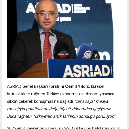
ASRİAD Genel Başkanı
İbrahim Cemil Yıldız
, küresel
belirsizliklere rağmen Türkiye ekonomisinin dirençli yapısına
dikkat çekerek konuşmasına başladı:
“Bir sosyal medya
mesajıyla politikaların değiştiği bir dönemden geçiyoruz.
Buna rağmen Türkiye’nin artık talihinin döndüğü görülüyor.”
2025 yılı 3. çeyrek büyümesinin
%3.7
olduğunu hatırlatan Yıldız,