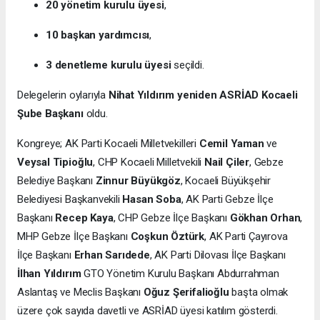
20 yönetim kurulu üyesi
,
10 başkan yardımcısı
,
3 denetleme kurulu üyesi
seçildi.
Delegelerin oylarıyla
Nihat Yıldırım yeniden ASRİAD Kocaeli
Şube Başkanı
oldu.
Kongreye; AK Parti Kocaeli Milletvekilleri
Cemil Yaman
ve
Veysal Tipioğlu
, CHP Kocaeli Milletvekili
Nail Çiler
, Gebze
Belediye Başkanı
Zinnur Büyükgöz
, Kocaeli Büyükşehir
Belediyesi Başkanvekili
Hasan Soba
, AK Parti Gebze İlçe
Başkanı
Recep Kaya
, CHP Gebze İlçe Başkanı
Gökhan Orhan
,
MHP Gebze İlçe Başkanı
Coşkun Öztürk
, AK Parti Çayırova
İlçe Başkanı
Erhan Sarıdede
, AK Parti Dilovası İlçe Başkanı
İlhan Yıldırım
GTO Yönetim Kurulu Başkanı Abdurrahman
Aslantaş ve Meclis Başkanı
Oğuz Şerifalioğlu
başta olmak
üzere çok sayıda davetli ve ASRİAD üyesi katılım gösterdi.