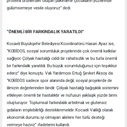
proteinli ürünlerden oluşan paketlerle çocukların yüzlerinde
gülümsemeye vesile oluyoruz” dedi.
“ÖNEMLİ BİR FARKINDALIK YARATILDI”
Kocaeli Büyükşehir Belediyesi Koordinatörü Hasan Ayaz ise,
“KOBİDOS, sosyal sorumluluk projelerinde çok önemli katkılar
sağlıyor. Çölyak hastalığı ciddi bir rahatsızlık ve bu turla önemli
bir farkındalık yaratıldı. Bu büyük sorumluluğunuz için teşekkür
ederiz” diye konuştu. Vali Yardımcısı Ertuğ Şevket Aksoy da
“KOBİDOS sadece spor alanında değil, sosyal projelerde de
ilimizin değerlerinden biridir. Çölyak hastalığı bağışıklık sistemini
etkileyen önemli bir hastalıktır ve nüfusun yaklaşık yüzde birini
oluşturuyor. Toplumsal farkındalık artırılmalı ve glutensiz
gıdaların erişilebilirliği desteklenmelidir. Kocaeli Valiliği olarak
ekonomik durumu iyi olmayan ailelere her türlü desteği
vermeye hazırız” ifadelerini kullandı.