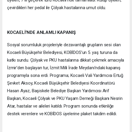
üyeleri, 7 ili geçerek turu Kocaeli’nde tamamladı. Kulüp üyeleri,
çevirdikleri her pedal ile Çölyak hastalarına umut oldu.
KOCAELİ’NDE ANLAMLI KAPANIŞ
Sosyal sorumluluk projeleriyle dezavantajlı grupların sesi olan
Kocaeli Büyükşehir Belediyesi, KOBİDOS’un 5. yaş turuna da
katkı sundu. Çölyak ve PKU hastalarına dikkat çekmek amacıyla
İzmir’den başlayan tur, İzmit Milli İrade Meydanı’ndaki kapanış
programıyla sona erdi. Programa; Kocaeli Vali Yardımcısı Ertuğ
Şevket Aksoy, Kocaeli Büyükşehir Belediyesi Koordinatörü
Hasan Ayaz, Başiskele Belediye Başkan Yardımcısı Arif
Başkan, Kocaeli Çölyak ve PKU Yaşam Derneği Başkanı Nesrin
Atar, hastalar ve aileleri katıldı. Program sonunda etkinliğe
destek verenlere ve KOBİDOS üyelerine plaket takdim edildi.