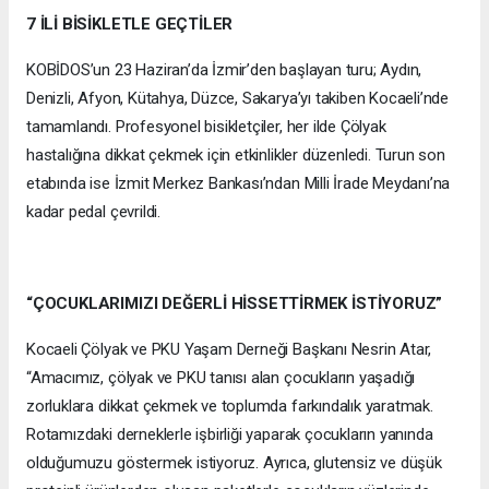
7 İLİ BİSİKLETLE GEÇTİLER
KOBİDOS’un 23 Haziran’da İzmir’den başlayan turu; Aydın,
Denizli, Afyon, Kütahya, Düzce, Sakarya’yı takiben Kocaeli’nde
tamamlandı. Profesyonel bisikletçiler, her ilde Çölyak
hastalığına dikkat çekmek için etkinlikler düzenledi. Turun son
etabında ise İzmit Merkez Bankası’ndan Milli İrade Meydanı’na
kadar pedal çevrildi.
“ÇOCUKLARIMIZI DEĞERLİ HİSSETTİRMEK İSTİYORUZ”
Kocaeli Çölyak ve PKU Yaşam Derneği Başkanı Nesrin Atar,
“Amacımız, çölyak ve PKU tanısı alan çocukların yaşadığı
zorluklara dikkat çekmek ve toplumda farkındalık yaratmak.
Rotamızdaki derneklerle işbirliği yaparak çocukların yanında
olduğumuzu göstermek istiyoruz. Ayrıca, glutensiz ve düşük