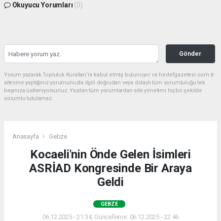
Okuyucu Yorumları
(0)
Gönder
Yorum yazarak Topluluk Kuralları’nı kabul etmiş bulunuyor ve hedefgazetesi.com.tr
sitesine yaptığınız yorumunuzla ilgili doğrudan veya dolaylı tüm sorumluluğu tek
başınıza üstleniyorsunuz. Yazılan tüm yorumlardan site yönetimi hiçbir şekilde
sorumlu tutulamaz.
Anasayfa
Gebze
Kocaeli'nin Önde Gelen İsimleri
ASRİAD Kongresinde Bir Araya
Geldi
GEBZE
06.12.2025 - 21:34, Güncelleme: 06.12.2025 - 22:46