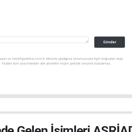
Gönder
uyor ve hedefgazetesi.com.tr sitesine yaptığınız yorumunuzla ilgili doğrudan veya
. Yazılan tüm yorumlardan site yönetimi hiçbir şekilde sorumlu tutulamaz.
nde Gelen İsimleri ASRİ