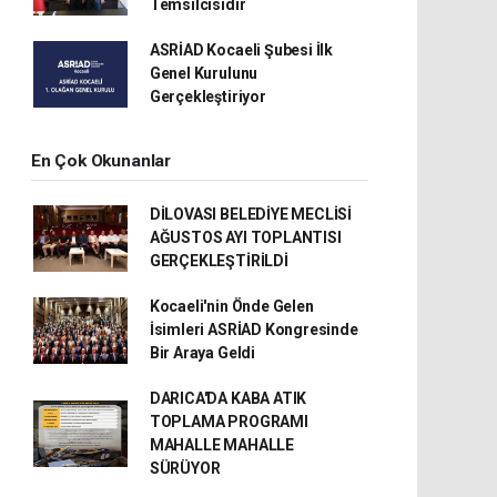
Temsilcisidir
ASRİAD Kocaeli Şubesi İlk
Genel Kurulunu
Gerçekleştiriyor
En Çok Okunanlar
DİLOVASI BELEDİYE MECLİSİ
AĞUSTOS AYI TOPLANTISI
GERÇEKLEŞTİRİLDİ
Kocaeli'nin Önde Gelen
İsimleri ASRİAD Kongresinde
Bir Araya Geldi
DARICA'DA KABA ATIK
TOPLAMA PROGRAMI
MAHALLE MAHALLE
SÜRÜYOR