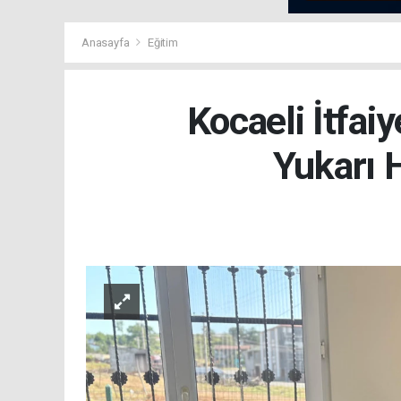
Anasayfa
Eğitim
Kocaeli İtfa
Yukarı H