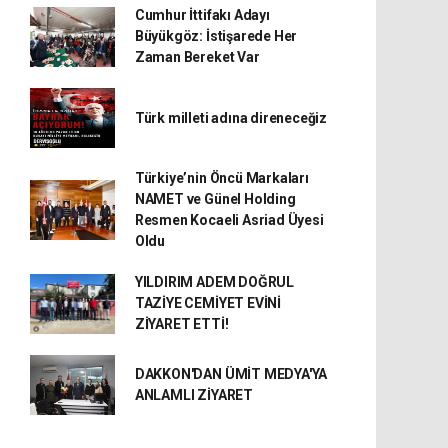
Cumhur İttifakı Adayı
Büyükgöz: İstişarede Her
Zaman Bereket Var
Türk milleti adına direneceğiz
Türkiye’nin Öncü Markaları
NAMET ve Günel Holding
Resmen Kocaeli Asriad Üyesi
Oldu
YILDIRIM ADEM DOĞRUL
TAZİYE CEMİYET EVİNİ
ZİYARET ETTİ!
DAKKON'DAN ÜMİT MEDYA'YA
ANLAMLI ZİYARET