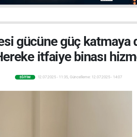
iyesi gücüne güç katmaya 
ereke itfaiye binası hizm
12.07.2025 - 11:35, Güncelleme: 12.07.2025 - 14:07
EĞITIM