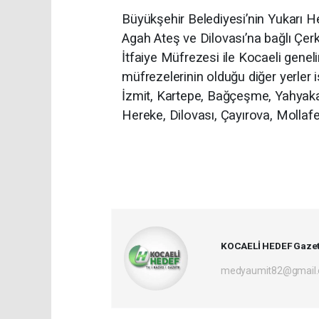
Büyükşehir Belediyesi’nin Yukarı He
Agah Ateş ve Dilovası’na bağlı Çer
İtfaiye Müfrezesi ile Kocaeli genel
müfrezelerinin olduğu diğer yerler 
İzmit, Kartepe, Bağçeşme, Yahyaka
Hereke, Dilovası, Çayırova, Mollafe
KOCAELİ HEDEF Gazet
medyaumit82@gmail