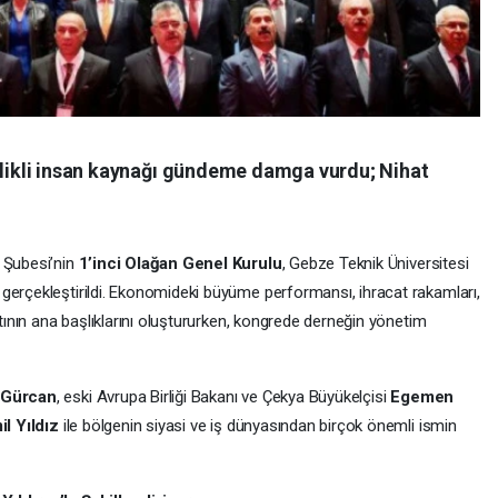
telikli insan kaynağı gündeme damga vurdu; Nihat
i Şubesi’nin
1’inci Olağan Genel Kurulu
, Gebze Teknik Üniversitesi
gerçekleştirildi. Ekonomideki büyüme performansı, ihracat rakamları,
ntının ana başlıklarını oluştururken, kongrede derneğin yönetim
Gürcan
, eski Avrupa Birliği Bakanı ve Çekya Büyükelçisi
Egemen
l Yıldız
ile bölgenin siyasi ve iş dünyasından birçok önemli ismin