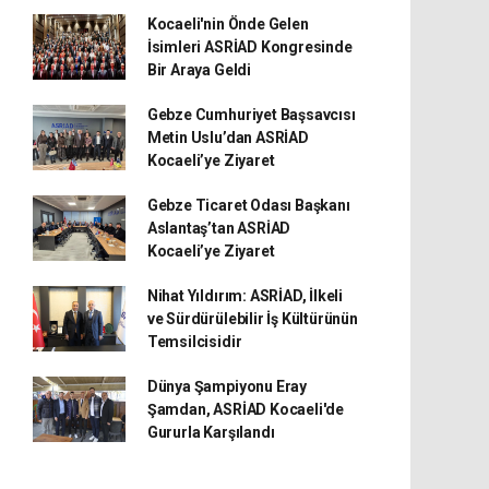
Kocaeli'nin Önde Gelen
İsimleri ASRİAD Kongresinde
Bir Araya Geldi
Gebze Cumhuriyet Başsavcısı
Metin Uslu’dan ASRİAD
Kocaeli’ye Ziyaret
Gebze Ticaret Odası Başkanı
Aslantaş’tan ASRİAD
Kocaeli’ye Ziyaret
Nihat Yıldırım: ASRİAD, İlkeli
ve Sürdürülebilir İş Kültürünün
Temsilcisidir
Dünya Şampiyonu Eray
Şamdan, ASRİAD Kocaeli'de
Gururla Karşılandı