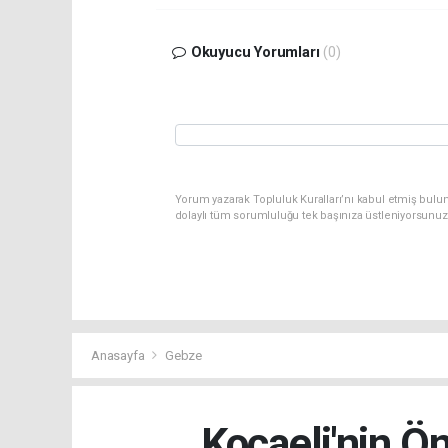
Okuyucu Yorumları
(0)
Yorum yazarak Topluluk Kuralları’nı kabul etmiş bulun
dolaylı tüm sorumluluğu tek başınıza üstleniyorsunuz
Anasayfa
Gebze
Kocaeli'nin Ö