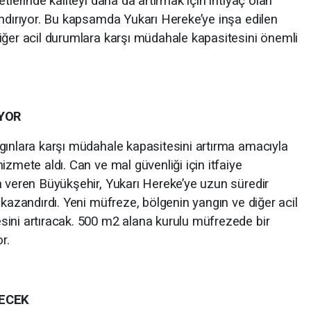
tlerinde kaliteyi daha da artırmak için ihtiyaç olan
andırıyor. Bu kapsamda Yukarı Hereke’ye inşa edilen
iğer acil durumlara karşı müdahale kapasitesini önemli
İYOR
gınlara karşı müdahale kapasitesini artırma amacıyla
izmete aldı. Can ve mal güvenliği için itfaiye
m veren Büyükşehir, Yukarı Hereke’ye uzun süredir
 kazandırdı. Yeni müfreze, bölgenin yangın ve diğer acil
ini artıracak. 500 m2 alana kurulu müfrezede bir
r.
RECEK