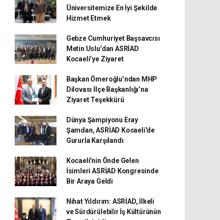
Üniversitemize En İyi Şekilde
Hizmet Etmek
Gebze Cumhuriyet Başsavcısı
Metin Uslu’dan ASRİAD
Kocaeli’ye Ziyaret
Başkan Ömeroğlu’ndan MHP
Dilovası İlçe Başkanlığı’na
Ziyaret Teşekkürü
Dünya Şampiyonu Eray
Şamdan, ASRİAD Kocaeli'de
Gururla Karşılandı
Kocaeli'nin Önde Gelen
İsimleri ASRİAD Kongresinde
Bir Araya Geldi
Nihat Yıldırım: ASRİAD, İlkeli
ve Sürdürülebilir İş Kültürünün