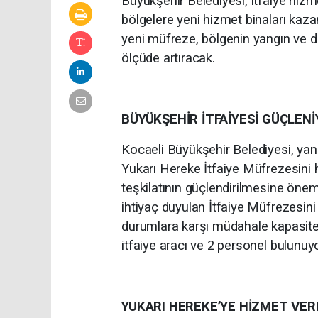
Büyükşehir Belediyesi, itfaiye hizme
bölgelere yeni hizmet binaları kaz
yeni müfreze, bölgenin yangın ve d
ölçüde artıracak.
BÜYÜKŞEHİR İTFAİYESİ GÜÇLEN
Kocaeli Büyükşehir Belediyesi, yan
Yukarı Hereke İtfaiye Müfrezesini h
teşkilatının güçlendirilmesine öne
ihtiyaç duyulan İtfaiye Müfrezesini
durumlara karşı müdahale kapasites
itfaiye aracı ve 2 personel bulunuyo
YUKARI HEREKE’YE HİZMET VE