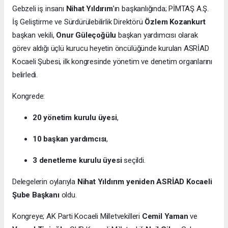
Gebzeli iş insanı
Nihat Yıldırım
’ın başkanlığında; PİMTAŞ A.Ş.
İş Geliştirme ve Sürdürülebilirlik Direktörü
Özlem Kozankurt
başkan vekili,
Onur Güleçoğülu
başkan yardımcısı olarak
görev aldığı üçlü kurucu heyetin öncülüğünde kurulan ASRİAD
Kocaeli Şubesi, ilk kongresinde yönetim ve denetim organlarını
belirledi.
Kongrede:
20 yönetim kurulu üyesi
,
10 başkan yardımcısı
,
3 denetleme kurulu üyesi
seçildi.
Delegelerin oylarıyla
Nihat Yıldırım yeniden ASRİAD Kocaeli
Şube Başkanı
oldu.
Kongreye; AK Parti Kocaeli Milletvekilleri
Cemil Yaman
ve