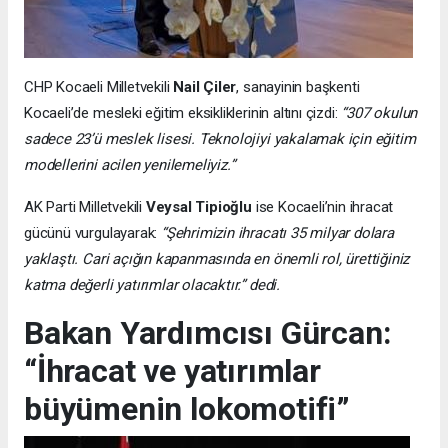
CHP Kocaeli Milletvekili
Nail Çiler
, sanayinin başkenti
Kocaeli’de mesleki eğitim eksikliklerinin altını çizdi:
“307 okulun
sadece 23’ü meslek lisesi. Teknolojiyi yakalamak için eğitim
modellerini acilen yenilemeliyiz.”
AK Parti Milletvekili
Veysal Tipioğlu
ise Kocaeli’nin ihracat
gücünü vurgulayarak:
“Şehrimizin ihracatı 35 milyar dolara
yaklaştı. Cari açığın kapanmasında en önemli rol, ürettiğiniz
katma değerli yatırımlar olacaktır.” dedi.
Bakan Yardımcısı Gürcan:
“İhracat ve yatırımlar
büyümenin lokomotifi”