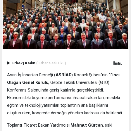
Erkek
|
Kadın
(Haberi Sesli Oku)
Asrın İş İnsanları Derneği (
ASRİAD
) Kocaeli Şubesi’nin
1’inci
Olağan Genel Kurulu
, Gebze Teknik Üniversitesi (GTÜ)
Konferans Salonu’nda geniş katılımla gerçekleştirildi.
Ekonomideki büyüme performansı, ihracat rakamları, mesleki
eğitim ve teknoloji yatırımları toplantının ana başlıklarını
oluştururken, kongrede derneğin yönetim kadrosu da belirlendi.
Toplantı, Ticaret Bakan Yardımcısı
Mahmut Gürcan
, eski