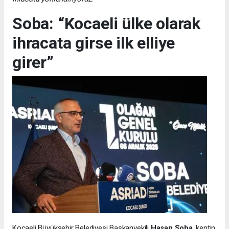
Soba: “Kocaeli ülke olarak
ihracata girse ilk elliye
girer”
Kocaeli Büyükşehir Belediyesi Başkanvekili
Hasan Soba
, kentin