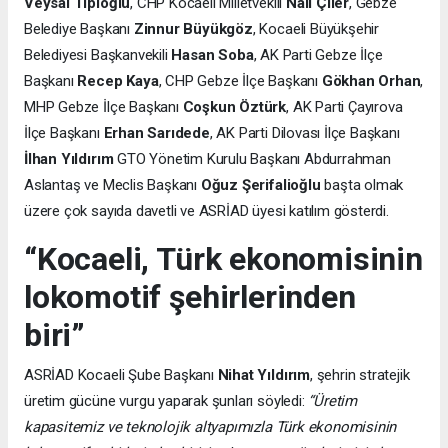
Veysal Tipioğlu
, CHP Kocaeli Milletvekili
Nail Çiler
, Gebze
Belediye Başkanı
Zinnur Büyükgöz
, Kocaeli Büyükşehir
Belediyesi Başkanvekili
Hasan Soba
, AK Parti Gebze İlçe
Başkanı
Recep Kaya
, CHP Gebze İlçe Başkanı
Gökhan Orhan
,
MHP Gebze İlçe Başkanı
Coşkun Öztürk
, AK Parti Çayırova
İlçe Başkanı
Erhan Sarıdede
, AK Parti Dilovası İlçe Başkanı
İlhan Yıldırım
GTO Yönetim Kurulu Başkanı Abdurrahman
Aslantaş ve Meclis Başkanı
Oğuz Şerifalioğlu
başta olmak
üzere çok sayıda davetli ve ASRİAD üyesi katılım gösterdi.
“Kocaeli, Türk ekonomisinin
lokomotif şehirlerinden
biri”
ASRİAD Kocaeli Şube Başkanı
Nihat Yıldırım
, şehrin stratejik
üretim gücüne vurgu yaparak şunları söyledi:
“Üretim
kapasitemiz ve teknolojik altyapımızla Türk ekonomisinin