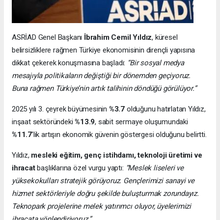
ASRİAD Genel Başkanı
İbrahim Cemil Yıldız
, küresel
belirsizliklere rağmen Türkiye ekonomisinin dirençli yapısına
dikkat çekerek konuşmasına başladı:
“Bir sosyal medya
mesajıyla politikaların değiştiği bir dönemden geçiyoruz.
Buna rağmen Türkiye’nin artık talihinin döndüğü görülüyor.”
2025 yılı 3. çeyrek büyümesinin
%3.7
olduğunu hatırlatan Yıldız,
inşaat sektöründeki
%13.9
, sabit sermaye oluşumundaki
%11.7
’lik artışın ekonomik güvenin göstergesi olduğunu belirtti.
Yıldız,
mesleki eğitim, genç istihdamı, teknoloji üretimi ve
ihracat
başlıklarına özel vurgu yaptı:
“Meslek liseleri ve
yüksekokulları stratejik görüyoruz. Gençlerimizi sanayi ve
hizmet sektörleriyle doğru şekilde buluşturmak zorundayız.
Teknopark projelerine melek yatırımcı oluyor, üyelerimizi
ihracata yönlendiriyoruz.”