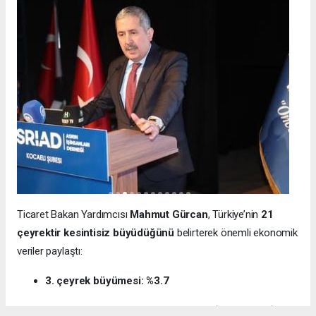
Ticaret Bakan Yardımcısı
Mahmut Gürcan
, Türkiye’nin
21
çeyrektir kesintisiz büyüdüğünü
belirterek önemli ekonomik
veriler paylaştı:
3. çeyrek büyümesi: %3.7
12 aylık ihracat: 270.6 milyar dolar (tarihi rekor)