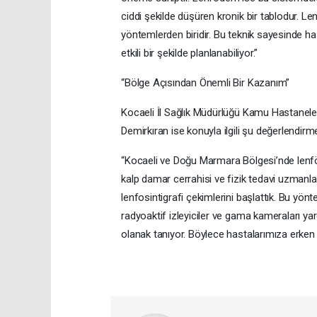
ciddi şekilde düşüren kronik bir tablodur. Le
yöntemlerden biridir. Bu teknik sayesinde h
etkili bir şekilde planlanabiliyor.”
“Bölge Açısından Önemli Bir Kazanım”
Kocaeli İl Sağlık Müdürlüğü Kamu Hastaneler
Demirkıran ise konuyla ilgili şu değerlendir
“Kocaeli ve Doğu Marmara Bölgesi’nde lenföde
kalp damar cerrahisi ve fizik tedavi uzmanla
lenfosintigrafi çekimlerini başlattık. Bu yön
radyoaktif izleyiciler ve gama kameraları y
olanak tanıyor. Böylece hastalarımıza erken 