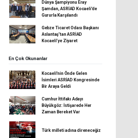
Dünya Şampiyonu Eray
Şamdan, ASRİAD Kocaeli'de
Gururla Karşılandı
Gebze Ticaret Odası Başkanı
Aslantaş’tan ASRİAD
Kocaeli’ye Ziyaret
En Çok Okunanlar
Kocaeli'nin Önde Gelen
İsimleri ASRİAD Kongresinde
Bir Araya Geldi
Cumhur İttifakı Adayı
Büyükgöz: İstişarede Her
Zaman Bereket Var
Türk milleti adına direneceğiz