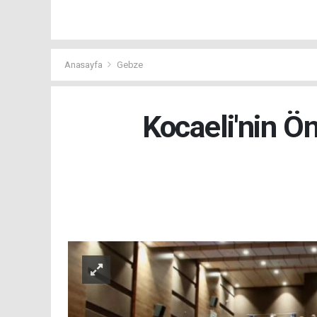
Anasayfa
Gebze
Kocaeli'nin Ö