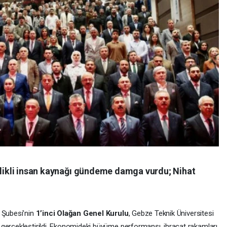
telikli insan kaynağı gündeme damga vurdu; Nihat
i Şubesi’nin
1’inci Olağan Genel Kurulu
, Gebze Teknik Üniversitesi
gerçekleştirildi. Ekonomideki büyüme performansı, ihracat rakamları,