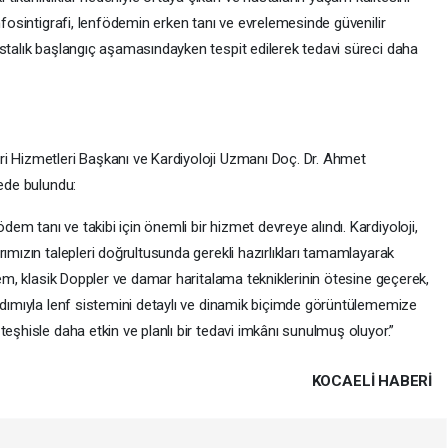
nfosintigrafi, lenfödemin erken tanı ve evrelemesinde güvenilir
astalık başlangıç aşamasındayken tespit edilerek tedavi süreci daha
i Hizmetleri Başkanı ve Kardiyoloji Uzmanı Doç. Dr. Ahmet
mede bulundu:
m tanı ve takibi için önemli bir hizmet devreye alındı. Kardiyoloji,
rımızın talepleri doğrultusunda gerekli hazırlıkları tamamlayarak
tem, klasik Doppler ve damar haritalama tekniklerinin ötesine geçerek,
ardımıyla lenf sistemini detaylı ve dinamik biçimde görüntülememize
teşhisle daha etkin ve planlı bir tedavi imkânı sunulmuş oluyor.”
KOCAELI HABERİ