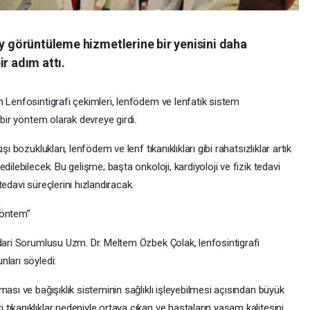
ey görüntüleme hizmetlerine bir yenisini daha
r adım attı.
 Lenfosintigrafi çekimleri, lenfödem ve lenfatik sistem
 bir yöntem olarak devreye girdi.
ı bozuklukları, lenfödem ve lenf tıkanıklıkları gibi rahatsızlıklar artık
dilebilecek. Bu gelişme; başta onkoloji, kardiyoloji ve fizik tedavi
edavi süreçlerini hızlandıracak.
Yöntem”
İdari Sorumlusu Uzm. Dr. Meltem Özbek Çolak, lenfosintigrafi
ları söyledi:
ası ve bağışıklık sisteminin sağlıklı işleyebilmesi açısından büyük
ıkanıklıklar nedeniyle ortaya çıkan ve hastaların yaşam kalitesini