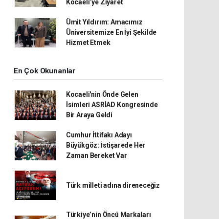
Kocaeli’ye Ziyaret
Ümit Yıldırım: Amacımız
Üniversitemize En İyi Şekilde
Hizmet Etmek
En Çok Okunanlar
Kocaeli'nin Önde Gelen
İsimleri ASRİAD Kongresinde
Bir Araya Geldi
Cumhur İttifakı Adayı
Büyükgöz: İstişarede Her
Zaman Bereket Var
Türk milleti adına direneceğiz
Türkiye’nin Öncü Markaları