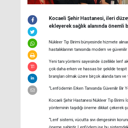
Kocaeli Şehir Hastanesi, ileri düz
ekleyerek sağlık alanında önemli bi
Nükleer Tıp Birimi bünyesinde hizmete alınan
hastalıklarının tanısında modern ve güvenilir
Yeni tanı yöntemi sayesinde özellikle lenf akış
çok daha erken ve hassas bir şekilde tespit e
branşları olmak üzere birçok alanda tanı ve t
“Lenfödemin Erken Tanısında Güvenilir Bir 
Kocaeli Şehir Hastanesi Nükleer Tıp Birimi 
yönteminin taşıdığı öneme dikkat çekerek şun
“Lenf sistemi, vücutta sıvı dengesinin korunm
öneme sahiptir. Lenfödem ise bu sistemdeki t