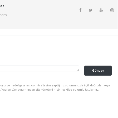
esi
.com
Gönder
uyor ve hedefgazetesi.com.tr sitesine yaptığınız yorumunuzla ilgili doğrudan veya
. Yazılan tüm yorumlardan site yönetimi hiçbir şekilde sorumlu tutulamaz.