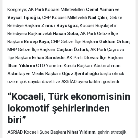
Kongreye; AK Parti Kocaeli Milletvekilleri
Cemil Yaman
ve
Veysal Tipioğlu
, CHP Kocaeli Milletvekili
Nail Çiler
, Gebze
Belediye Başkanı
Zinnur Büyükgöz
, Kocaeli Büyükşehir
Belediyesi Başkanvekili
Hasan Soba
, AK Parti Gebze İlçe
Başkanı
Recep Kaya
, CHP Gebze İlçe Başkanı
Gökhan Orhan
,
MHP Gebze İlçe Başkanı
Coşkun Öztürk
, AK Parti Çayırova
İlçe Başkanı
Erhan Sarıdede
, AK Parti Dilovası İlçe Başkanı
İlhan Yıldırım
GTO Yönetim Kurulu Başkanı Abdurrahman
Aslantaş ve Meclis Başkanı
Oğuz Şerifalioğlu
başta olmak
üzere çok sayıda davetli ve ASRİAD üyesi katılım gösterdi.
“Kocaeli, Türk ekonomisinin
lokomotif şehirlerinden
biri”
ASRİAD Kocaeli Şube Başkanı
Nihat Yıldırım
, şehrin stratejik