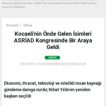
başınıza üstleniyorsunuz. Yazılan tüm yorumlardan site yönetimi hiçbir şekilde
sorumlu tutulamaz.
Anasayfa
Gebze
Kocaeli'nin Önde Gelen İsimleri
ASRİAD Kongresinde Bir Araya
Geldi
GEBZE
06.12.2025 - 21:34, Güncelleme: 06.12.2025 - 22:46
Ekonomi, ihracat, teknoloji ve nitelikli insan kaynağı
gündeme damga vurdu; Nihat Yıldırım yeniden
başkan seçildi