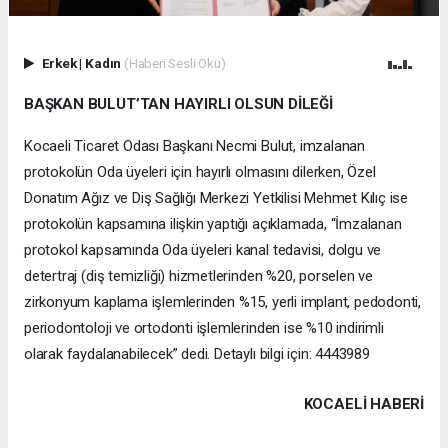
Erkek
|
Kadın
(Haberi Sesli Oku)
BAŞKAN BULUT’TAN HAYIRLI OLSUN DİLEĞİ
Kocaeli Ticaret Odası Başkanı Necmi Bulut, imzalanan
protokolün Oda üyeleri için hayırlı olmasını dilerken, Özel
Donatım Ağız ve Diş Sağlığı Merkezi Yetkilisi Mehmet Kılıç ise
protokolün kapsamına ilişkin yaptığı açıklamada, “İmzalanan
protokol kapsamında Oda üyeleri kanal tedavisi, dolgu ve
detertraj (diş temizliği) hizmetlerinden %20, porselen ve
zirkonyum kaplama işlemlerinden %15, yerli implant, pedodonti,
periodontoloji ve ortodonti işlemlerinden ise %10 indirimli
olarak faydalanabilecek” dedi. Detaylı bilgi için: 4443989
KOCAELI HABERİ