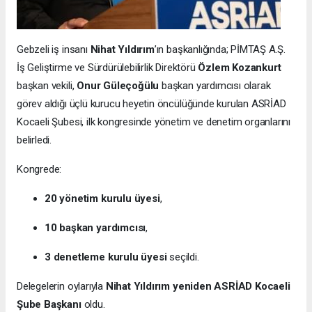
Gebzeli iş insanı
Nihat Yıldırım
’ın başkanlığında; PİMTAŞ A.Ş.
İş Geliştirme ve Sürdürülebilirlik Direktörü
Özlem Kozankurt
başkan vekili,
Onur Güleçoğülu
başkan yardımcısı olarak
görev aldığı üçlü kurucu heyetin öncülüğünde kurulan ASRİAD
Kocaeli Şubesi, ilk kongresinde yönetim ve denetim organlarını
belirledi.
Kongrede:
20 yönetim kurulu üyesi
,
10 başkan yardımcısı
,
3 denetleme kurulu üyesi
seçildi.
Delegelerin oylarıyla
Nihat Yıldırım yeniden ASRİAD Kocaeli
Şube Başkanı
oldu.