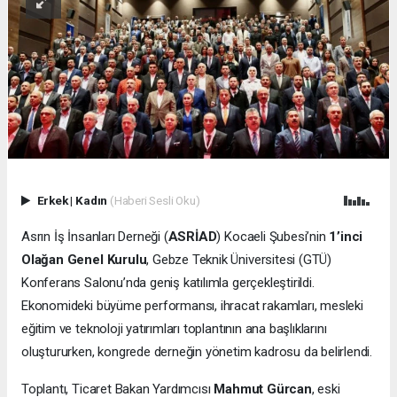
Erkek
|
Kadın
(Haberi Sesli Oku)
Asrın İş İnsanları Derneği (
ASRİAD
) Kocaeli Şubesi’nin
1’inci
Olağan Genel Kurulu
, Gebze Teknik Üniversitesi (GTÜ)
Konferans Salonu’nda geniş katılımla gerçekleştirildi.
Ekonomideki büyüme performansı, ihracat rakamları, mesleki
eğitim ve teknoloji yatırımları toplantının ana başlıklarını
oluştururken, kongrede derneğin yönetim kadrosu da belirlendi.
Toplantı, Ticaret Bakan Yardımcısı
Mahmut Gürcan
, eski