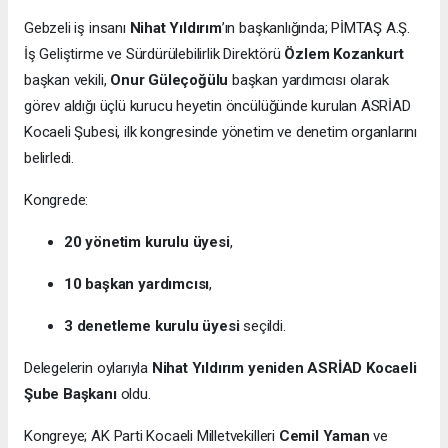
Gebzeli iş insanı
Nihat Yıldırım
’ın başkanlığında; PİMTAŞ A.Ş.
İş Geliştirme ve Sürdürülebilirlik Direktörü
Özlem Kozankurt
başkan vekili,
Onur Güleçoğülu
başkan yardımcısı olarak
görev aldığı üçlü kurucu heyetin öncülüğünde kurulan ASRİAD
Kocaeli Şubesi, ilk kongresinde yönetim ve denetim organlarını
belirledi.
Kongrede:
20 yönetim kurulu üyesi
,
10 başkan yardımcısı
,
3 denetleme kurulu üyesi
seçildi.
Delegelerin oylarıyla
Nihat Yıldırım yeniden ASRİAD Kocaeli
Şube Başkanı
oldu.
Kongreye; AK Parti Kocaeli Milletvekilleri
Cemil Yaman
ve