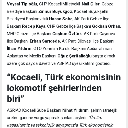
Veysal Tipioğlu
, CHP Kocaeli Milletvekili
Nail Çiler
, Gebze
Belediye Başkanı
Zinnur Büyükgöz
, Kocaeli Büyükşehir
Belediyesi Başkanvekili
Hasan Soba
, AK Parti Gebze İlçe
Başkanı
Recep Kaya
, CHP Gebze İlçe Başkanı
Gökhan Orhan
,
MHP Gebze İlçe Başkanı
Coşkun Öztürk
, AK Parti Çayırova
İlçe Başkanı
Erhan Sarıdede
, AK Parti Dilovası İlçe Başkanı
İlhan Yıldırım
GTO Yönetim Kurulu Başkanı Abdurrahman
Aslantaş ve Meclis Başkanı
Oğuz Şerifalioğlu
başta olmak
üzere çok sayıda davetli ve ASRİAD üyesi katılım gösterdi.
“Kocaeli, Türk ekonomisinin
lokomotif şehirlerinden
biri”
ASRİAD Kocaeli Şube Başkanı
Nihat Yıldırım
, şehrin stratejik
üretim gücüne vurgu yaparak şunları söyledi:
“Üretim
kapasitemiz ve teknolojik altyapımızla Türk ekonomisinin