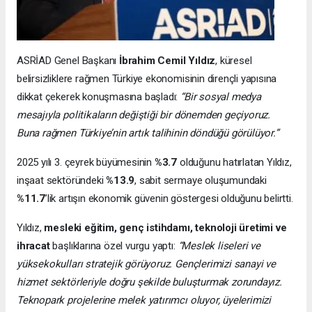
ASRİAD Genel Başkanı
İbrahim Cemil Yıldız
, küresel
belirsizliklere rağmen Türkiye ekonomisinin dirençli yapısına
dikkat çekerek konuşmasına başladı:
“Bir sosyal medya
mesajıyla politikaların değiştiği bir dönemden geçiyoruz.
Buna rağmen Türkiye’nin artık talihinin döndüğü görülüyor.”
2025 yılı 3. çeyrek büyümesinin
%3.7
olduğunu hatırlatan Yıldız,
inşaat sektöründeki
%13.9
, sabit sermaye oluşumundaki
%11.7
’lik artışın ekonomik güvenin göstergesi olduğunu belirtti.
Yıldız,
mesleki eğitim, genç istihdamı, teknoloji üretimi ve
ihracat
başlıklarına özel vurgu yaptı:
“Meslek liseleri ve
yüksekokulları stratejik görüyoruz. Gençlerimizi sanayi ve
hizmet sektörleriyle doğru şekilde buluşturmak zorundayız.
Teknopark projelerine melek yatırımcı oluyor, üyelerimizi