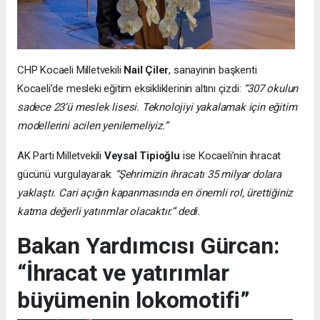
CHP Kocaeli Milletvekili
Nail Çiler
, sanayinin başkenti
Kocaeli’de mesleki eğitim eksikliklerinin altını çizdi:
“307 okulun
sadece 23’ü meslek lisesi. Teknolojiyi yakalamak için eğitim
modellerini acilen yenilemeliyiz.”
AK Parti Milletvekili
Veysal Tipioğlu
ise Kocaeli’nin ihracat
gücünü vurgulayarak:
“Şehrimizin ihracatı 35 milyar dolara
yaklaştı. Cari açığın kapanmasında en önemli rol, ürettiğiniz
katma değerli yatırımlar olacaktır.” dedi.
Bakan Yardımcısı Gürcan:
“İhracat ve yatırımlar
büyümenin lokomotifi”