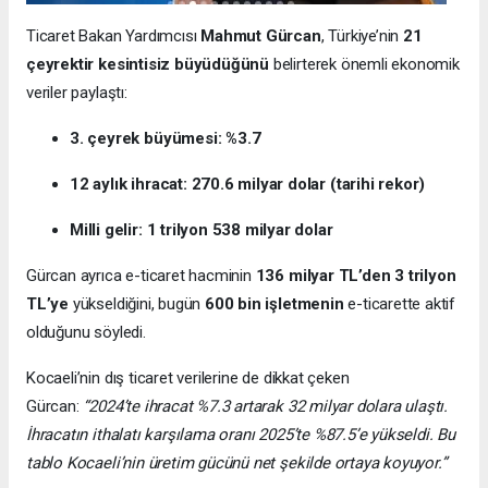
Ticaret Bakan Yardımcısı
Mahmut Gürcan
, Türkiye’nin
21
çeyrektir kesintisiz büyüdüğünü
belirterek önemli ekonomik
veriler paylaştı:
3. çeyrek büyümesi: %3.7
12 aylık ihracat: 270.6 milyar dolar (tarihi rekor)
Milli gelir: 1 trilyon 538 milyar dolar
Gürcan ayrıca e-ticaret hacminin
136 milyar TL’den 3 trilyon
TL’ye
yükseldiğini, bugün
600 bin işletmenin
e-ticarette aktif
olduğunu söyledi.
Kocaeli’nin dış ticaret verilerine de dikkat çeken
Gürcan:
“2024’te ihracat %7.3 artarak 32 milyar dolara ulaştı.
İhracatın ithalatı karşılama oranı 2025’te %87.5’e yükseldi. Bu
tablo Kocaeli’nin üretim gücünü net şekilde ortaya koyuyor.”