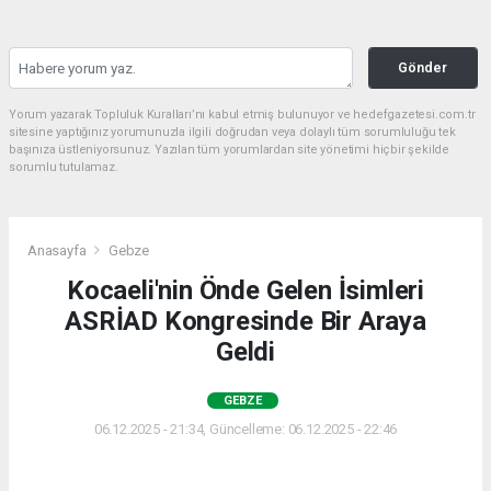
Gönder
Yorum yazarak Topluluk Kuralları’nı kabul etmiş bulunuyor ve hedefgazetesi.com.tr
sitesine yaptığınız yorumunuzla ilgili doğrudan veya dolaylı tüm sorumluluğu tek
başınıza üstleniyorsunuz. Yazılan tüm yorumlardan site yönetimi hiçbir şekilde
sorumlu tutulamaz.
Anasayfa
Gebze
Kocaeli'nin Önde Gelen İsimleri
ASRİAD Kongresinde Bir Araya
Geldi
GEBZE
06.12.2025 - 21:34, Güncelleme: 06.12.2025 - 22:46