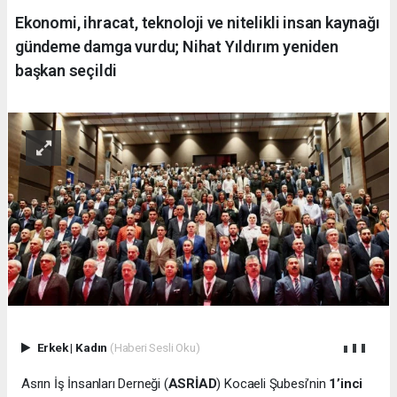
Ekonomi, ihracat, teknoloji ve nitelikli insan kaynağı
gündeme damga vurdu; Nihat Yıldırım yeniden
başkan seçildi
Erkek
|
Kadın
(Haberi Sesli Oku)
Asrın İş İnsanları Derneği (
ASRİAD
) Kocaeli Şubesi’nin
1’inci