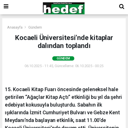
Anasayfa
Gündem
Kocaeli Üniversitesi’nde kitaplar
dalından toplandı
GÜNDEM
06.10.2025 - 11:45, Güncelleme: 06.10.2025 - 00:25
15. Kocaeli Kitap Fuarı öncesinde geleneksel hale
getirilen “Ağaçlar Kitap Açtı” etkinliği bu yıl da şehri
edebiyat kokusuyla buluşturdu. Sabahın ilk
ışıklarında İzmit Cumhuriyet Bulvarı ve Gebze Kent
Meydanı’nda başlayan etkinlik, saat 11.00’de
Kocaeli Üniversitesi’nde devam etti. Üniversitenin