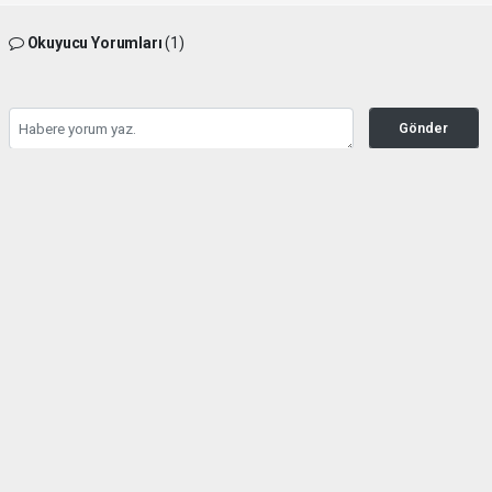
Okuyucu Yorumları
(1)
Gönder
Yorum yazarak Topluluk Kuralları’nı kabul etmiş bulunuyor ve hedefgazetesi.com.tr
sitesine yaptığınız yorumunuzla ilgili doğrudan veya dolaylı tüm sorumluluğu tek
başınıza üstleniyorsunuz. Yazılan tüm yorumlardan site yönetimi hiçbir şekilde
sorumlu tutulamaz.
Mtht Tipioglu
(07.07.2026 09:22 - #73074)
Kayserili Ahmet Furkan Erkek , Fethi Okur, Nazmi Ünalmış, Muhammed
Ali Temel, Nevzat Bahçecioğlu, Alp Çelik, Çağdaş Alan, Sami Soyışık,
Fazlı Çetinsaya, Murat Kaan, Fatih Demirel ve niceleri
Yorumu Yanıtla