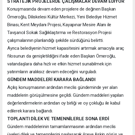
STRATEJİK PROJELERDE ÇALIŞMALAR DEVAM EDİYOR
Konuşmasında devam eden projelere de değinen Başkan
Ömeroğlu, Diliskelesi Kültür Merkezi, Yeni Belediye Hizmet
Binası, Kent Meydanı Projesi, Kayapınar Mesire Alanı ile
Tavşancıl Sokak Sağlıklaştırma ve Restorasyon Projesi
çalışmalarının planlandığı şekilde sürdüğünü belirtti.
Ayrıca belediyenin hizmet kapasitesini artırmak amacıyla araç
filosunun da genişletildiğini ifade eden Başkan Ömeroğlu,
vatandaşlara daha hızlı ve etkin hizmet sunabilmek için
yatırımların aralıksız devam edeceğini vurguladı.
GÜNDEM MADDELERİ KARARA BAĞLANDI
Açılış konuşmasının ardından meclis gündeminde yer alan
maddelerin görüşülmesine geçildi. Gündem maddeleri yapılan
değerlendirmelerin ardından oy birliği ve oy çokluğu ile kabul
edilerek karara bağlandı.
TOPLANTI DİLEK VE TEMENNİLERLE SONA ERDİ
Gündem maddelerinin tamamlanmasının ardından meclis
üyeleri dilek ve temennilerini paylaşarak ilçeye ilişkin görüş ve