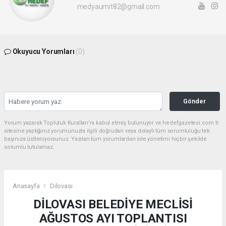
medyaumit82@gmail.com
Okuyucu Yorumları
(0)
Gönder
Yorum yazarak Topluluk Kuralları’nı kabul etmiş bulunuyor ve hedefgazetesi.com.tr
sitesine yaptığınız yorumunuzla ilgili doğrudan veya dolaylı tüm sorumluluğu tek
başınıza üstleniyorsunuz. Yazılan tüm yorumlardan site yönetimi hiçbir şekilde
sorumlu tutulamaz.
Anasayfa
Dilovası
DİLOVASI BELEDİYE MECLİSİ
AĞUSTOS AYI TOPLANTISI