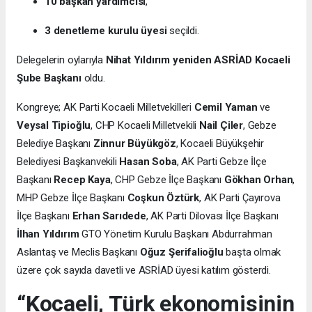
10 başkan yardımcısı
,
3 denetleme kurulu üyesi
seçildi.
Delegelerin oylarıyla
Nihat Yıldırım yeniden ASRİAD Kocaeli
Şube Başkanı
oldu.
Kongreye; AK Parti Kocaeli Milletvekilleri
Cemil Yaman
ve
Veysal Tipioğlu
, CHP Kocaeli Milletvekili
Nail Çiler
, Gebze
Belediye Başkanı
Zinnur Büyükgöz
, Kocaeli Büyükşehir
Belediyesi Başkanvekili
Hasan Soba
, AK Parti Gebze İlçe
Başkanı
Recep Kaya
, CHP Gebze İlçe Başkanı
Gökhan Orhan
,
MHP Gebze İlçe Başkanı
Coşkun Öztürk
, AK Parti Çayırova
İlçe Başkanı
Erhan Sarıdede
, AK Parti Dilovası İlçe Başkanı
İlhan Yıldırım
GTO Yönetim Kurulu Başkanı Abdurrahman
Aslantaş ve Meclis Başkanı
Oğuz Şerifalioğlu
başta olmak
üzere çok sayıda davetli ve ASRİAD üyesi katılım gösterdi.
“Kocaeli, Türk ekonomisinin