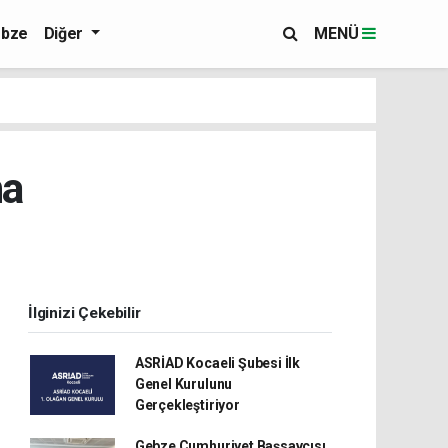
bze
Diğer
MENÜ
ma
İlginizi Çekebilir
ASRİAD Kocaeli Şubesi İlk
Genel Kurulunu
Gerçekleştiriyor
Gebze Cumhuriyet Başsavcısı