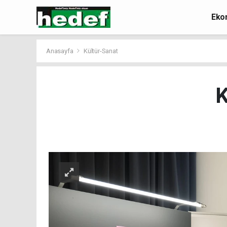
Eko
Anasayfa
Kültür-Sanat
K