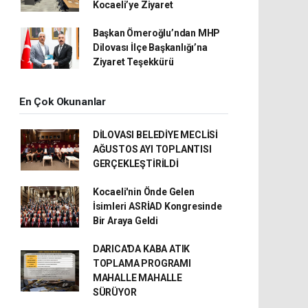
Kocaeli’ye Ziyaret
Başkan Ömeroğlu’ndan MHP
Dilovası İlçe Başkanlığı’na
Ziyaret Teşekkürü
En Çok Okunanlar
DİLOVASI BELEDİYE MECLİSİ
AĞUSTOS AYI TOPLANTISI
GERÇEKLEŞTİRİLDİ
Kocaeli'nin Önde Gelen
İsimleri ASRİAD Kongresinde
Bir Araya Geldi
DARICA'DA KABA ATIK
TOPLAMA PROGRAMI
MAHALLE MAHALLE
SÜRÜYOR