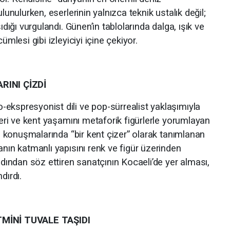
lunulurken, eserlerinin yalnızca teknik ustalık değil;
ıdığı vurgulandı. Günen’in tablolarında dalga, ışık ve
ümlesi gibi izleyiciyi içine çekiyor.
RINI ÇİZDİ
ekspresyonist dili ve pop-sürrealist yaklaşımıyla
rleri ve kent yaşamını metaforik figürlerle yorumlayan
ış konuşmalarında “bir kent çizer” olarak tanımlanan
anın katmanlı yapısını renk ve figür üzerinden
 adından söz ettiren sanatçının Kocaeli’de yer alması,
dırdı.
MİNİ TUVALE TAŞIDI