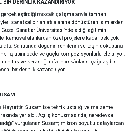
BİR DERİNLİK KAZANDIRIYOR
gerçekleştirdiği mozaik çalışmalarıyla tanınan
eri sanatsal bir anlatı alanına dönüştüren isimlerden
 Güzel Sanatlar Üniversitesi’nde aldığı eğitimin
e, kamusal alanlardan özel projelere kadar pek çok
ttı. Sanatında doğanın renklerini ve taşın dokusunu
k ilişkisini sade ve güçlü kompozisyonlarla ele alıyor.
ri de taş ve seramiğin ifade imkânlarını çağdaş bir
al bir derinlik kazandırıyor.
SUSAM
sı Hayrettin Susam ise teknik ustalığı ve malzeme
arasında yer aldı. Açılış konuşmasında, neredeyse
adığı” vurgulanan Susam; mikron boyutlu detaylardan
ğiyle sergiye farklı bir disiplin kazandırdı.