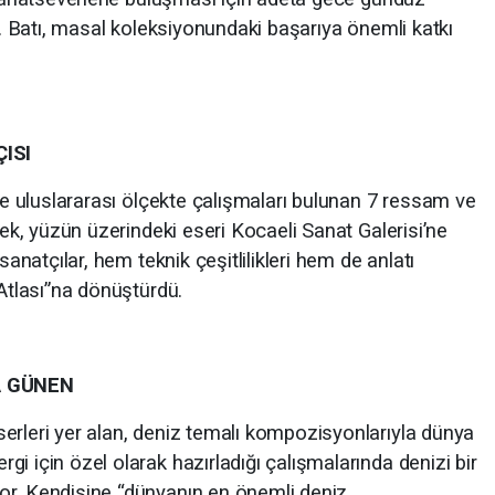
Dr. Batı, masal koleksiyonundaki başarıya önemli katkı
ISI
 ve uluslararası ölçekte çalışmaları bulunan 7 ressam ve
rek, yüzün üzerindeki eseri Kocaeli Sanat Galerisi’ne
sanatçılar, hem teknik çeşitlilikleri hem de anlatı
 Atlası”na dönüştürdü.
A GÜNEN
erleri yer alan, deniz temalı kompozisyonlarıyla dünya
i için özel olarak hazırladığı çalışmalarında denizi bir
or. Kendisine “dünyanın en önemli deniz