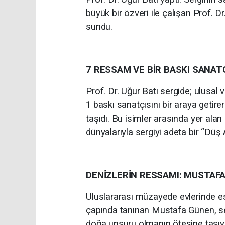
büyük bir özveri ile çalışan Prof. 
sundu.
7 RESSAM VE BİR BASKI SANATÇ
Prof. Dr. Uğur Batı sergide; ulusal
1 baskı sanatçısını bir araya getire
taşıdı. Bu isimler arasında yer alan 
dünyalarıyla sergiyi adeta bir “Düş
DENİZLERİN RESSAMI: MUSTAF
Uluslararası müzayede evlerinde es
çapında tanınan Mustafa Günen, serg
doğa unsuru olmanın ötesine taşıy