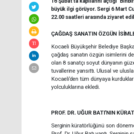
16 Şubat’ta kapılarını açtığı “Binb
büyük ilgi görüyor. Sergi 6 Mart 
22.00 saatleri arasında ziyaret edi
ÇAĞDAŞ SANATIN ÖZGÜN İSİML
Kocaeli Büyükşehir Belediye Başkanı
çağdaş sanatın özgün isimlerini de 
olan 8 sanatçı soyut dünyanın güzel
tuvallerine yansıttı. Ulusal ve ulu
Kocaeli’den tüm dünyaya kurduklar
yolculuklarına ekledi.
PROF. DR. UĞUR BATI’NIN KÜR
Serginin küratörlüğünü son dönemd
Prof. Dr. Uğur Batı yaptı. Serginin