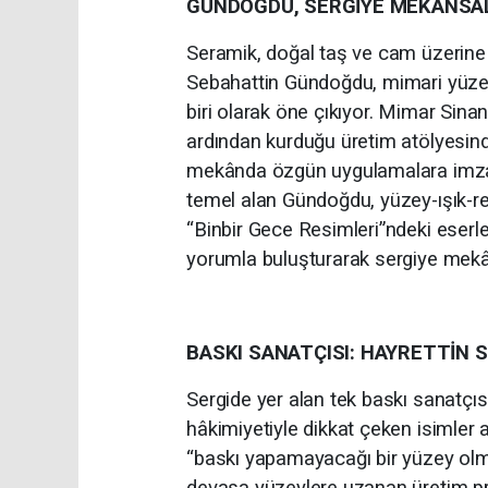
GÜNDOĞDU, SERGİYE MEKÂNSAL 
Seramik, doğal taş ve cam üzerine 
Sebahattin Gündoğdu, mimari yüzeyl
biri olarak öne çıkıyor. Mimar Sinan
ardından kurduğu üretim atölyesind
mekânda özgün uygulamalara imza a
temel alan Gündoğdu, yüzey-ışık-ren
“Binbir Gece Resimleri”ndeki eserle
yorumla buluşturarak sergiye mekâns
BASKI SANATÇISI: HAYRETTİN 
Sergide yer alan tek baskı sanatçı
hâkimiyetiyle dikkat çeken isimler 
“baskı yapamayacağı bir yüzey olm
devasa yüzeylere uzanan üretim prati