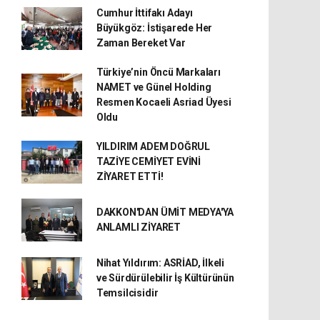
Cumhur İttifakı Adayı
Büyükgöz: İstişarede Her
Zaman Bereket Var
Türkiye’nin Öncü Markaları
NAMET ve Günel Holding
Resmen Kocaeli Asriad Üyesi
Oldu
YILDIRIM ADEM DOĞRUL
TAZİYE CEMİYET EVİNİ
ZİYARET ETTİ!
DAKKON'DAN ÜMİT MEDYA'YA
ANLAMLI ZİYARET
Nihat Yıldırım: ASRİAD, İlkeli
ve Sürdürülebilir İş Kültürünün
Temsilcisidir