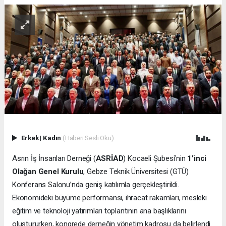
Erkek
|
Kadın
(Haberi Sesli Oku)
Asrın İş İnsanları Derneği (
ASRİAD
) Kocaeli Şubesi’nin
1’inci
Olağan Genel Kurulu
, Gebze Teknik Üniversitesi (GTÜ)
Konferans Salonu’nda geniş katılımla gerçekleştirildi.
Ekonomideki büyüme performansı, ihracat rakamları, mesleki
eğitim ve teknoloji yatırımları toplantının ana başlıklarını
oluştururken, kongrede derneğin yönetim kadrosu da belirlendi.