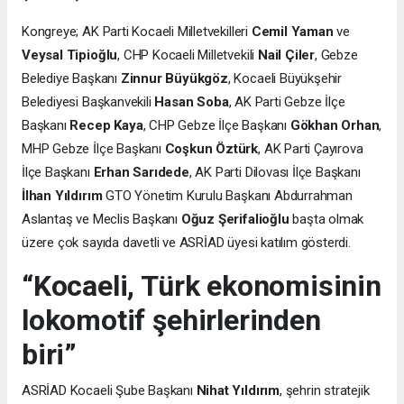
Kongreye; AK Parti Kocaeli Milletvekilleri
Cemil Yaman
ve
Veysal Tipioğlu
, CHP Kocaeli Milletvekili
Nail Çiler
, Gebze
Belediye Başkanı
Zinnur Büyükgöz
, Kocaeli Büyükşehir
Belediyesi Başkanvekili
Hasan Soba
, AK Parti Gebze İlçe
Başkanı
Recep Kaya
, CHP Gebze İlçe Başkanı
Gökhan Orhan
,
MHP Gebze İlçe Başkanı
Coşkun Öztürk
, AK Parti Çayırova
İlçe Başkanı
Erhan Sarıdede
, AK Parti Dilovası İlçe Başkanı
İlhan Yıldırım
GTO Yönetim Kurulu Başkanı Abdurrahman
Aslantaş ve Meclis Başkanı
Oğuz Şerifalioğlu
başta olmak
üzere çok sayıda davetli ve ASRİAD üyesi katılım gösterdi.
“Kocaeli, Türk ekonomisinin
lokomotif şehirlerinden
biri”
ASRİAD Kocaeli Şube Başkanı
Nihat Yıldırım
, şehrin stratejik