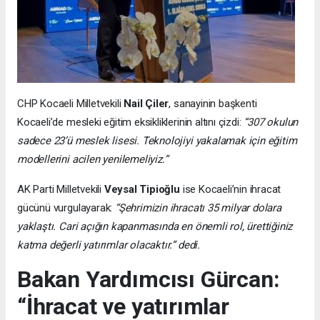
CHP Kocaeli Milletvekili
Nail Çiler
, sanayinin başkenti
Kocaeli’de mesleki eğitim eksikliklerinin altını çizdi:
“307 okulun
sadece 23’ü meslek lisesi. Teknolojiyi yakalamak için eğitim
modellerini acilen yenilemeliyiz.”
AK Parti Milletvekili
Veysal Tipioğlu
ise Kocaeli’nin ihracat
gücünü vurgulayarak:
“Şehrimizin ihracatı 35 milyar dolara
yaklaştı. Cari açığın kapanmasında en önemli rol, ürettiğiniz
katma değerli yatırımlar olacaktır.” dedi.
Bakan Yardımcısı Gürcan:
“İhracat ve yatırımlar