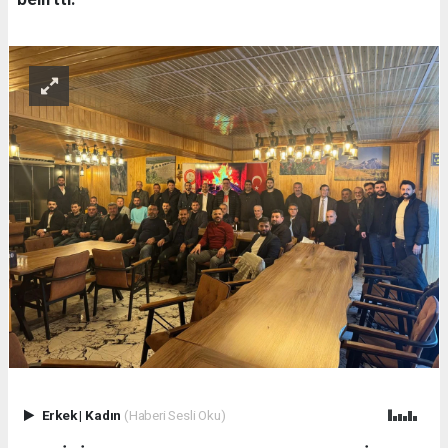
Erkek
|
Kadın
(Haberi Sesli Oku)