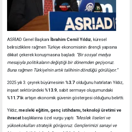
ASRİAD Genel Başkanı
İbrahim Cemil Yıldız
, küresel
belirsizliklere rağmen Türkiye ekonomisinin dirençli yapısına
dikkat çekerek konuşmasına başladı:
“Bir sosyal medya
mesajıyla politikaların değiştiği bir dönemden geçiyoruz.
Buna rağmen Türkiye’nin artık talihinin döndüğü görülüyor.”
2025 yılı 3. çeyrek büyümesinin
%3.7
olduğunu hatırlatan Yıldız,
inşaat sektöründeki
%13.9
, sabit sermaye oluşumundaki
%11.7
’lik artışın ekonomik güvenin göstergesi olduğunu belirtti.
Yıldız,
mesleki eğitim, genç istihdamı, teknoloji üretimi ve
ihracat
başlıklarına özel vurgu yaptı:
“Meslek liseleri ve
yüksekokulları stratejik görüyoruz. Gençlerimizi sanayi ve