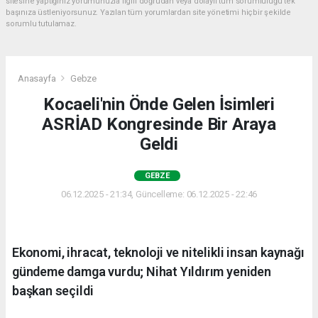
sitesine yaptığınız yorumunuzla ilgili doğrudan veya dolaylı tüm sorumluluğu tek
başınıza üstleniyorsunuz. Yazılan tüm yorumlardan site yönetimi hiçbir şekilde
sorumlu tutulamaz.
Anasayfa
Gebze
Kocaeli'nin Önde Gelen İsimleri
ASRİAD Kongresinde Bir Araya
Geldi
GEBZE
06.12.2025 - 21:34, Güncelleme: 06.12.2025 - 22:46
Ekonomi, ihracat, teknoloji ve nitelikli insan kaynağı
gündeme damga vurdu; Nihat Yıldırım yeniden
başkan seçildi