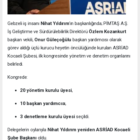
Gebzeli iş insanı
Nihat Yıldırım
’ın başkanlığında; PİMTAŞ A.Ş.
İş Geliştirme ve Sürdürülebilirlik Direktörü
Özlem Kozankurt
başkan vekili,
Onur Güleçoğülu
başkan yardımcısı olarak
görev aldığı üçlü kurucu heyetin öncülüğünde kurulan ASRİAD
Kocaeli Şubesi, ilk kongresinde yönetim ve denetim organlarını
belirledi.
Kongrede:
20 yönetim kurulu üyesi
,
10 başkan yardımcısı
,
3 denetleme kurulu üyesi
seçildi.
Delegelerin oylarıyla
Nihat Yıldırım yeniden ASRİAD Kocaeli
Şube Başkanı
oldu.