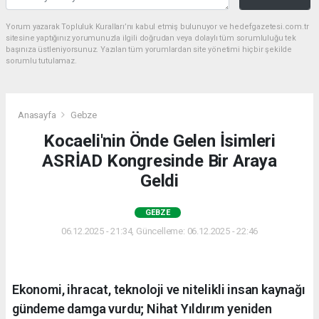
Yorum yazarak Topluluk Kuralları’nı kabul etmiş bulunuyor ve hedefgazetesi.com.tr
sitesine yaptığınız yorumunuzla ilgili doğrudan veya dolaylı tüm sorumluluğu tek
başınıza üstleniyorsunuz. Yazılan tüm yorumlardan site yönetimi hiçbir şekilde
sorumlu tutulamaz.
Anasayfa
Gebze
Kocaeli'nin Önde Gelen İsimleri
ASRİAD Kongresinde Bir Araya
Geldi
GEBZE
06.12.2025 - 21:34, Güncelleme: 06.12.2025 - 22:46
Ekonomi, ihracat, teknoloji ve nitelikli insan kaynağı
gündeme damga vurdu; Nihat Yıldırım yeniden