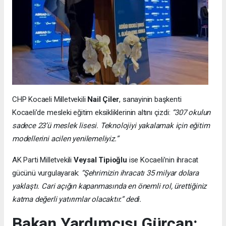
CHP Kocaeli Milletvekili
Nail Çiler
, sanayinin başkenti
Kocaeli’de mesleki eğitim eksikliklerinin altını çizdi:
“307 okulun
sadece 23’ü meslek lisesi. Teknolojiyi yakalamak için eğitim
modellerini acilen yenilemeliyiz.”
AK Parti Milletvekili
Veysal Tipioğlu
ise Kocaeli’nin ihracat
gücünü vurgulayarak:
“Şehrimizin ihracatı 35 milyar dolara
yaklaştı. Cari açığın kapanmasında en önemli rol, ürettiğiniz
katma değerli yatırımlar olacaktır.” dedi.
Bakan Yardımcısı Gürcan: