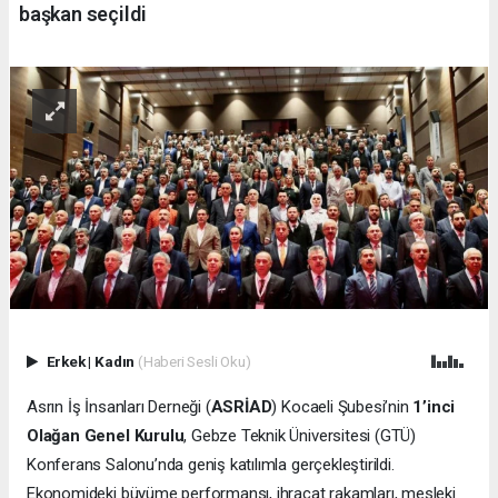
başkan seçildi
Erkek
|
Kadın
(Haberi Sesli Oku)
Asrın İş İnsanları Derneği (
ASRİAD
) Kocaeli Şubesi’nin
1’inci
Olağan Genel Kurulu
, Gebze Teknik Üniversitesi (GTÜ)
Konferans Salonu’nda geniş katılımla gerçekleştirildi.
Ekonomideki büyüme performansı, ihracat rakamları, mesleki