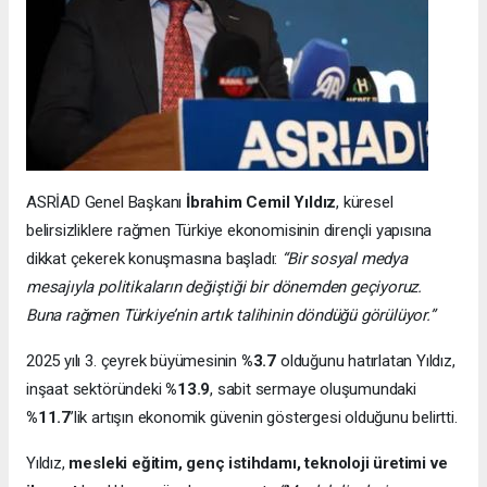
ASRİAD Genel Başkanı
İbrahim Cemil Yıldız
, küresel
belirsizliklere rağmen Türkiye ekonomisinin dirençli yapısına
dikkat çekerek konuşmasına başladı:
“Bir sosyal medya
mesajıyla politikaların değiştiği bir dönemden geçiyoruz.
Buna rağmen Türkiye’nin artık talihinin döndüğü görülüyor.”
2025 yılı 3. çeyrek büyümesinin
%3.7
olduğunu hatırlatan Yıldız,
inşaat sektöründeki
%13.9
, sabit sermaye oluşumundaki
%11.7
’lik artışın ekonomik güvenin göstergesi olduğunu belirtti.
Yıldız,
mesleki eğitim, genç istihdamı, teknoloji üretimi ve