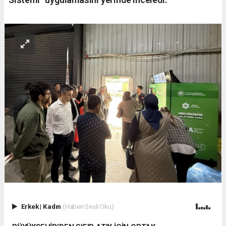
Erkek
|
Kadın
(Haberi Sesli Oku)