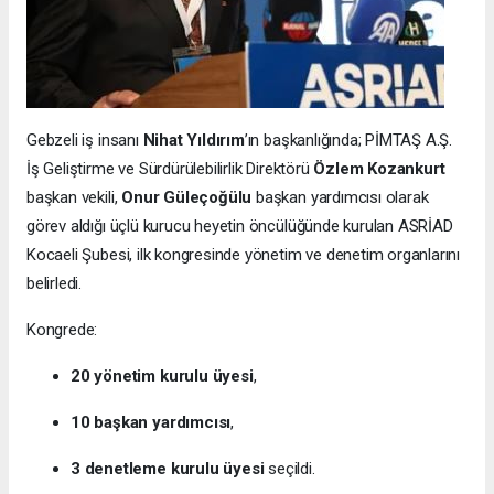
Gebzeli iş insanı
Nihat Yıldırım
’ın başkanlığında; PİMTAŞ A.Ş.
İş Geliştirme ve Sürdürülebilirlik Direktörü
Özlem Kozankurt
başkan vekili,
Onur Güleçoğülu
başkan yardımcısı olarak
görev aldığı üçlü kurucu heyetin öncülüğünde kurulan ASRİAD
Kocaeli Şubesi, ilk kongresinde yönetim ve denetim organlarını
belirledi.
Kongrede:
20 yönetim kurulu üyesi
,
10 başkan yardımcısı
,
3 denetleme kurulu üyesi
seçildi.