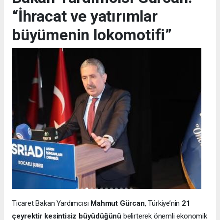
“İhracat ve yatırımlar
büyümenin lokomotifi”
Ticaret Bakan Yardımcısı
Mahmut Gürcan
, Türkiye’nin
21
çeyrektir kesintisiz büyüdüğünü
belirterek önemli ekonomik