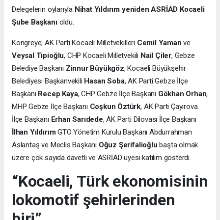
Delegelerin oylarıyla
Nihat Yıldırım yeniden ASRİAD Kocaeli
Şube Başkanı
oldu.
Kongreye; AK Parti Kocaeli Milletvekilleri
Cemil Yaman
ve
Veysal Tipioğlu
, CHP Kocaeli Milletvekili
Nail Çiler
, Gebze
Belediye Başkanı
Zinnur Büyükgöz
, Kocaeli Büyükşehir
Belediyesi Başkanvekili
Hasan Soba
, AK Parti Gebze İlçe
Başkanı
Recep Kaya
, CHP Gebze İlçe Başkanı
Gökhan Orhan
,
MHP Gebze İlçe Başkanı
Coşkun Öztürk
, AK Parti Çayırova
İlçe Başkanı
Erhan Sarıdede
, AK Parti Dilovası İlçe Başkanı
İlhan Yıldırım
GTO Yönetim Kurulu Başkanı Abdurrahman
Aslantaş ve Meclis Başkanı
Oğuz Şerifalioğlu
başta olmak
üzere çok sayıda davetli ve ASRİAD üyesi katılım gösterdi.
“Kocaeli, Türk ekonomisinin
lokomotif şehirlerinden
biri”