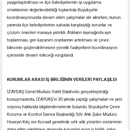
yaygınlaştırılması ve ilçe belediyelerinin iyi uygulama
örneklerinin değerlendirildiği toplantıda Büyükşehir
koordinasyonunda devam eden çalışmalar ele alınırken, bunun
yanında ilçe belediyelerinin sahada karşılaştığı sorunlar ve
çözüm önerileri masaya yatırıldı. Atıkların kaynağında ayrı
toplanması, geri kazanım oranlarının artırılması ve çevre
bilincinin güçlendirilmesine yönelik faaliyetlerin koordinasyon
içerisinde devam edeceği vurgulandı.
KURUMLAR ARASI İŞ BİRLİĞİNİN VERİLERİ PAYLAŞILDI
İZAYDAŞ Genel Müdürü Vahit Balahorlu gerçekleştirdiği
konuşmasında, İZAYDAŞ’ın 30.yılında yaptığı çalışmaları ve yeni
vizyonu hakkında bilgilendirmelerde bulundu. Büyükşehir Çevre
Koruma ve Kontrol Dairesi Başkanlığı Sıfır Atık Şube Müdürü
Hüseyin Kılıç ise Kocaeli genelinde sıfır atık yönetim sisteminin
daha etkin işletilmesi amacıyla kurumlar arası iş birliği, saha