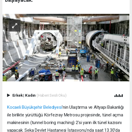
Erkek
|
Kadın
(Haberi Sesli Oku)
Kocaeli Büyükşehir Belediyesi
'nin Ulaştırma ve Altyapı Bakanlığı
ile birlikte yürüttüğü Körfezray Metrosu projesinde, tünel açma
makinesinin (tunnel boring maching) 2'si yarın ilk tünel kazısını
yapacak. Seka Devlet Hastanesi İstasyonu'nda saat 13.30'da