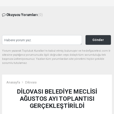
Okuyucu Yorumları
(0)
Gönder
Yorum yazarak Topluluk Kuralları’nı kabul etmiş bulunuyor ve hedefgazetesi.com.tr
sitesine yaptığınız yorumunuzla ilgili doğrudan veya dolaylı tüm sorumluluğu tek
başınıza üstleniyorsunuz. Yazılan tüm yorumlardan site yönetimi hiçbir şekilde
sorumlu tutulamaz.
Anasayfa
Dilovası
DİLOVASI BELEDİYE MECLİSİ
AĞUSTOS AYI TOPLANTISI
GERÇEKLEŞTİRİLDİ