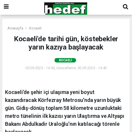
Anasayfa
Kocaeli
Kocaeli'de tarihi gün, köstebekler
yarın kazıya başlayacak
KOCAELI
05.09.2025 - 14:40, Güncelleme: 05.09.2025 - 14:40
Kocaeli’de şehir içi ulaşıma yeni boyut
kazandıracak Körfezray Metrosu'nda yarın büyük
gün. Gidiş-dönüş toplam 58 kilometre uzunluktaki
metro tünelinin ilk kazısı yarın Ulaştırma ve Altyapı
Bakanı Abdulkadir Uraloğlu’nın katılacağı törenle
başlayacak.