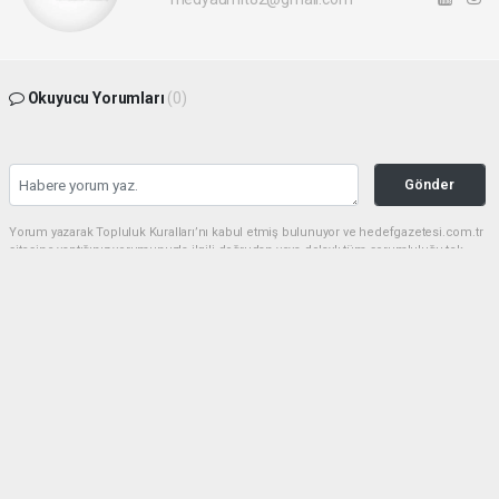
Okuyucu Yorumları
(0)
Gönder
Yorum yazarak Topluluk Kuralları’nı kabul etmiş bulunuyor ve hedefgazetesi.com.tr
sitesine yaptığınız yorumunuzla ilgili doğrudan veya dolaylı tüm sorumluluğu tek
başınıza üstleniyorsunuz. Yazılan tüm yorumlardan site yönetimi hiçbir şekilde
sorumlu tutulamaz.
haber paketi
haber scripti
haber yazılımı
Tüm hakları saklı tutulmaktadır.Copyright 2026©
Haber Yazılımı:
Web Aksiyon ®