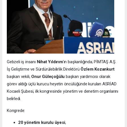
Gebzeli iş insanı
Nihat Yıldırım
’ın başkanlığında; PİMTAŞ A.Ş.
İş Geliştirme ve Sürdürülebilirlik Direktörü
Özlem Kozankurt
başkan vekili,
Onur Güleçoğülu
başkan yardımcısı olarak
görev aldığı üçlü kurucu heyetin öncülüğünde kurulan ASRİAD
Kocaeli Şubesi, ilk kongresinde yönetim ve denetim organlarını
belirledi.
Kongrede:
20 yönetim kurulu üyesi
,