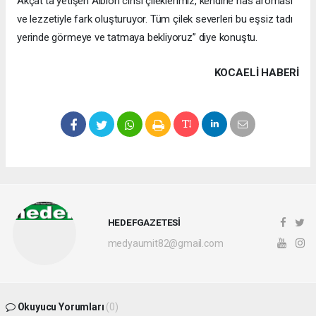
Akçat'ta yetişen Albion cinsi çileklerimiz, kendine has aroması
ve lezzetiyle fark oluşturuyor. Tüm çilek severleri bu eşsiz tadı
yerinde görmeye ve tatmaya bekliyoruz” diye konuştu.
KOCAELI HABERİ
HEDEFGAZETESİ
medyaumit82@gmail.com
Okuyucu Yorumları
(0)