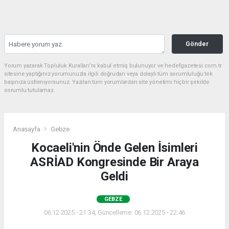
Gönder
Yorum yazarak Topluluk Kuralları’nı kabul etmiş bulunuyor ve hedefgazetesi.com.tr
sitesine yaptığınız yorumunuzla ilgili doğrudan veya dolaylı tüm sorumluluğu tek
başınıza üstleniyorsunuz. Yazılan tüm yorumlardan site yönetimi hiçbir şekilde
sorumlu tutulamaz.
Anasayfa
Gebze
Kocaeli'nin Önde Gelen İsimleri
ASRİAD Kongresinde Bir Araya
Geldi
GEBZE
06.12.2025 - 21:34, Güncelleme: 06.12.2025 - 22:46