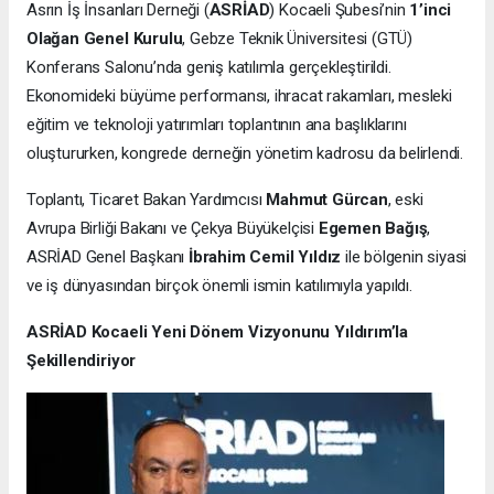
Asrın İş İnsanları Derneği (
ASRİAD
) Kocaeli Şubesi’nin
1’inci
Olağan Genel Kurulu
, Gebze Teknik Üniversitesi (GTÜ)
Konferans Salonu’nda geniş katılımla gerçekleştirildi.
Ekonomideki büyüme performansı, ihracat rakamları, mesleki
eğitim ve teknoloji yatırımları toplantının ana başlıklarını
oluştururken, kongrede derneğin yönetim kadrosu da belirlendi.
Toplantı, Ticaret Bakan Yardımcısı
Mahmut Gürcan
, eski
Avrupa Birliği Bakanı ve Çekya Büyükelçisi
Egemen Bağış
,
ASRİAD Genel Başkanı
İbrahim Cemil Yıldız
ile bölgenin siyasi
ve iş dünyasından birçok önemli ismin katılımıyla yapıldı.
ASRİAD Kocaeli Yeni Dönem Vizyonunu Yıldırım’la
Şekillendiriyor