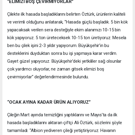
“ELİMİZİ BOŞ ÇEVİRMİYORLAR”
Çilekte ilk hasada başladıklarını belirten Öztürk, ürünlerin kaliteli
ve verimli olduğunu anlatarak, “Hasada güçlü başladık. 5 bin kök
yapacaksak verilen sera desteğiyle ekim alanımızı 10-15 bin
kök yapıyoruz. 5 ton üreteceksek 10-15 ton üretiyoruz. Mesela
ben bu çilek işini 2-3 yıldır yapıyorum. Büyükşehir’in bu
desteklerini duyduktan sonra bu işi yapmaya karar verdim.
Gayet güzel yapıyoruz. Büyükşehir’deki yetkililer sağ olsunlar
çok yardımcı oluyorlar, ne zaman gitsek elimizi boş
çevirmiyorlar” değerlendirmesinde bulundu.
“OCAK AYINA KADAR ÜRÜN ALIYORUZ”
Çileğin Mart ayında temizliğini yaptıklarını ve Mayıs’ta da ilk
hasada başladıklarını aktaran çiftçi Ali Öztürk, sözlerini şöyle
tamamladı: “Albion yediveren çileği yetiştiriyoruz. Havanın