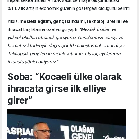
inşaat sektöründeki
%13.9
, sabit sermaye oluşumundaki
%11.7
’lik artışın ekonomik güvenin göstergesi olduğunu belirtti.
Yıldız,
mesleki eğitim, genç istihdamı, teknoloji üretimi ve
ihracat
başlıklarına özel vurgu yaptı:
“Meslek liseleri ve
yüksekokulları stratejik görüyoruz. Gençlerimizi sanayi ve
hizmet sektörleriyle doğru şekilde buluşturmak zorundayız.
Teknopark projelerine melek yatırımcı oluyor, üyelerimizi
ihracata yönlendiriyoruz.”
Soba: “Kocaeli ülke olarak
ihracata girse ilk elliye
girer”