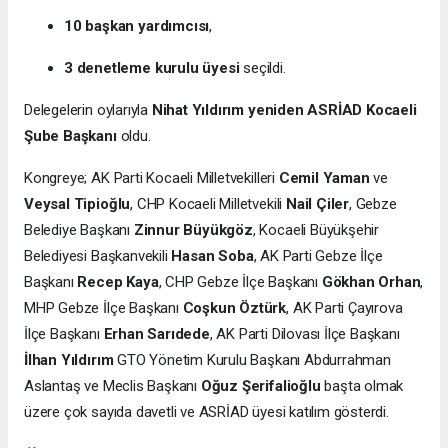
10 başkan yardımcısı
,
3 denetleme kurulu üyesi
seçildi.
Delegelerin oylarıyla
Nihat Yıldırım yeniden ASRİAD Kocaeli
Şube Başkanı
oldu.
Kongreye; AK Parti Kocaeli Milletvekilleri
Cemil Yaman
ve
Veysal Tipioğlu
, CHP Kocaeli Milletvekili
Nail Çiler
, Gebze
Belediye Başkanı
Zinnur Büyükgöz
, Kocaeli Büyükşehir
Belediyesi Başkanvekili
Hasan Soba
, AK Parti Gebze İlçe
Başkanı
Recep Kaya
, CHP Gebze İlçe Başkanı
Gökhan Orhan
,
MHP Gebze İlçe Başkanı
Coşkun Öztürk
, AK Parti Çayırova
İlçe Başkanı
Erhan Sarıdede
, AK Parti Dilovası İlçe Başkanı
İlhan Yıldırım
GTO Yönetim Kurulu Başkanı Abdurrahman
Aslantaş ve Meclis Başkanı
Oğuz Şerifalioğlu
başta olmak
üzere çok sayıda davetli ve ASRİAD üyesi katılım gösterdi.