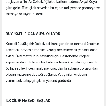
başlayan çiftçi Ali Öztürk, ”Çilekte kalitenin adresi Akçat Köyü,
çıkın gelin. Tüm çilek severleri bu eşsiz tadı yerinde görmeye ve
tatmaya bekliyoruz” dedi.
BÜYÜKŞEHİR CAN SUYU OLUYOR
Kocaeli Büyükşehir Belediyesi, kent genelinde tarımsal üretimin
kesintisiz devam etmesine verdiği desteklere bir yenisini daha
ekledi. “Alternatif Ürün Yetiştiriciliğini Destekleme Projesi”
kapsamında çiftçilere çilek bahçesi tesisi kurmaları için yüzde
50 hibeli çilek fidesi, malç naylonu, damla sulama borusundan
oluşan malzeme desteği sağlandı. Yetiştirilen çileklerin
verimindeki artış, çiftçilerin yüzünü güldürdü.
İLK ÇİLEK HASADI BAŞLADI