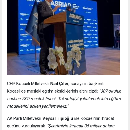
CHP Kocaeli Milletvekili
Nail Çiler
, sanayinin başkenti
Kocaeli’de mesleki eğitim eksikliklerinin altını çizdi:
“307 okulun
sadece 23’ü meslek lisesi. Teknolojiyi yakalamak için eğitim
modellerini acilen yenilemeliyiz.”
AK Parti Milletvekili
Veysal Tipioğlu
ise Kocaeli’nin ihracat
gücünü vurgulayarak:
“Şehrimizin ihracatı 35 milyar dolara