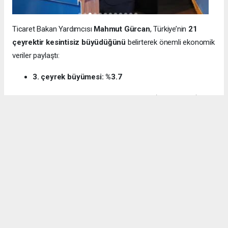
Ticaret Bakan Yardımcısı
Mahmut Gürcan
, Türkiye’nin
21
çeyrektir kesintisiz büyüdüğünü
belirterek önemli ekonomik
veriler paylaştı:
3. çeyrek büyümesi: %3.7
12 aylık ihracat: 270.6 milyar dolar (tarihi rekor)
Milli gelir: 1 trilyon 538 milyar dolar
Gürcan ayrıca e-ticaret hacminin
136 milyar TL’den 3 trilyon
TL’ye
yükseldiğini, bugün
600 bin işletmenin
e-ticarette aktif
olduğunu söyledi.
Kocaeli’nin dış ticaret verilerine de dikkat çeken
Gürcan:
“2024’te ihracat %7.3 artarak 32 milyar dolara ulaştı.
İhracatın ithalatı karşılama oranı 2025’te %87.5’e yükseldi. Bu