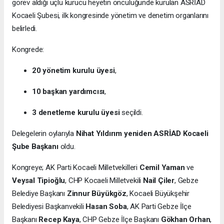
görev aldığı üçlü kurucu heyetin öncülüğünde kurulan ASRİAD
Kocaeli Şubesi, ilk kongresinde yönetim ve denetim organlarını
belirledi.
Kongrede:
20 yönetim kurulu üyesi
,
10 başkan yardımcısı
,
3 denetleme kurulu üyesi
seçildi.
Delegelerin oylarıyla
Nihat Yıldırım yeniden ASRİAD Kocaeli
Şube Başkanı
oldu.
Kongreye; AK Parti Kocaeli Milletvekilleri
Cemil Yaman
ve
Veysal Tipioğlu
, CHP Kocaeli Milletvekili
Nail Çiler
, Gebze
Belediye Başkanı
Zinnur Büyükgöz
, Kocaeli Büyükşehir
Belediyesi Başkanvekili
Hasan Soba
, AK Parti Gebze İlçe
Başkanı
Recep Kaya
, CHP Gebze İlçe Başkanı
Gökhan Orhan
,