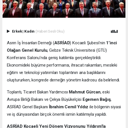
Erkek
|
Kadın
(Haberi Sesli Oku)
Asrın İş İnsanları Derneği (
ASRİAD
) Kocaeli Şubesi’nin
1’inci
Olağan Genel Kurulu
, Gebze Teknik Üniversitesi (GTÜ)
Konferans Salonu’nda geniş katılımla gerçekleştirildi.
Ekonomideki büyüme performansı, ihracat rakamları, mesleki
eğitim ve teknoloji yatırımları toplantının ana başlıklarını
oluştururken, kongrede derneğin yönetim kadrosu da belirlendi.
Toplantı, Ticaret Bakan Yardımcısı
Mahmut Gürcan
, eski
Avrupa Birliği Bakanı ve Çekya Büyükelçisi
Egemen Bağış
,
ASRİAD Genel Başkanı
İbrahim Cemil Yıldız
ile bölgenin siyasi
ve iş dünyasından birçok önemli ismin katılımıyla yapıldı.
ASRİAD Kocaeli Yeni Dönem Vizyonunu Yıldırım’la