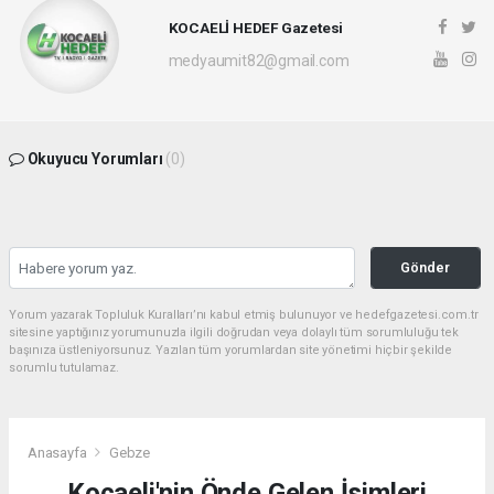
KOCAELİ HEDEF Gazetesi
medyaumit82@gmail.com
Okuyucu Yorumları
(0)
Gönder
Yorum yazarak Topluluk Kuralları’nı kabul etmiş bulunuyor ve hedefgazetesi.com.tr
sitesine yaptığınız yorumunuzla ilgili doğrudan veya dolaylı tüm sorumluluğu tek
başınıza üstleniyorsunuz. Yazılan tüm yorumlardan site yönetimi hiçbir şekilde
sorumlu tutulamaz.
Anasayfa
Gebze
Kocaeli'nin Önde Gelen İsimleri