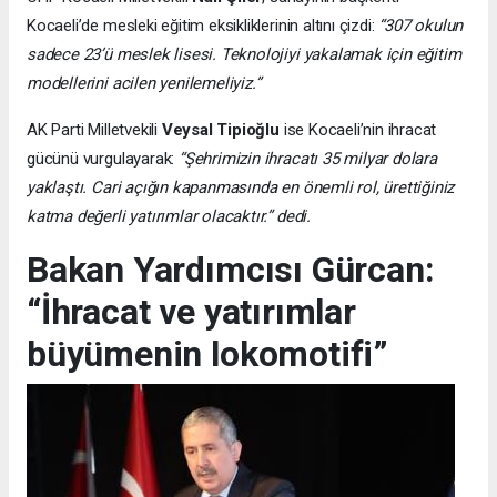
Kocaeli’de mesleki eğitim eksikliklerinin altını çizdi:
“307 okulun
sadece 23’ü meslek lisesi. Teknolojiyi yakalamak için eğitim
modellerini acilen yenilemeliyiz.”
AK Parti Milletvekili
Veysal Tipioğlu
ise Kocaeli’nin ihracat
gücünü vurgulayarak:
“Şehrimizin ihracatı 35 milyar dolara
yaklaştı. Cari açığın kapanmasında en önemli rol, ürettiğiniz
katma değerli yatırımlar olacaktır.” dedi.
Bakan Yardımcısı Gürcan:
“İhracat ve yatırımlar
büyümenin lokomotifi”