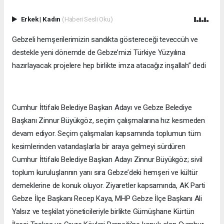
Erkek
|
Kadın
(Haberi Sesli Oku)
Gebzeli hemşerilerimizin sandıkta göstereceği teveccüh ve
destekle yeni dönemde de Gebze’mizi Türkiye Yüzyılına
hazırlayacak projelere hep birlikte imza atacağız inşallah” dedi
Cumhur İttifakı Belediye Başkan Adayı ve Gebze Belediye
Başkanı Zinnur Büyükgöz, seçim çalışmalarına hız kesmeden
devam ediyor. Seçim çalışmaları kapsamında toplumun tüm
kesimlerinden vatandaşlarla bir araya gelmeyi sürdüren
Cumhur İttifakı Belediye Başkan Adayı Zinnur Büyükgöz; sivil
toplum kuruluşlarının yanı sıra Gebze’deki hemşeri ve kültür
derneklerine de konuk oluyor. Ziyaretler kapsamında, AK Parti
Gebze İlçe Başkanı Recep Kaya, MHP Gebze İlçe Başkanı Ali
Yalsız ve teşkilat yöneticileriyle birlikte Gümüşhane Kürtün