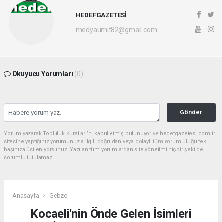
HEDEFGAZETESİ
medyaumit82@gmail.com
Okuyucu Yorumları
(0)
Gönder
Yorum yazarak Topluluk Kuralları’nı kabul etmiş bulunuyor ve hedefgazetesi.com.tr
sitesine yaptığınız yorumunuzla ilgili doğrudan veya dolaylı tüm sorumluluğu tek
başınıza üstleniyorsunuz. Yazılan tüm yorumlardan site yönetimi hiçbir şekilde
sorumlu tutulamaz.
Anasayfa
Gebze
Kocaeli'nin Önde Gelen İsimleri