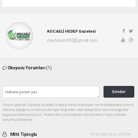
KOCAELİ HEDEF Gazetesi
medyaumit82@gmail.com
Okuyucu Yorumları
(1)
Gönder
Yorum yazarak Topluluk Kuralları’nı kabul etmiş bulunuyor ve hedefgazetesi.com.tr
sitesine yaptığınız yorumunuzla ilgili doğrudan veya dolaylı tüm sorumluluğu tek
başınıza üstleniyorsunuz. Yazılan tüm yorumlardan site yönetimi hiçbir şekilde
sorumlu tutulamaz.
Mtht Tipioglu
(07.07.2026 09:22 - #73074)