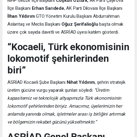
MHP Gebze İlçe Başkanı
Coşkun Öztürk
, AK Parti Çayırova
İlçe Başkanı
Erhan Sarıdede
, AK Parti Dilovası İlçe Başkanı
İlhan Yıldırım
GTO Yönetim Kurulu Başkanı Abdurrahman
Aslantaş ve Meclis Başkanı
Oğuz Şerifalioğlu
başta olmak
üzere çok sayıda davetli ve ASRİAD üyesi katılım gösterdi.
“Kocaeli, Türk ekonomisinin
lokomotif şehirlerinden
biri”
ASRİAD Kocaeli Şube Başkanı
Nihat Yıldırım
, şehrin stratejik
üretim gücüne vurgu yaparak şunları söyledi:
“Üretim
kapasitemiz ve teknolojik altyapımızla Türk ekonomisinin
lokomotif şehirlerinden biriyiz. Amacımız, üyelerimizin her
anlamda yanında olmak, işletmeler arası iş birliğini artırmak
ve bölgemizin rekabet gücünü yükseltmektir.”
ASRİAD Genel Başkanı