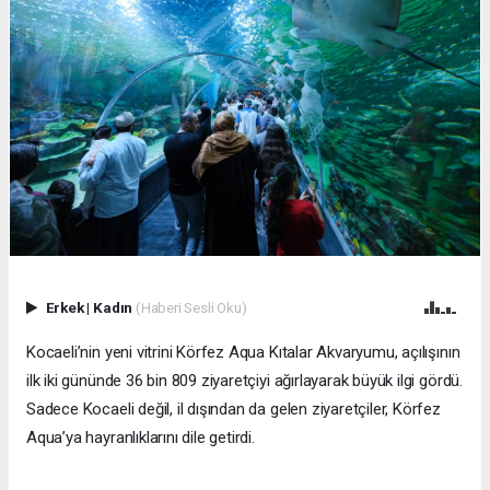
Erkek
|
Kadın
(Haberi Sesli Oku)
Kocaeli’nin yeni vitrini Körfez Aqua Kıtalar Akvaryumu, açılışının
ilk iki gününde 36 bin 809 ziyaretçiyi ağırlayarak büyük ilgi gördü.
Sadece Kocaeli değil, il dışından da gelen ziyaretçiler, Körfez
Aqua’ya hayranlıklarını dile getirdi.