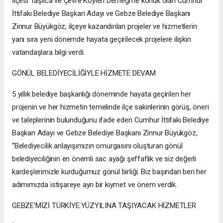
İlçesi Taşlıca ve Çevre Köyleri Derneği’ne konuk olan Cumhur
İttifakı Belediye Başkan Adayı ve Gebze Belediye Başkanı
Zinnur Büyükgöz, ilçeye kazandırılan projeler ve hizmetlerin
yanı sıra yeni dönemde hayata geçirilecek projelere ilişkin
vatandaşlara bilgi verdi.
GÖNÜL BELEDİYECİLİĞİYLE HİZMETE DEVAM
5 yıllık belediye başkanlığı döneminde hayata geçirilen her
projenin ve her hizmetin temelinde ilçe sakinlerinin görüş, öneri
ve taleplerinin bulunduğunu ifade eden Cumhur İttifakı Belediye
Başkan Adayı ve Gebze Belediye Başkanı Zinnur Büyükgöz,
“Belediyecilik anlayışımızın omurgasını oluşturan gönül
belediyeciliğinin en önemli sac ayağı şeffaflık ve siz değerli
kardeşlerimizle kurduğumuz gönül birliği. Biz başından beri her
adımımızda istişareye ayrı bir kıymet ve önem verdik.
GEBZE’MİZİ TÜRKİYE YÜZYILINA TAŞIYACAK HİZMETLER