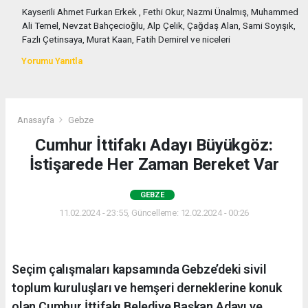
Kayserili Ahmet Furkan Erkek , Fethi Okur, Nazmi Ünalmış, Muhammed
Ali Temel, Nevzat Bahçecioğlu, Alp Çelik, Çağdaş Alan, Sami Soyışık,
Fazlı Çetinsaya, Murat Kaan, Fatih Demirel ve niceleri
Yorumu Yanıtla
Anasayfa
Gebze
Cumhur İttifakı Adayı Büyükgöz:
İstişarede Her Zaman Bereket Var
GEBZE
11.02.2024 - 23:55, Güncelleme: 12.02.2024 - 00:26
Seçim çalışmaları kapsamında Gebze’deki sivil
toplum kuruluşları ve hemşeri derneklerine konuk
olan Cumhur İttifakı Belediye Başkan Adayı ve