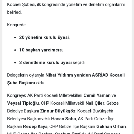
Kocaeli Şubesi, ilk kongresinde yönetim ve denetim organlarını
belirledi.
Kongrede:
20 yönetim kurulu üyesi
,
10 başkan yardımcısı
,
3 denetleme kurulu üyesi
seçildi.
Delegelerin oylarıyla
Nihat Yıldırım yeniden ASRİAD Kocaeli
Şube Başkanı
oldu.
Kongreye; AK Parti Kocaeli Milletvekilleri
Cemil Yaman
ve
Veysal Tipioğlu
, CHP Kocaeli Milletvekili
Nail Çiler
, Gebze
Belediye Başkanı
Zinnur Büyükgöz
, Kocaeli Büyükşehir
Belediyesi Başkanvekili
Hasan Soba
, AK Parti Gebze İlçe
Başkanı
Recep Kaya
, CHP Gebze İlçe Başkanı
Gökhan Orhan
,