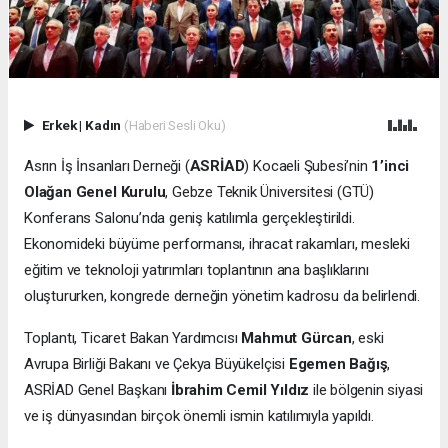
Erkek
|
Kadın
(Haberi Sesli Oku)
Asrın İş İnsanları Derneği (
ASRİAD
) Kocaeli Şubesi’nin
1’inci
Olağan Genel Kurulu
, Gebze Teknik Üniversitesi (GTÜ)
Konferans Salonu’nda geniş katılımla gerçekleştirildi.
Ekonomideki büyüme performansı, ihracat rakamları, mesleki
eğitim ve teknoloji yatırımları toplantının ana başlıklarını
oluştururken, kongrede derneğin yönetim kadrosu da belirlendi.
Toplantı, Ticaret Bakan Yardımcısı
Mahmut Gürcan
, eski
Avrupa Birliği Bakanı ve Çekya Büyükelçisi
Egemen Bağış
,
ASRİAD Genel Başkanı
İbrahim Cemil Yıldız
ile bölgenin siyasi
ve iş dünyasından birçok önemli ismin katılımıyla yapıldı.