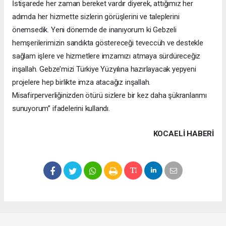
İstişarede her zaman bereket vardır diyerek, attığımız her
adımda her hizmette sizlerin görüşlerini ve taleplerini
önemsedik. Yeni dönemde de inanıyorum ki Gebzeli
hemşerilerimizin sandıkta göstereceği teveccüh ve destekle
sağlam işlere ve hizmetlere imzamızı atmaya sürdüreceğiz
inşallah. Gebze’mizi Türkiye Yüzyılına hazırlayacak yepyeni
projelere hep birlikte imza atacağız inşallah.
Misafirperverliğinizden ötürü sizlere bir kez daha şükranlarımı
sunuyorum” ifadelerini kullandı.
KOCAELI HABERİ