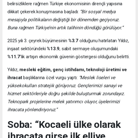
belirsizliklere rağmen Türkiye ekonomisinin dirençli yapısına
dikkat çekerek konuşmasına başladı:
“Bir sosyal medya
mesajıyla politikaların değiştiği bir dönemden geçiyoruz.
Buna rağmen Türkiye’nin artık talihinin döndüğü görülüyor.”
2025 yılı 3. çeyrek büyümesinin
%3.7
olduğunu hatırlatan Yıldız,
inşaat sektöründeki
%13.9
, sabit sermaye oluşumundaki
%11.7
’lik artışın ekonomik güvenin göstergesi olduğunu belirtti.
Yıldız,
mesleki eğitim, genç istihdamı, teknoloji üretimi ve
ihracat
başlıklarına özel vurgu yaptı:
“Meslek liseleri ve
yüksekokulları stratejik görüyoruz. Gençlerimizi sanayi ve
hizmet sektörleriyle doğru şekilde buluşturmak zorundayız.
Teknopark projelerine melek yatırımcı oluyor, üyelerimizi
ihracata yönlendiriyoruz.”
Soba: “Kocaeli ülke olarak
ihracata girse ilk elliye