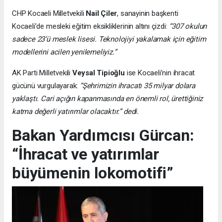
CHP Kocaeli Milletvekili
Nail Çiler
, sanayinin başkenti
Kocaeli’de mesleki eğitim eksikliklerinin altını çizdi:
“307 okulun
sadece 23’ü meslek lisesi. Teknolojiyi yakalamak için eğitim
modellerini acilen yenilemeliyiz.”
AK Parti Milletvekili
Veysal Tipioğlu
ise Kocaeli’nin ihracat
gücünü vurgulayarak:
“Şehrimizin ihracatı 35 milyar dolara
yaklaştı. Cari açığın kapanmasında en önemli rol, ürettiğiniz
katma değerli yatırımlar olacaktır.” dedi.
Bakan Yardımcısı Gürcan:
“İhracat ve yatırımlar
büyümenin lokomotifi”