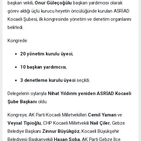
başkan vekili,
Onur Güleçoğülu
başkan yardımcısı olarak
görev aldığı üçlü kurucu heyetin öncülüğünde kurulan ASRİAD
Kocaeli Şubesi, ilk kongresinde yönetim ve denetim organlarını
belirledi.
Kongrede:
20 yönetim kurulu üyesi
,
10 başkan yardımcısı
,
3 denetleme kurulu üyesi
seçildi.
Delegelerin oylarıyla
Nihat Yıldırım yeniden ASRİAD Kocaeli
Şube Başkanı
oldu.
Kongreye; AK Parti Kocaeli Milletvekilleri
Cemil Yaman
ve
Veysal Tipioğlu
, CHP Kocaeli Milletvekili
Nail Çiler
, Gebze
Belediye Başkanı
Zinnur Büyükgöz
, Kocaeli Büyükşehir
Belediyesi Başkanvekili
Hasan Soba
, AK Parti Gebze İlçe