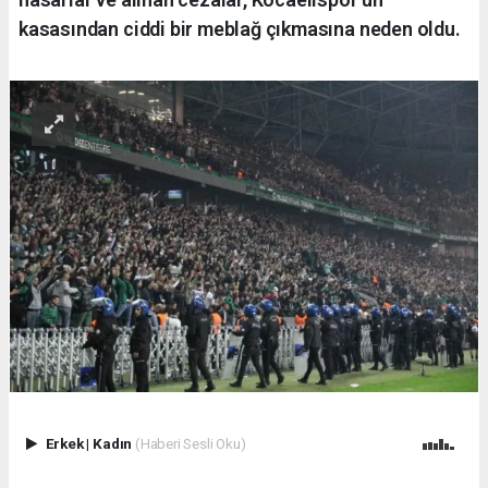
kasasından ciddi bir meblağ çıkmasına neden oldu.
Erkek
|
Kadın
(Haberi Sesli Oku)