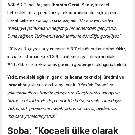
ASRİAD Genel Başkanı
İbrahim Cemil Yıldız
, küresel
belirsizliklere rağmen Türkiye ekonomisinin dirençli yapısına
dikkat çekerek konuşmasına başladı:
“Bir sosyal medya
mesajıyla politikaların değiştiği bir dönemden geçiyoruz.
Buna rağmen Türkiye’nin artık talihinin döndüğü görülüyor.”
2025 yılı 3. çeyrek büyümesinin
%3.7
olduğunu hatırlatan Yıldız,
inşaat sektöründeki
%13.9
, sabit sermaye oluşumundaki
%11.7
’lik artışın ekonomik güvenin göstergesi olduğunu belirtti.
Yıldız,
mesleki eğitim, genç istihdamı, teknoloji üretimi ve
ihracat
başlıklarına özel vurgu yaptı:
“Meslek liseleri ve
yüksekokulları stratejik görüyoruz. Gençlerimizi sanayi ve
hizmet sektörleriyle doğru şekilde buluşturmak zorundayız.
Teknopark projelerine melek yatırımcı oluyor, üyelerimizi
ihracata yönlendiriyoruz.”
Soba: “Kocaeli ülke olarak