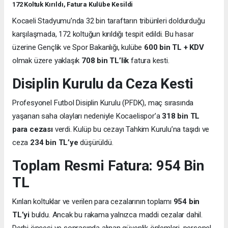
172 Koltuk Kırıldı, Fatura Kulübe Kesildi
Kocaeli Stadyumu’nda 32 bin taraftarın tribünleri doldurduğu
karşılaşmada, 172 koltuğun kırıldığı tespit edildi. Bu hasar
üzerine Gençlik ve Spor Bakanlığı, kulübe
600 bin TL + KDV
olmak üzere yaklaşık
708 bin TL’lik
fatura kesti.
Disiplin Kurulu da Ceza Kesti
Profesyonel Futbol Disiplin Kurulu (PFDK), maç sırasında
yaşanan saha olayları nedeniyle Kocaelispor’a
318 bin TL
para cezası
verdi. Kulüp bu cezayı Tahkim Kurulu’na taşıdı ve
ceza
234 bin TL’ye
düşürüldü.
Toplam Resmi Fatura: 954 Bin
TL
Kırılan koltuklar ve verilen para cezalarının toplamı
954 bin
TL’yi
buldu. Ancak bu rakama yalnızca maddi cezalar dahil.