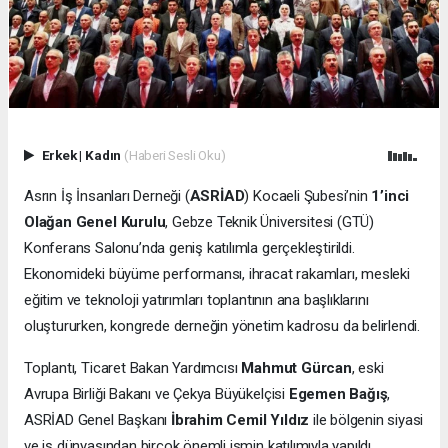
Erkek
|
Kadın
(Haberi Sesli Oku)
Asrın İş İnsanları Derneği (
ASRİAD
) Kocaeli Şubesi’nin
1’inci
Olağan Genel Kurulu
, Gebze Teknik Üniversitesi (GTÜ)
Konferans Salonu’nda geniş katılımla gerçekleştirildi.
Ekonomideki büyüme performansı, ihracat rakamları, mesleki
eğitim ve teknoloji yatırımları toplantının ana başlıklarını
oluştururken, kongrede derneğin yönetim kadrosu da belirlendi.
Toplantı, Ticaret Bakan Yardımcısı
Mahmut Gürcan
, eski
Avrupa Birliği Bakanı ve Çekya Büyükelçisi
Egemen Bağış
,
ASRİAD Genel Başkanı
İbrahim Cemil Yıldız
ile bölgenin siyasi
ve iş dünyasından birçok önemli ismin katılımıyla yapıldı.