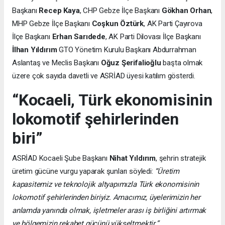
Başkanı
Recep Kaya
, CHP Gebze İlçe Başkanı
Gökhan Orhan
,
MHP Gebze İlçe Başkanı
Coşkun Öztürk
, AK Parti Çayırova
İlçe Başkanı
Erhan Sarıdede
, AK Parti Dilovası İlçe Başkanı
İlhan Yıldırım
GTO Yönetim Kurulu Başkanı Abdurrahman
Aslantaş ve Meclis Başkanı
Oğuz Şerifalioğlu
başta olmak
üzere çok sayıda davetli ve ASRİAD üyesi katılım gösterdi.
“Kocaeli, Türk ekonomisinin
lokomotif şehirlerinden
biri”
ASRİAD Kocaeli Şube Başkanı
Nihat Yıldırım
, şehrin stratejik
üretim gücüne vurgu yaparak şunları söyledi:
“Üretim
kapasitemiz ve teknolojik altyapımızla Türk ekonomisinin
lokomotif şehirlerinden biriyiz. Amacımız, üyelerimizin her
anlamda yanında olmak, işletmeler arası iş birliğini artırmak
ve bölgemizin rekabet gücünü yükseltmektir.”