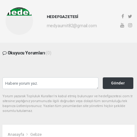
HEDEFGAZETESİ
medyaumit82@gmail.com
Okuyucu Yorumları
(0)
Gönder
Yorum yazarak Topluluk Kuralları’nı kabul etmiş bulunuyor ve hedefgazetesi.com.tr
sitesine yaptığınız yorumunuzla ilgili doğrudan veya dolaylı tüm sorumluluğu tek
başınıza üstleniyorsunuz. Yazılan tüm yorumlardan site yönetimi hiçbir şekilde
sorumlu tutulamaz.
Anasayfa
Gebze