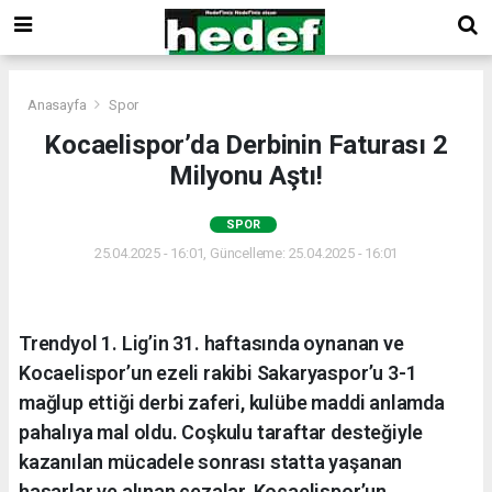
Anasayfa
Spor
Kocaelispor’da Derbinin Faturası 2
Milyonu Aştı!
SPOR
25.04.2025 - 16:01, Güncelleme: 25.04.2025 - 16:01
Trendyol 1. Lig’in 31. haftasında oynanan ve
Kocaelispor’un ezeli rakibi Sakaryaspor’u 3-1
mağlup ettiği derbi zaferi, kulübe maddi anlamda
pahalıya mal oldu. Coşkulu taraftar desteğiyle
kazanılan mücadele sonrası statta yaşanan
hasarlar ve alınan cezalar, Kocaelispor’un