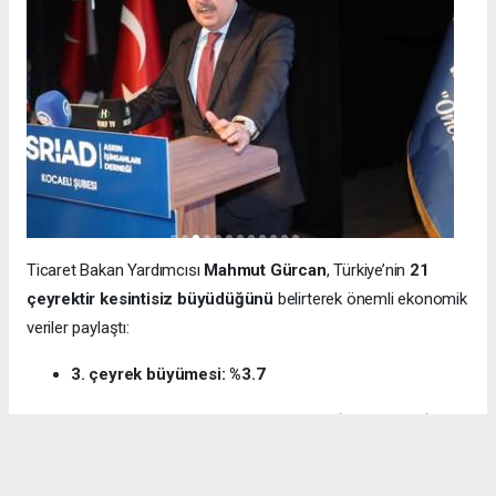
Ticaret Bakan Yardımcısı
Mahmut Gürcan
, Türkiye’nin
21
çeyrektir kesintisiz büyüdüğünü
belirterek önemli ekonomik
veriler paylaştı:
3. çeyrek büyümesi: %3.7
12 aylık ihracat: 270.6 milyar dolar (tarihi rekor)
Milli gelir: 1 trilyon 538 milyar dolar