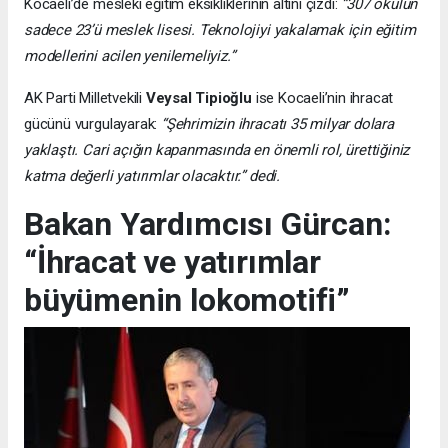
Kocaeli’de mesleki eğitim eksikliklerinin altını çizdi:
“307 okulun
sadece 23’ü meslek lisesi. Teknolojiyi yakalamak için eğitim
modellerini acilen yenilemeliyiz.”
AK Parti Milletvekili
Veysal Tipioğlu
ise Kocaeli’nin ihracat
gücünü vurgulayarak:
“Şehrimizin ihracatı 35 milyar dolara
yaklaştı. Cari açığın kapanmasında en önemli rol, ürettiğiniz
katma değerli yatırımlar olacaktır.” dedi.
Bakan Yardımcısı Gürcan:
“İhracat ve yatırımlar
büyümenin lokomotifi”