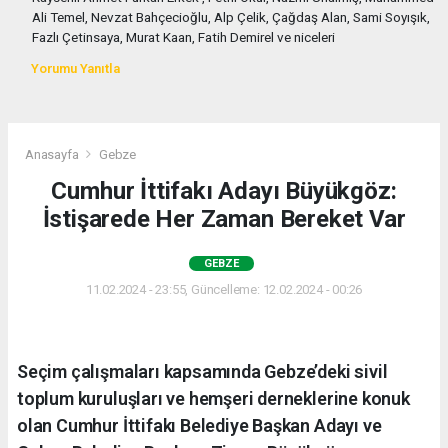
Ali Temel, Nevzat Bahçecioğlu, Alp Çelik, Çağdaş Alan, Sami Soyışık,
Fazlı Çetinsaya, Murat Kaan, Fatih Demirel ve niceleri
Yorumu Yanıtla
Anasayfa
Gebze
Cumhur İttifakı Adayı Büyükgöz:
İstişarede Her Zaman Bereket Var
GEBZE
11.02.2024 - 23:55, Güncelleme: 12.02.2024 - 00:26
Seçim çalışmaları kapsamında Gebze’deki sivil
toplum kuruluşları ve hemşeri derneklerine konuk
olan Cumhur İttifakı Belediye Başkan Adayı ve