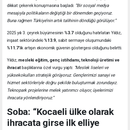
dikkat çekerek konuşmasına başladı:
“Bir sosyal medya
mesajıyla politikaların değiştiği bir dönemden geçiyoruz.
Buna rağmen Türkiye’nin artık talihinin döndüğü görülüyor.”
2025 yılı 3. çeyrek büyümesinin
%3.7
olduğunu hatırlatan Yıldız,
inşaat sektöründeki
%13.9
, sabit sermaye oluşumundaki
%11.7
’lik artışın ekonomik güvenin göstergesi olduğunu belirtti.
Yıldız,
mesleki eğitim, genç istihdamı, teknoloji üretimi ve
ihracat
başlıklarına özel vurgu yaptı:
“Meslek liseleri ve
yüksekokulları stratejik görüyoruz. Gençlerimizi sanayi ve
hizmet sektörleriyle doğru şekilde buluşturmak zorundayız.
Teknopark projelerine melek yatırımcı oluyor, üyelerimizi
ihracata yönlendiriyoruz.”
Soba: “Kocaeli ülke olarak
ihracata girse ilk elliye