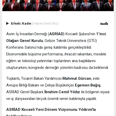
Erkek
|
Kadın
(Haberi Sesli Oku)
Asrın İş İnsanları Derneği (
ASRİAD
) Kocaeli Şubesi’nin
1’inci
Olağan Genel Kurulu
, Gebze Teknik Üniversitesi (GTÜ)
Konferans Salonu’nda geniş katılımla gerçekleştirildi.
Ekonomideki büyüme performansı, ihracat rakamları, mesleki
eğitim ve teknoloji yatırımları toplantının ana başlıklarını
oluştururken, kongrede derneğin yönetim kadrosu da belirlendi.
Toplantı, Ticaret Bakan Yardımcısı
Mahmut Gürcan
, eski
Avrupa Birliği Bakanı ve Çekya Büyükelçisi
Egemen Bağış
,
ASRİAD Genel Başkanı
İbrahim Cemil Yıldız
ile bölgenin siyasi
ve iş dünyasından birçok önemli ismin katılımıyla yapıldı.
ASRİAD Kocaeli Yeni Dönem Vizyonunu Yıldırım’la