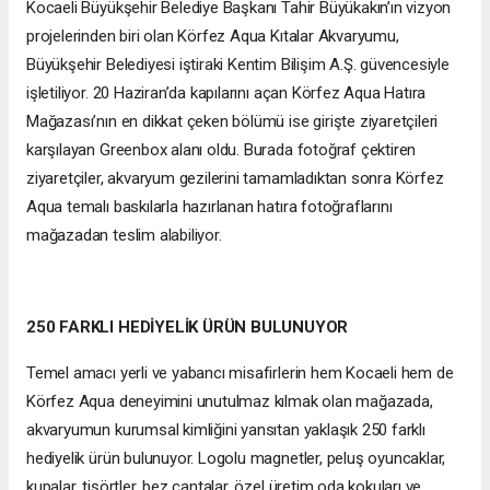
Kocaeli Büyükşehir Belediye Başkanı Tahir Büyükakın’ın vizyon
projelerinden biri olan Körfez Aqua Kıtalar Akvaryumu,
Büyükşehir Belediyesi iştiraki Kentim Bilişim A.Ş. güvencesiyle
işletiliyor. 20 Haziran’da kapılarını açan Körfez Aqua Hatıra
Mağazası’nın en dikkat çeken bölümü ise girişte ziyaretçileri
karşılayan Greenbox alanı oldu. Burada fotoğraf çektiren
ziyaretçiler, akvaryum gezilerini tamamladıktan sonra Körfez
Aqua temalı baskılarla hazırlanan hatıra fotoğraflarını
mağazadan teslim alabiliyor.
250 FARKLI HEDİYELİK ÜRÜN BULUNUYOR
Temel amacı yerli ve yabancı misafirlerin hem Kocaeli hem de
Körfez Aqua deneyimini unutulmaz kılmak olan mağazada,
akvaryumun kurumsal kimliğini yansıtan yaklaşık 250 farklı
hediyelik ürün bulunuyor. Logolu magnetler, peluş oyuncaklar,
kupalar, tişörtler, bez çantalar, özel üretim oda kokuları ve