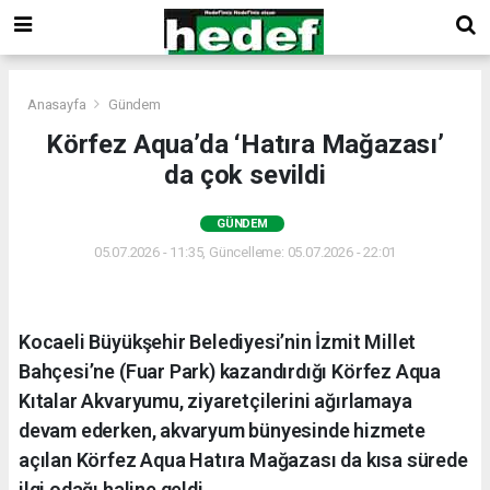
Anasayfa
Gündem
Körfez Aqua’da ‘Hatıra Mağazası’
da çok sevildi
GÜNDEM
05.07.2026 - 11:35, Güncelleme: 05.07.2026 - 22:01
Kocaeli Büyükşehir Belediyesi’nin İzmit Millet
Bahçesi’ne (Fuar Park) kazandırdığı Körfez Aqua
Kıtalar Akvaryumu, ziyaretçilerini ağırlamaya
devam ederken, akvaryum bünyesinde hizmete
açılan Körfez Aqua Hatıra Mağazası da kısa sürede
ilgi odağı haline geldi.