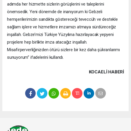
adımda her hizmette sizlerin görüşlerini ve taleplerini
önemsedik. Yeni dönemde de inanıyorum ki Gebzeli
hemşerilerimizin sandıkta göstereceği teveccüh ve destekle
sağlam işlere ve hizmetlere imzamızı atmaya sürdüreceğiz
inşallah. Gebze’mizi Türkiye Yüzyılına hazırlayacak yepyeni
projelere hep birlikte imza atacağız inşallah.
Misafirperverliğinizden ötürü sizlere bir kez daha şükranlarımı
sunuyorum” ifadelerini kullandı.
KOCAELI HABERİ