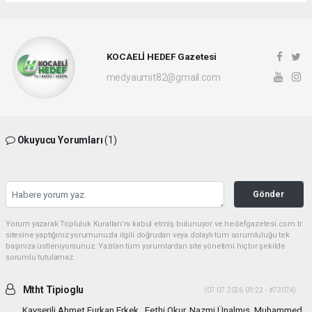
KOCAELİ HEDEF Gazetesi
medyaumit82@gmail.com
Okuyucu Yorumları
(1)
Gönder
Yorum yazarak Topluluk Kuralları’nı kabul etmiş bulunuyor ve hedefgazetesi.com.tr
sitesine yaptığınız yorumunuzla ilgili doğrudan veya dolaylı tüm sorumluluğu tek
başınıza üstleniyorsunuz. Yazılan tüm yorumlardan site yönetimi hiçbir şekilde
sorumlu tutulamaz.
Mtht Tipioglu
(07.07.2026 09:22 - #73074)
Kayserili Ahmet Furkan Erkek , Fethi Okur, Nazmi Ünalmış, Muhammed