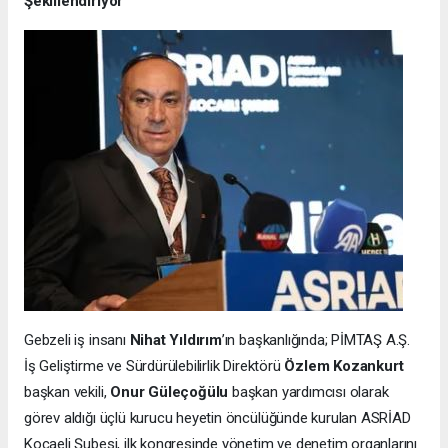
Şekillendiriyor
Gebzeli iş insanı
Nihat Yıldırım
’ın başkanlığında; PİMTAŞ A.Ş.
İş Geliştirme ve Sürdürülebilirlik Direktörü
Özlem Kozankurt
başkan vekili,
Onur Güleçoğülu
başkan yardımcısı olarak
görev aldığı üçlü kurucu heyetin öncülüğünde kurulan ASRİAD
Kocaeli Şubesi, ilk kongresinde yönetim ve denetim organlarını