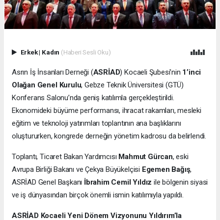
Erkek
|
Kadın
(Haberi Sesli Oku)
Asrın İş İnsanları Derneği (
ASRİAD
) Kocaeli Şubesi’nin
1’inci
Olağan Genel Kurulu
, Gebze Teknik Üniversitesi (GTÜ)
Konferans Salonu’nda geniş katılımla gerçekleştirildi.
Ekonomideki büyüme performansı, ihracat rakamları, mesleki
eğitim ve teknoloji yatırımları toplantının ana başlıklarını
oluştururken, kongrede derneğin yönetim kadrosu da belirlendi.
Toplantı, Ticaret Bakan Yardımcısı
Mahmut Gürcan
, eski
Avrupa Birliği Bakanı ve Çekya Büyükelçisi
Egemen Bağış
,
ASRİAD Genel Başkanı
İbrahim Cemil Yıldız
ile bölgenin siyasi
ve iş dünyasından birçok önemli ismin katılımıyla yapıldı.
ASRİAD Kocaeli Yeni Dönem Vizyonunu Yıldırım’la