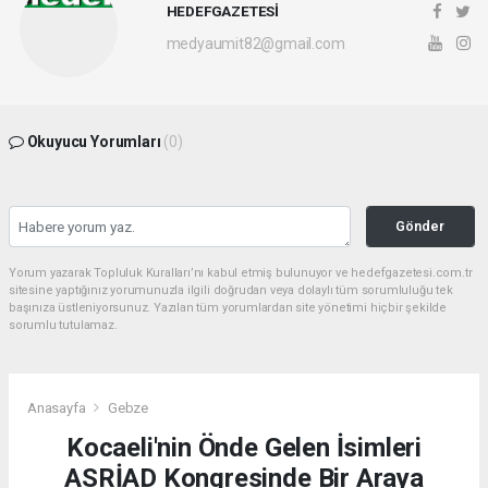
HEDEFGAZETESİ
medyaumit82@gmail.com
Okuyucu Yorumları
(0)
Gönder
Yorum yazarak Topluluk Kuralları’nı kabul etmiş bulunuyor ve hedefgazetesi.com.tr
sitesine yaptığınız yorumunuzla ilgili doğrudan veya dolaylı tüm sorumluluğu tek
başınıza üstleniyorsunuz. Yazılan tüm yorumlardan site yönetimi hiçbir şekilde
sorumlu tutulamaz.
Anasayfa
Gebze
Kocaeli'nin Önde Gelen İsimleri
ASRİAD Kongresinde Bir Araya