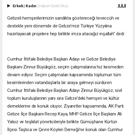
Erkek
|
Kadın
(Haberi Sesli Oku)
Gebzeli hemşerilerimizin sandıkta göstereceği teveccüh ve
destekle yeni dönemde de Gebze’mizi Türkiye Yüzyılına
hazırlayacak projelere hep birlikte imza atacağız inşallah” dedi
Cumhur İttifakı Belediye Başkan Adayı ve Gebze Belediye
Başkanı Zinnur Büyükgöz, seçim çalışmalarına hız kesmeden
devam ediyor. Seçim çalışmaları kapsamında toplumun tüm
kesimlerinden vatandaşlarla bir araya gelmeyi sürdüren
Cumhur İttifakı Belediye Başkan Adayı Zinnur Büyükgöz; sivil
toplum kuruluşlarının yanı sıra Gebze’deki hemşeri ve kültür
derneklerine de konuk oluyor. Ziyaretler kapsamında, AK Parti
Gebze İlçe Başkanı Recep Kaya, MHP Gebze İlçe Başkanı Ali
Yalsız ve teşkilat yöneticileriyle birlikte Gümüşhane Kürtün
İlçesi Taşlıca ve Çevre Köyleri Derneği’ne konuk olan Cumhur