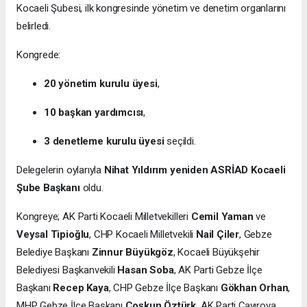
Kocaeli Şubesi, ilk kongresinde yönetim ve denetim organlarını
belirledi.
Kongrede:
20 yönetim kurulu üyesi
,
10 başkan yardımcısı
,
3 denetleme kurulu üyesi
seçildi.
Delegelerin oylarıyla
Nihat Yıldırım yeniden ASRİAD Kocaeli
Şube Başkanı
oldu.
Kongreye; AK Parti Kocaeli Milletvekilleri
Cemil Yaman
ve
Veysal Tipioğlu
, CHP Kocaeli Milletvekili
Nail Çiler
, Gebze
Belediye Başkanı
Zinnur Büyükgöz
, Kocaeli Büyükşehir
Belediyesi Başkanvekili
Hasan Soba
, AK Parti Gebze İlçe
Başkanı
Recep Kaya
, CHP Gebze İlçe Başkanı
Gökhan Orhan
,
MHP Gebze İlçe Başkanı
Coşkun Öztürk
, AK Parti Çayırova