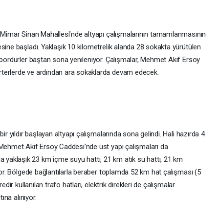
i Mimar Sinan Mahallesi’nde altyapı çalışmalarının tamamlanmasının
sine başladı. Yaklaşık 10 kilometrelik alanda 28 sokakta yürütülen
e bordürler baştan sona yenileniyor. Çalışmalar, Mehmet Akif Ersoy
rterlerde ve ardından ara sokaklarda devam edecek.
ir yıldır başlayan altyapı çalışmalarında sona gelindi. Hali hazırda 4
 Mehmet Akif Ersoy Caddesi’nde üst yapı çalışmaları da
aklaşık 23 km içme suyu hattı, 21 km atık su hattı, 21 km
ıyor. Bölgede bağlantılarla beraber toplamda 52 km hat çalışması (5
edir kullanılan trafo hatları, elektrik direkleri de çalışmalar
ına alınıyor.