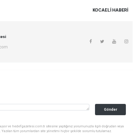
KOCAELI HABERİ
esi
.com
Gönder
uyor ve hedefgazetesi.com.tr sitesine yaptığınız yorumunuzla ilgili doğrudan veya
. Yazılan tüm yorumlardan site yönetimi hiçbir şekilde sorumlu tutulamaz.