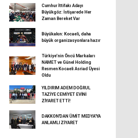
Cumhur İttifakı Adayı
Büyükgöz: İstişarede Her
Zaman Bereket Var
Büyükakın: Kocaeli, daha
büyük organizasyonlara hazır
Türkiye’nin Öncü Markaları
NAMET ve Günel Holding
Resmen Kocaeli Asriad Üyesi
Oldu
YILDIRIM ADEM DOĞRUL
TAZİYE CEMİYET EVİNİ
ZİYARET ETTİ!
DAKKON'DAN ÜMİT MEDYA'YA
ANLAMLI ZİYARET