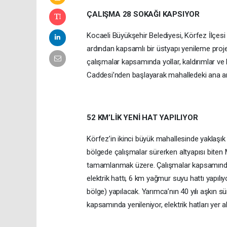
ÇALIŞMA 28 SOKAĞI KAPSIYOR
Kocaeli Büyükşehir Belediyesi, Körfez İlçes
ardından kapsamlı bir üstyapı yenileme proje
çalışmalar kapsamında yollar, kaldırımlar v
Caddesi’nden başlayarak mahalledeki ana a
52 KM’LİK YENİ HAT YAPILIYOR
Körfez’in ikinci büyük mahallesinde yaklaşık b
bölgede çalışmalar sürerken altyapısı biten
tamamlanmak üzere. Çalışmalar kapsamında y
elektrik hattı, 6 km yağmur suyu hattı yapıl
bölge) yapılacak. Yarımca’nın 40 yılı aşkın sür
kapsamında yenileniyor, elektrik hatları yer alt