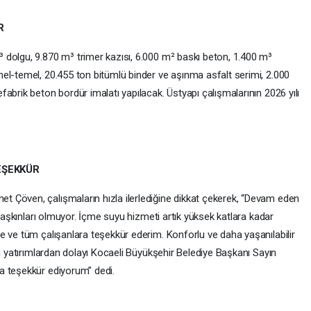
R
dolgu, 9.870 m³ trimer kazısı, 6.000 m² baskı beton, 1.400 m³
el-temel, 20.455 ton bitümlü binder ve aşınma asfalt serimi, 2.000
abrik beton bordür imalatı yapılacak. Üstyapı çalışmalarının 2026 yılı
EŞEKKÜR
 Çöven, çalışmaların hızla ilerlediğine dikkat çekerek, “Devam eden
 taşkınları olmuyor. İçme suyu hizmeti artık yüksek katlara kadar
e ve tüm çalışanlara teşekkür ederim. Konforlu ve daha yaşanılabilir
an yatırımlardan dolayı Kocaeli Büyükşehir Belediye Başkanı Sayın
a teşekkür ediyorum” dedi.