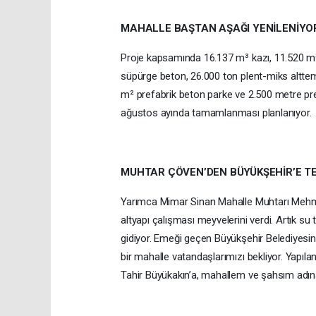
MAHALLE BAŞTAN AŞAĞI YENİLENİYO
Proje kapsamında 16.137 m³ kazı, 11.520 m³ 
süpürge beton, 26.000 ton plent-miks alttem
m² prefabrik beton parke ve 2.500 metre pref
ağustos ayında tamamlanması planlanıyor.
MUHTAR ÇÖVEN’DEN BÜYÜKŞEHİR’E T
Yarımca Mimar Sinan Mahalle Muhtarı Mehmet
altyapı çalışması meyvelerini verdi. Artık su
gidiyor. Emeği geçen Büyükşehir Belediyesin
bir mahalle vatandaşlarımızı bekliyor. Yapıl
Tahir Büyükakın’a, mahallem ve şahsım adın