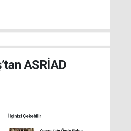
ş’tan ASRİAD
İlginizi Çekebilir
Kocaeli'nin Önde Gelen