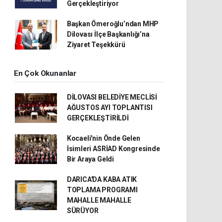
Gerçekleştiriyor
Başkan Ömeroğlu’ndan MHP
Dilovası İlçe Başkanlığı’na
Ziyaret Teşekkürü
En Çok Okunanlar
DİLOVASI BELEDİYE MECLİSİ
AĞUSTOS AYI TOPLANTISI
GERÇEKLEŞTİRİLDİ
Kocaeli'nin Önde Gelen
İsimleri ASRİAD Kongresinde
Bir Araya Geldi
DARICA'DA KABA ATIK
TOPLAMA PROGRAMI
MAHALLE MAHALLE
SÜRÜYOR