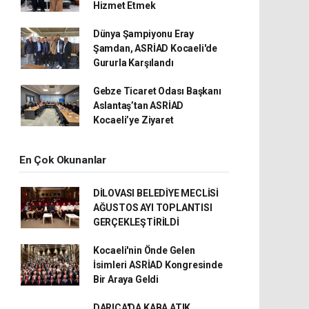
Hizmet Etmek
Dünya Şampiyonu Eray
Şamdan, ASRİAD Kocaeli'de
Gururla Karşılandı
Gebze Ticaret Odası Başkanı
Aslantaş’tan ASRİAD
Kocaeli’ye Ziyaret
En Çok Okunanlar
DİLOVASI BELEDİYE MECLİSİ
AĞUSTOS AYI TOPLANTISI
GERÇEKLEŞTİRİLDİ
Kocaeli'nin Önde Gelen
İsimleri ASRİAD Kongresinde
Bir Araya Geldi
DARICA'DA KABA ATIK