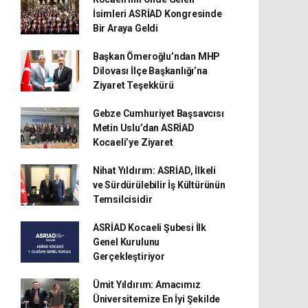
İsimleri ASRİAD Kongresinde
Bir Araya Geldi
Başkan Ömeroğlu’ndan MHP
Dilovası İlçe Başkanlığı’na
Ziyaret Teşekkürü
Gebze Cumhuriyet Başsavcısı
Metin Uslu’dan ASRİAD
Kocaeli’ye Ziyaret
Nihat Yıldırım: ASRİAD, İlkeli
ve Sürdürülebilir İş Kültürünün
Temsilcisidir
ASRİAD Kocaeli Şubesi İlk
Genel Kurulunu
Gerçekleştiriyor
Ümit Yıldırım: Amacımız
Üniversitemize En İyi Şekilde