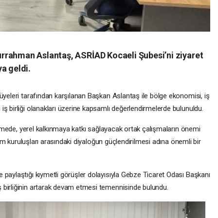
rrahman Aslantaş, ASRİAD Kocaeli Şubesi’ni ziyaret
a geldi.
yeleri tarafından karşılanan Başkan Aslantaş ile bölge ekonomisi, iş
ş birliği olanakları üzerine kapsamlı değerlendirmelerde bulunuldu.
rüşmede, yerel kalkınmaya katkı sağlayacak ortak çalışmaların önemi
plum kuruluşları arasındaki diyaloğun güçlendirilmesi adına önemli bir
 ve paylaştığı kıymetli görüşler dolayısıyla Gebze Ticaret Odası Başkanı
 birliğinin artarak devam etmesi temennisinde bulundu.