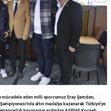
de mücadele eden milli sporcumuz Eray Şamdan,
 Şampiyonası’nda altın madalya kazanarak Türkiye’ye
şampiyonluk başarısının ardından ASRİAD Kocaeli