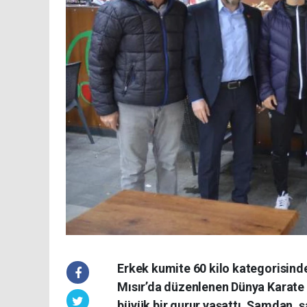
Erkek kumite 60 kilo kategorisin
Mısır’da düzenlenen Dünya Karate
büyük bir gurur yaşattı. Şamdan, 