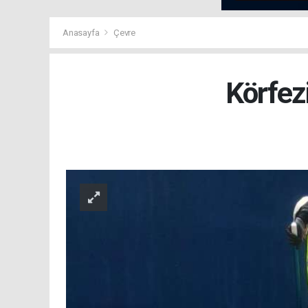
Anasayfa
Çevre
Körfez