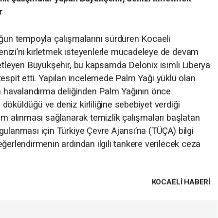
r
oğun tempoyla çalışmalarını sürdüren Kocaeli
nizi’ni kirletmek isteyenlerle mücadeleye de devam
netleyen Büyükşehir, bu kapsamda Delonix isimli Liberya
i tespit etti. Yapılan incelemede Palm Yağı yüklü olan
ın havalandırma deliğinden Palm Yağının önce
öküldüğü ve deniz kirliliğine sebebiyet verdiği
önlem alınması sağlanarak temizlik çalışmaları başlatan
gulanması için Türkiye Çevre Ajansı’na (TÜÇA) bilgi
ğerlendirmenin ardından ilgili tankere verilecek ceza
KOCAELI HABERİ