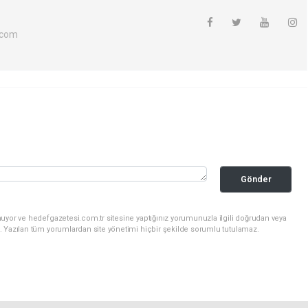
.com
Gönder
uyor ve hedefgazetesi.com.tr sitesine yaptığınız yorumunuzla ilgili doğrudan veya
. Yazılan tüm yorumlardan site yönetimi hiçbir şekilde sorumlu tutulamaz.