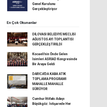
Genel Kurulunu
Gerçekleştiriyor
En Çok Okunanlar
DİLOVASI BELEDİYE MECLİSİ
AĞUSTOS AYI TOPLANTISI
GERÇEKLEŞTİRİLDİ
Kocaeli'nin Önde Gelen
İsimleri ASRİAD Kongresinde
Bir Araya Geldi
DARICA'DA KABA ATIK
TOPLAMA PROGRAMI
MAHALLE MAHALLE
SÜRÜYOR
Cumhur İttifakı Adayı
Büyükgöz: İstişarede Her