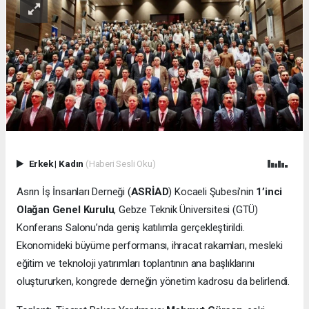
Erkek
|
Kadın
(Haberi Sesli Oku)
Asrın İş İnsanları Derneği (
ASRİAD
) Kocaeli Şubesi’nin
1’inci
Olağan Genel Kurulu
, Gebze Teknik Üniversitesi (GTÜ)
Konferans Salonu’nda geniş katılımla gerçekleştirildi.
Ekonomideki büyüme performansı, ihracat rakamları, mesleki
eğitim ve teknoloji yatırımları toplantının ana başlıklarını
oluştururken, kongrede derneğin yönetim kadrosu da belirlendi.