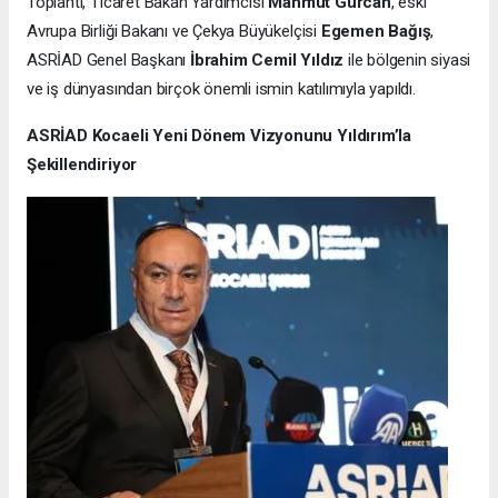
Toplantı, Ticaret Bakan Yardımcısı
Mahmut Gürcan
, eski
Avrupa Birliği Bakanı ve Çekya Büyükelçisi
Egemen Bağış
,
ASRİAD Genel Başkanı
İbrahim Cemil Yıldız
ile bölgenin siyasi
ve iş dünyasından birçok önemli ismin katılımıyla yapıldı.
ASRİAD Kocaeli Yeni Dönem Vizyonunu Yıldırım’la
Şekillendiriyor