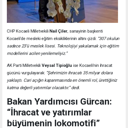
CHP Kocaeli Milletvekili
Nail Çiler
, sanayinin başkenti
Kocaeli’de mesleki eğitim eksikliklerinin altını çizdi:
“307 okulun
sadece 23’ü meslek lisesi. Teknolojiyi yakalamak için eğitim
modellerini acilen yenilemeliyiz.”
AK Parti Milletvekili
Veysal Tipioğlu
ise Kocaeli’nin ihracat
gücünü vurgulayarak:
“Şehrimizin ihracatı 35 milyar dolara
yaklaştı. Cari açığın kapanmasında en önemli rol, ürettiğiniz
katma değerli yatırımlar olacaktır.” dedi.
Bakan Yardımcısı Gürcan:
“İhracat ve yatırımlar
büyümenin lokomotifi”