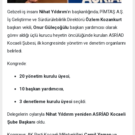
Gebzeli iş insanı
Nihat Yıldırım
’ın başkanlığında; PİMTAŞ A.Ş.
İş Geliştirme ve Sürdürülebilirlik Direktörü
Özlem Kozankurt
başkan vekili,
Onur Güleçoğülu
başkan yardımcısı olarak
görev aldığı üçlü kurucu heyetin öncülüğünde kurulan ASRİAD
Kocaeli Şubesi, ilk kongresinde yönetim ve denetim organlarını
belirledi.
Kongrede:
20 yönetim kurulu üyesi
,
10 başkan yardımcısı
,
3 denetleme kurulu üyesi
seçildi.
Delegelerin oylarıyla
Nihat Yıldırım yeniden ASRİAD Kocaeli
Şube Başkanı
oldu.
Kongreye; AK Parti Kocaeli Milletvekilleri
Cemil Yaman
ve