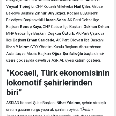
Veysal Tipioğlu
, CHP Kocaeli Milletvekili
Nail Çiler
, Gebze
Belediye Başkanı
Zinnur Büyükgöz
, Kocaeli Büyükşehir
Belediyesi Başkanvekili
Hasan Soba
, AK Parti Gebze İlçe
Başkanı
Recep Kaya
, CHP Gebze İlçe Başkanı
Gökhan Orhan
,
MHP Gebze İlçe Başkanı
Coşkun Öztürk
, AK Parti Çayırova
İlçe Başkanı
Erhan Sarıdede
, AK Parti Dilovası İlçe Başkanı
İlhan Yıldırım
GTO Yönetim Kurulu Başkanı Abdurrahman
Aslantaş ve Meclis Başkanı
Oğuz Şerifalioğlu
başta olmak
üzere çok sayıda davetli ve ASRİAD üyesi katılım gösterdi.
“Kocaeli, Türk ekonomisinin
lokomotif şehirlerinden
biri”
ASRİAD Kocaeli Şube Başkanı
Nihat Yıldırım
, şehrin stratejik
üretim gücüne vurgu yaparak şunları söyledi:
“Üretim