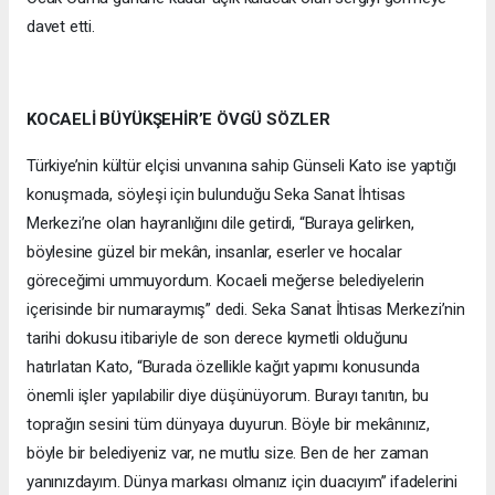
davet etti.
KOCAELİ BÜYÜKŞEHİR’E ÖVGÜ SÖZLER
Türkiye’nin kültür elçisi unvanına sahip Günseli Kato ise yaptığı
konuşmada, söyleşi için bulunduğu Seka Sanat İhtisas
Merkezi’ne olan hayranlığını dile getirdi, “Buraya gelirken,
böylesine güzel bir mekân, insanlar, eserler ve hocalar
göreceğimi ummuyordum. Kocaeli meğerse belediyelerin
içerisinde bir numaraymış” dedi. Seka Sanat İhtisas Merkezi’nin
tarihi dokusu itibariyle de son derece kıymetli olduğunu
hatırlatan Kato, “Burada özellikle kağıt yapımı konusunda
önemli işler yapılabilir diye düşünüyorum. Burayı tanıtın, bu
toprağın sesini tüm dünyaya duyurun. Böyle bir mekânınız,
böyle bir belediyeniz var, ne mutlu size. Ben de her zaman
yanınızdayım. Dünya markası olmanız için duacıyım” ifadelerini