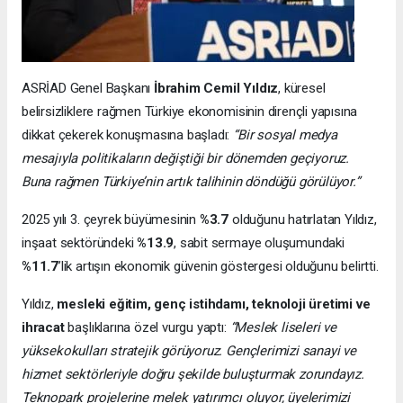
ASRİAD Genel Başkanı
İbrahim Cemil Yıldız
, küresel
belirsizliklere rağmen Türkiye ekonomisinin dirençli yapısına
dikkat çekerek konuşmasına başladı:
“Bir sosyal medya
mesajıyla politikaların değiştiği bir dönemden geçiyoruz.
Buna rağmen Türkiye’nin artık talihinin döndüğü görülüyor.”
2025 yılı 3. çeyrek büyümesinin
%3.7
olduğunu hatırlatan Yıldız,
inşaat sektöründeki
%13.9
, sabit sermaye oluşumundaki
%11.7
’lik artışın ekonomik güvenin göstergesi olduğunu belirtti.
Yıldız,
mesleki eğitim, genç istihdamı, teknoloji üretimi ve
ihracat
başlıklarına özel vurgu yaptı:
“Meslek liseleri ve
yüksekokulları stratejik görüyoruz. Gençlerimizi sanayi ve
hizmet sektörleriyle doğru şekilde buluşturmak zorundayız.
Teknopark projelerine melek yatırımcı oluyor, üyelerimizi