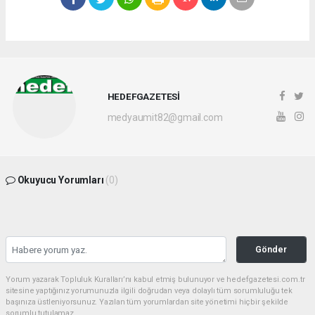
HEDEFGAZETESİ
medyaumit82@gmail.com
Okuyucu Yorumları
(0)
Gönder
Yorum yazarak Topluluk Kuralları’nı kabul etmiş bulunuyor ve hedefgazetesi.com.tr
sitesine yaptığınız yorumunuzla ilgili doğrudan veya dolaylı tüm sorumluluğu tek
başınıza üstleniyorsunuz. Yazılan tüm yorumlardan site yönetimi hiçbir şekilde
sorumlu tutulamaz.