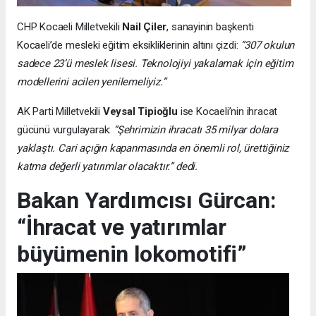
CHP Kocaeli Milletvekili
Nail Çiler
, sanayinin başkenti
Kocaeli’de mesleki eğitim eksikliklerinin altını çizdi:
“307 okulun
sadece 23’ü meslek lisesi. Teknolojiyi yakalamak için eğitim
modellerini acilen yenilemeliyiz.”
AK Parti Milletvekili
Veysal Tipioğlu
ise Kocaeli’nin ihracat
gücünü vurgulayarak:
“Şehrimizin ihracatı 35 milyar dolara
yaklaştı. Cari açığın kapanmasında en önemli rol, ürettiğiniz
katma değerli yatırımlar olacaktır.” dedi.
Bakan Yardımcısı Gürcan:
“İhracat ve yatırımlar
büyümenin lokomotifi”