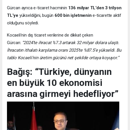
Gürcan ayrıca e-ticaret hacminin
136 milyar TL’den 3 trilyon
TL’ye
yükseldiğini, bugün
600 bin işletmenin
e-ticarette aktif
olduğunu söyledi.
Kocaeli’nin dış ticaret verilerine de dikkat çeken
Gürcan:
“2024’te ihracat %7.3 artarak 32 milyar dolara ulaştı.
İhracatın ithalatı karşılama oranı 2025’te %87.5’e yükseldi. Bu
tablo Kocaeli’nin üretim gücünü net şekilde ortaya koyuyor.”
Bağış: “Türkiye, dünyanın
en büyük 10 ekonomisi
arasına girmeyi hedefliyor”