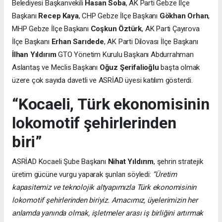
Belediyesi Başkanvekili
Hasan Soba
, AK Parti Gebze İlçe
Başkanı
Recep Kaya
, CHP Gebze İlçe Başkanı
Gökhan Orhan
,
MHP Gebze İlçe Başkanı
Coşkun Öztürk
, AK Parti Çayırova
İlçe Başkanı
Erhan Sarıdede
, AK Parti Dilovası İlçe Başkanı
İlhan Yıldırım
GTO Yönetim Kurulu Başkanı Abdurrahman
Aslantaş ve Meclis Başkanı
Oğuz Şerifalioğlu
başta olmak
üzere çok sayıda davetli ve ASRİAD üyesi katılım gösterdi.
“Kocaeli, Türk ekonomisinin
lokomotif şehirlerinden
biri”
ASRİAD Kocaeli Şube Başkanı
Nihat Yıldırım
, şehrin stratejik
üretim gücüne vurgu yaparak şunları söyledi:
“Üretim
kapasitemiz ve teknolojik altyapımızla Türk ekonomisinin
lokomotif şehirlerinden biriyiz. Amacımız, üyelerimizin her
anlamda yanında olmak, işletmeler arası iş birliğini artırmak