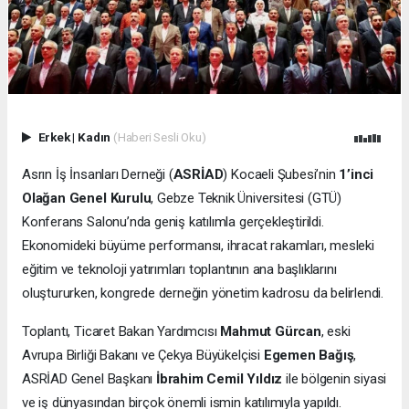
Erkek
|
Kadın
(Haberi Sesli Oku)
Asrın İş İnsanları Derneği (
ASRİAD
) Kocaeli Şubesi’nin
1’inci
Olağan Genel Kurulu
, Gebze Teknik Üniversitesi (GTÜ)
Konferans Salonu’nda geniş katılımla gerçekleştirildi.
Ekonomideki büyüme performansı, ihracat rakamları, mesleki
eğitim ve teknoloji yatırımları toplantının ana başlıklarını
oluştururken, kongrede derneğin yönetim kadrosu da belirlendi.
Toplantı, Ticaret Bakan Yardımcısı
Mahmut Gürcan
, eski
Avrupa Birliği Bakanı ve Çekya Büyükelçisi
Egemen Bağış
,
ASRİAD Genel Başkanı
İbrahim Cemil Yıldız
ile bölgenin siyasi
ve iş dünyasından birçok önemli ismin katılımıyla yapıldı.