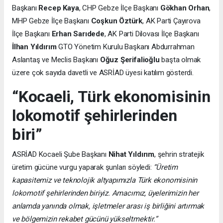
Başkanı
Recep Kaya
, CHP Gebze İlçe Başkanı
Gökhan Orhan
,
MHP Gebze İlçe Başkanı
Coşkun Öztürk
, AK Parti Çayırova
İlçe Başkanı
Erhan Sarıdede
, AK Parti Dilovası İlçe Başkanı
İlhan Yıldırım
GTO Yönetim Kurulu Başkanı Abdurrahman
Aslantaş ve Meclis Başkanı
Oğuz Şerifalioğlu
başta olmak
üzere çok sayıda davetli ve ASRİAD üyesi katılım gösterdi.
“Kocaeli, Türk ekonomisinin
lokomotif şehirlerinden
biri”
ASRİAD Kocaeli Şube Başkanı
Nihat Yıldırım
, şehrin stratejik
üretim gücüne vurgu yaparak şunları söyledi:
“Üretim
kapasitemiz ve teknolojik altyapımızla Türk ekonomisinin
lokomotif şehirlerinden biriyiz. Amacımız, üyelerimizin her
anlamda yanında olmak, işletmeler arası iş birliğini artırmak
ve bölgemizin rekabet gücünü yükseltmektir.”