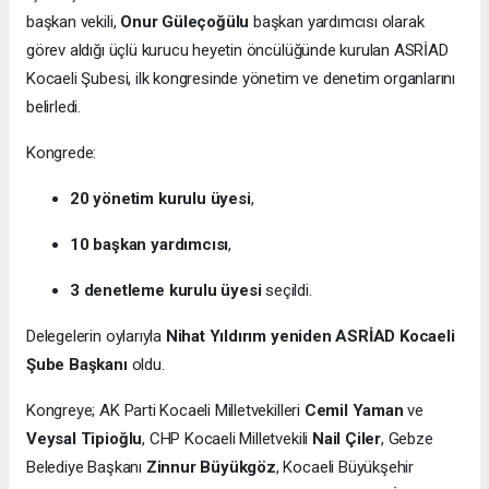
başkan vekili,
Onur Güleçoğülu
başkan yardımcısı olarak
görev aldığı üçlü kurucu heyetin öncülüğünde kurulan ASRİAD
Kocaeli Şubesi, ilk kongresinde yönetim ve denetim organlarını
belirledi.
Kongrede:
20 yönetim kurulu üyesi
,
10 başkan yardımcısı
,
3 denetleme kurulu üyesi
seçildi.
Delegelerin oylarıyla
Nihat Yıldırım yeniden ASRİAD Kocaeli
Şube Başkanı
oldu.
Kongreye; AK Parti Kocaeli Milletvekilleri
Cemil Yaman
ve
Veysal Tipioğlu
, CHP Kocaeli Milletvekili
Nail Çiler
, Gebze
Belediye Başkanı
Zinnur Büyükgöz
, Kocaeli Büyükşehir