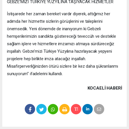
GEBZE’MİZİ TÜRKİYE YÜZYILINA TAŞIYACAK HİZMETLER
İstişarede her zaman bereket vardır diyerek, attığımız her
adımda her hizmette sizlerin görüşlerini ve taleplerini
önemsedik. Yeni dönemde de inanıyorum ki Gebzeli
hemşerilerimizin sandıkta göstereceği teveccüh ve destekle
sağlam işlere ve hizmetlere imzamızı atmaya sürdüreceğiz
inşallah. Gebze’mizi Türkiye Yüzyılına hazırlayacak yepyeni
projelere hep birlikte imza atacağız inşallah.
Misafirperverliğinizden ötürü sizlere bir kez daha şükranlarımı
sunuyorum” ifadelerini kullandı.
KOCAELI HABERİ