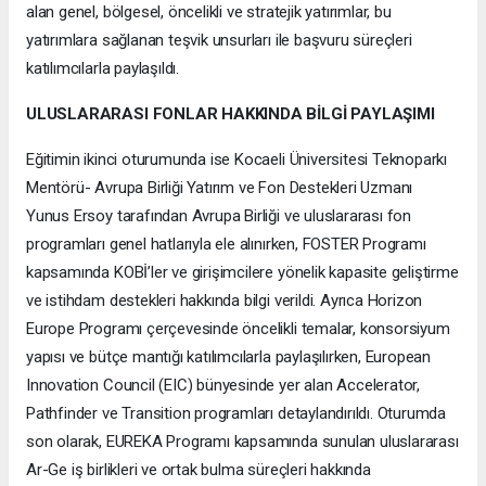
alan genel, bölgesel, öncelikli ve stratejik yatırımlar, bu
yatırımlara sağlanan teşvik unsurları ile başvuru süreçleri
katılımcılarla paylaşıldı.
ULUSLARARASI FONLAR HAKKINDA BİLGİ PAYLAŞIMI
Eğitimin ikinci oturumunda ise Kocaeli Üniversitesi Teknoparkı
Mentörü- Avrupa Birliği Yatırım ve Fon Destekleri Uzmanı
Yunus Ersoy tarafından Avrupa Birliği ve uluslararası fon
programları genel hatlarıyla ele alınırken, FOSTER Programı
kapsamında KOBİ’ler ve girişimcilere yönelik kapasite geliştirme
ve istihdam destekleri hakkında bilgi verildi. Ayrıca Horizon
Europe Programı çerçevesinde öncelikli temalar, konsorsiyum
yapısı ve bütçe mantığı katılımcılarla paylaşılırken, European
Innovation Council (EIC) bünyesinde yer alan Accelerator,
Pathfinder ve Transition programları detaylandırıldı. Oturumda
son olarak, EUREKA Programı kapsamında sunulan uluslararası
Ar-Ge iş birlikleri ve ortak bulma süreçleri hakkında