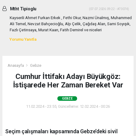
Mtht Tipioglu
(07.07.2026 09:22 - #73074)
Kayserili Ahmet Furkan Erkek , Fethi Okur, Nazmi Ünalmış, Muhammed
Ali Temel, Nevzat Bahçecioğlu, Alp Çelik, Çağdaş Alan, Sami Soyışık,
Fazlı Çetinsaya, Murat Kaan, Fatih Demirel ve niceleri
Yorumu Yanıtla
Anasayfa
Gebze
Cumhur İttifakı Adayı Büyükgöz:
İstişarede Her Zaman Bereket Var
GEBZE
11.02.2024 - 23:55, Güncelleme: 12.02.2024 - 00:26
Seçim çalışmaları kapsamında Gebze’deki sivil