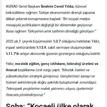
ASRİAD Genel Başkanı
İbrahim Cemil Yıldız
, küresel
belirsizliklere rağmen Türkiye ekonomisinin dirençli yapısına
dikkat çekerek konuşmasına başladı:
“Bir sosyal medya
mesajıyla politikaların değiştiği bir dönemden geçiyoruz.
Buna rağmen Türkiye’nin artık talihinin döndüğü görülüyor.”
2025 yılı 3. çeyrek büyümesinin
%3.7
olduğunu hatırlatan Yıldız,
inşaat sektöründeki
%13.9
, sabit sermaye oluşumundaki
%11.7
’lik artışın ekonomik güvenin göstergesi olduğunu belirtti.
Yıldız,
mesleki eğitim, genç istihdamı, teknoloji üretimi ve
ihracat
başlıklarına özel vurgu yaptı:
“Meslek liseleri ve
yüksekokulları stratejik görüyoruz. Gençlerimizi sanayi ve
hizmet sektörleriyle doğru şekilde buluşturmak zorundayız.
Teknopark projelerine melek yatırımcı oluyor, üyelerimizi
ihracata yönlendiriyoruz.”
Soba: “Kocaeli ülke olarak