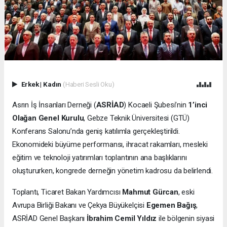
Erkek
|
Kadın
(Haberi Sesli Oku)
Asrın İş İnsanları Derneği (
ASRİAD
) Kocaeli Şubesi’nin
1’inci
Olağan Genel Kurulu
, Gebze Teknik Üniversitesi (GTÜ)
Konferans Salonu’nda geniş katılımla gerçekleştirildi.
Ekonomideki büyüme performansı, ihracat rakamları, mesleki
eğitim ve teknoloji yatırımları toplantının ana başlıklarını
oluştururken, kongrede derneğin yönetim kadrosu da belirlendi.
Toplantı, Ticaret Bakan Yardımcısı
Mahmut Gürcan
, eski
Avrupa Birliği Bakanı ve Çekya Büyükelçisi
Egemen Bağış
,
ASRİAD Genel Başkanı
İbrahim Cemil Yıldız
ile bölgenin siyasi