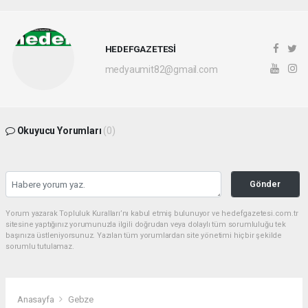
HEDEFGAZETESİ
medyaumit82@gmail.com
Okuyucu Yorumları
(0)
Gönder
Yorum yazarak Topluluk Kuralları’nı kabul etmiş bulunuyor ve hedefgazetesi.com.tr
sitesine yaptığınız yorumunuzla ilgili doğrudan veya dolaylı tüm sorumluluğu tek
başınıza üstleniyorsunuz. Yazılan tüm yorumlardan site yönetimi hiçbir şekilde
sorumlu tutulamaz.
Anasayfa
Gebze