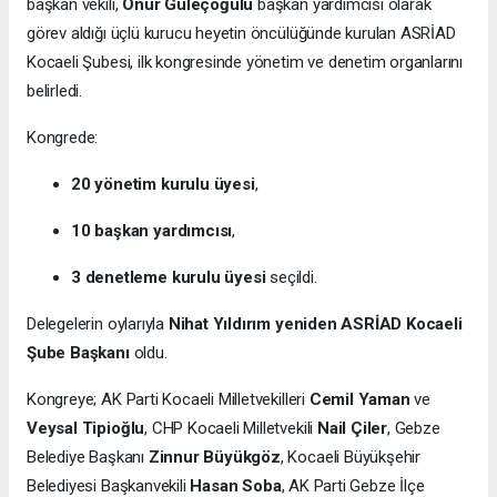
başkan vekili,
Onur Güleçoğülu
başkan yardımcısı olarak
görev aldığı üçlü kurucu heyetin öncülüğünde kurulan ASRİAD
Kocaeli Şubesi, ilk kongresinde yönetim ve denetim organlarını
belirledi.
Kongrede:
20 yönetim kurulu üyesi
,
10 başkan yardımcısı
,
3 denetleme kurulu üyesi
seçildi.
Delegelerin oylarıyla
Nihat Yıldırım yeniden ASRİAD Kocaeli
Şube Başkanı
oldu.
Kongreye; AK Parti Kocaeli Milletvekilleri
Cemil Yaman
ve
Veysal Tipioğlu
, CHP Kocaeli Milletvekili
Nail Çiler
, Gebze
Belediye Başkanı
Zinnur Büyükgöz
, Kocaeli Büyükşehir
Belediyesi Başkanvekili
Hasan Soba
, AK Parti Gebze İlçe