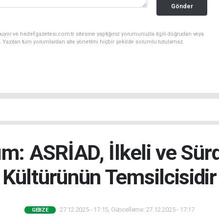
Gönder
uyor ve hedefgazetesi.com.tr sitesine yaptığınız yorumunuzla ilgili doğrudan veya
. Yazılan tüm yorumlardan site yönetimi hiçbir şekilde sorumlu tutulamaz.
ım: ASRİAD, İlkeli ve Sürd
Kültürünün Temsilcisidir
27.12.2025 - 17:15, Güncelleme: 27.12.2025 - 17:17
GEBZE