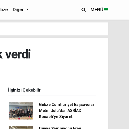
bze
Diğer
MENÜ
 verdi
İlginizi Çekebilir
Gebze Cumhuriyet Başsavcısı
Metin Uslu’dan ASRİAD
Kocaeli’ye Ziyaret
Dünya Şampiyonu Eray