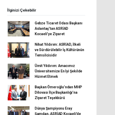
İlginizi Çekebilir
Gebze Ticaret Odası Başkanı
Aslantaş’tan ASRİAD
Kocaeli’ye Ziyaret
Nihat Yıldırım: ASRİAD, İlkeli
ve Sürdürülebilir İş Kültürünün
Temsilcisidir
Ümit Yıldırım: Amacımız
Üniversitemize En İyi Şekilde
Hizmet Etmek
Başkan Ömeroğlu’ndan MHP
Dilovası İlçe Başkanlığı’na
Ziyaret Teşekkürü
Dünya Şampiyonu Eray
Şamdan, ASRİAD Kocaeli'de