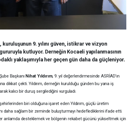
 kuruluşunun 9. yılını güven, istikrar ve vizyon
ururuyla kutluyor. Derneğin Kocaeli yapılanmasının
k odaklı yaklaşımıyla her geçen gün daha da güçleniyor.
i Şube Başkanı
Nihat Yıldırım
, 9. yıl değerlendirmesinde ASRİAD’ın
na dikkat çekti. Yıldırım, derneğin kurulduğu günden bu yana iş
rak kalıcı bir duruş sergilediğini vurguladı.
ehirlerinden biri olduğuna işaret eden Yıldırım, güçlü üretim
ını daha sağlam bir zeminde buluşturmayı hedeflediklerini ifade etti.
eri her anlamda desteklemek ve bölgenin rekabet gücünü yükseltmek için