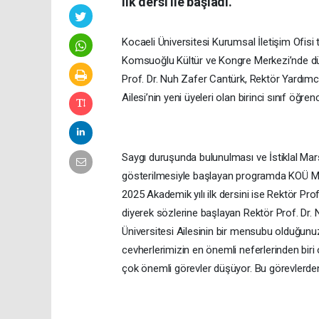
ilk dersi ile başladı.
Kocaeli Üniversitesi Kurumsal İletişim Ofisi
Komsuoğlu Kültür ve Kongre Merkezi’nde dü
Prof. Dr. Nuh Zafer Cantürk, Rektör Yardımcı
Ailesi’nin yeni üyeleri olan birinci sınıf öğrenci
Saygı duruşunda bulunulması ve İstiklal Marş
gösterilmesiyle başlayan programda KOÜ Müz
2025 Akademik yılı ilk dersini ise Rektör Prof
diyerek sözlerine başlayan Rektör Prof. Dr. 
Üniversitesi Ailesinin bir mensubu olduğunuz
cevherlerimizin en önemli neferlerinden bir
çok önemli görevler düşüyor. Bu görevlerden 