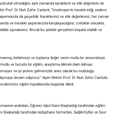
r yolculuk olmadığını, aynı zamanda karakterin ve etik değerlerin de
tör Prof. Dr. Nuh Zafer Cantürk, “Unutmayın ki meslek etiği, sadece
aşamınızda da geçerlidir. Karakteriniz ve etik değerleriniz, her zaman
nyasında ve mesleki yaşamınızda karşılaşacağınız zorluklar olacaktır,
ekilde aşmalısınız. Ancak bu şekilde gerçekten başarılı olabilir ve
enimsemiş, birbirimize ve topluma değer veren mutlu bir üniversiteyiz.
 mutlu ve huzurlu bir eğitim, araştırma iklimini daim kılmayı
siyor ve iyi yerlere gelmenizde aracı olarak bu mutluluğu
alışmaya devam ediyoruz.” diyen Rektör Prof. Dr. Nuh Zafer Cantürk,
encilerimize eğitim hayatlarında başarılar diledi.
asının ardından, Öğrenci İşleri Daire Başkanlığı tarafından eğitim
Başkanlığı tarafından kütüphane hizmetleri, Sağlık Kültür ve Spor