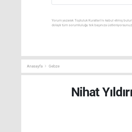
Yorum yazarak Topluluk Kuralları’nı kabul etmiş bulun
dolaylı tüm sorumluluğu tek başınıza üstleniyorsunuz
Anasayfa
Gebze
Nihat Yıldır