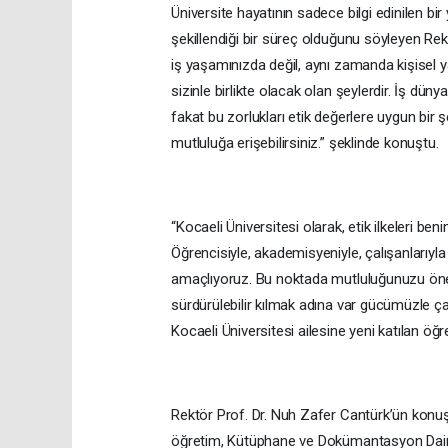
Üniversite hayatının sadece bilgi edinilen bi
şekillendiği bir süreç olduğunu söyleyen Rek
iş yaşamınızda değil, aynı zamanda kişisel y
sizinle birlikte olacak olan şeylerdir. İş dü
fakat bu zorlukları etik değerlere uygun bir ş
mutluluğa erişebilirsiniz.” şeklinde konuştu.
“Kocaeli Üniversitesi olarak, etik ilkeleri b
Öğrencisiyle, akademisyeniyle, çalışanlarıyla
amaçlıyoruz. Bu noktada mutluluğunuzu önem
sürdürülebilir kılmak adına var gücümüzle ç
Kocaeli Üniversitesi ailesine yeni katılan öğr
Rektör Prof. Dr. Nuh Zafer Cantürk’ün konuşm
öğretim, Kütüphane ve Dokümantasyon Daire 