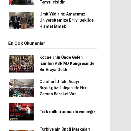
Temsilcisidir
Ümit Yıldırım: Amacımız
Üniversitemize En İyi Şekilde
Hizmet Etmek
En Çok Okunanlar
Kocaeli'nin Önde Gelen
İsimleri ASRİAD Kongresinde
Bir Araya Geldi
Cumhur İttifakı Adayı
Büyükgöz: İstişarede Her
Zaman Bereket Var
Türk milleti adına direneceğiz
Türkiye’nin Öncü Markaları