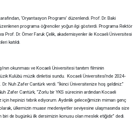
 tarafından, ‘Oryantasyon Programı’ düzenlendi. Prof. Dr. Baki
zenlenen programa öğrenciler yoğun ilgi gösterdi. Programa Rektör
sı Prof. Dr. Ömer Faruk Çelik, akademisyenler ile Kocaeli Üniversitesi
leri katıldı.
ı’nın okunması ve Kocaeli Üniversitesi tanıtım filminin
ik Kulübü müzik dinletisi sundu. Kocaeli Üniversitesi’nde 2024-
. Dr. Nuh Zafer Cantürk verdi. “İkinci Üniversitenize hoş geldiniz.”
Nuh Zafer Cantürk, “Zorlu bir YKS sürecinin ardından Kocaeli
 için hepinizi tebrik ediyorum. Aydınlık geleceğimizin mimarı genç
i olarak, ülkemizin muasır medeniyetler seviyesine ulaşmasında size
biri de bugünkü ilk dersimizin konusu olan meslek etiğidir.” dedi.