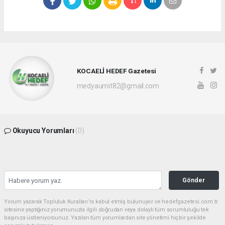
KOCAELİ HEDEF Gazetesi
medyaumit82@gmail.com
Okuyucu Yorumları
(0)
Gönder
Yorum yazarak Topluluk Kuralları’nı kabul etmiş bulunuyor ve hedefgazetesi.com.tr
sitesine yaptığınız yorumunuzla ilgili doğrudan veya dolaylı tüm sorumluluğu tek
başınıza üstleniyorsunuz. Yazılan tüm yorumlardan site yönetimi hiçbir şekilde