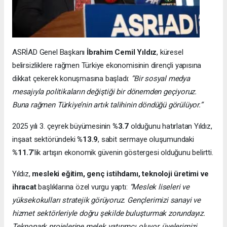
ASRİAD Genel Başkanı
İbrahim Cemil Yıldız
, küresel
belirsizliklere rağmen Türkiye ekonomisinin dirençli yapısına
dikkat çekerek konuşmasına başladı:
“Bir sosyal medya
mesajıyla politikaların değiştiği bir dönemden geçiyoruz.
Buna rağmen Türkiye’nin artık talihinin döndüğü görülüyor.”
2025 yılı 3. çeyrek büyümesinin
%3.7
olduğunu hatırlatan Yıldız,
inşaat sektöründeki
%13.9
, sabit sermaye oluşumundaki
%11.7
’lik artışın ekonomik güvenin göstergesi olduğunu belirtti.
Yıldız,
mesleki eğitim, genç istihdamı, teknoloji üretimi ve
ihracat
başlıklarına özel vurgu yaptı:
“Meslek liseleri ve
yüksekokulları stratejik görüyoruz. Gençlerimizi sanayi ve
hizmet sektörleriyle doğru şekilde buluşturmak zorundayız.
Teknopark projelerine melek yatırımcı oluyor, üyelerimizi