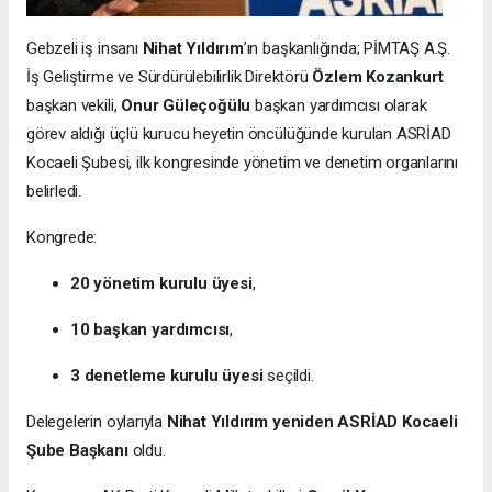
Gebzeli iş insanı
Nihat Yıldırım
’ın başkanlığında; PİMTAŞ A.Ş.
İş Geliştirme ve Sürdürülebilirlik Direktörü
Özlem Kozankurt
başkan vekili,
Onur Güleçoğülu
başkan yardımcısı olarak
görev aldığı üçlü kurucu heyetin öncülüğünde kurulan ASRİAD
Kocaeli Şubesi, ilk kongresinde yönetim ve denetim organlarını
belirledi.
Kongrede:
20 yönetim kurulu üyesi
,
10 başkan yardımcısı
,
3 denetleme kurulu üyesi
seçildi.
Delegelerin oylarıyla
Nihat Yıldırım yeniden ASRİAD Kocaeli
Şube Başkanı
oldu.