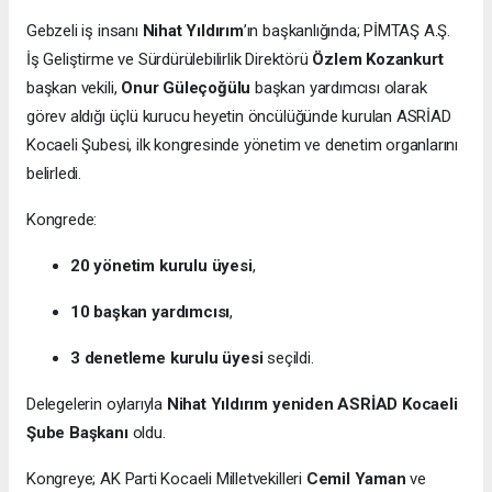
Gebzeli iş insanı
Nihat Yıldırım
’ın başkanlığında; PİMTAŞ A.Ş.
İş Geliştirme ve Sürdürülebilirlik Direktörü
Özlem Kozankurt
başkan vekili,
Onur Güleçoğülu
başkan yardımcısı olarak
görev aldığı üçlü kurucu heyetin öncülüğünde kurulan ASRİAD
Kocaeli Şubesi, ilk kongresinde yönetim ve denetim organlarını
belirledi.
Kongrede:
20 yönetim kurulu üyesi
,
10 başkan yardımcısı
,
3 denetleme kurulu üyesi
seçildi.
Delegelerin oylarıyla
Nihat Yıldırım yeniden ASRİAD Kocaeli
Şube Başkanı
oldu.
Kongreye; AK Parti Kocaeli Milletvekilleri
Cemil Yaman
ve