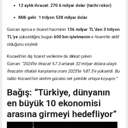
12 aylık ihracat: 270.6 milyar dolar (tarihi rekor)
Milli gelir: 1 trilyon 538 milyar dolar
Gürcan ayrıca e-ticaret hacminin
136 milyar TL’den 3 trilyon
TL’ye
yükseldiğini, bugün
600 bin işletmenin
e-ticarette aktif
olduğunu söyledi.
Kocaeli’nin dış ticaret verilerine de dikkat çeken
Gürcan:
“2024’te ihracat %7.3 artarak 32 milyar dolara ulaştı.
İhracatın ithalatı karşılama oranı 2025’te %87.5’e yükseldi. Bu
tablo Kocaeli’nin üretim gücünü net şekilde ortaya koyuyor.”
Bağış: “Türkiye, dünyanın
en büyük 10 ekonomisi
arasına girmeyi hedefliyor”