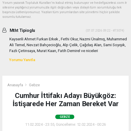
Yorum yazarak Topluluk Kuralları’nı kabul etmiş bulunuyor ve hedefgazetesi.com.tr
sitesine yaptığınız yorumunuzla ilgili doğrudan veya dolaylı tüm sorumluluğu tek
başınıza üstleniyorsunuz. Yazılan tüm yorumlardan site yönetimi hiçbir şekilde
sorumlu tutulamaz.
Mtht Tipioglu
(07.07.2026 09:22 - #73074)
Kayserili Ahmet Furkan Erkek , Fethi Okur, Nazmi Ünalmış, Muhammed
Ali Temel, Nevzat Bahçecioğlu, Alp Çelik, Çağdaş Alan, Sami Soyışık,
Fazlı Çetinsaya, Murat Kaan, Fatih Demirel ve niceleri
Yorumu Yanıtla
Anasayfa
Gebze
Cumhur İttifakı Adayı Büyükgöz:
İstişarede Her Zaman Bereket Var
GEBZE
11.02.2024 - 23:55, Güncelleme: 12.02.2024 - 00:26