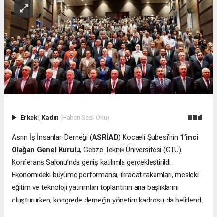
Erkek
|
Kadın
(Haberi Sesli Oku)
Asrın İş İnsanları Derneği (
ASRİAD
) Kocaeli Şubesi’nin
1’inci
Olağan Genel Kurulu
, Gebze Teknik Üniversitesi (GTÜ)
Konferans Salonu’nda geniş katılımla gerçekleştirildi.
Ekonomideki büyüme performansı, ihracat rakamları, mesleki
eğitim ve teknoloji yatırımları toplantının ana başlıklarını
oluştururken, kongrede derneğin yönetim kadrosu da belirlendi.