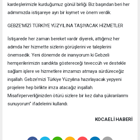
kardeşlerimizle kurduğumuz gönül birliği. Biz başından beri her
adımımızda istişareye ayrı bir kıymet ve önem verdik.
GEBZE’MİZİ TÜRKİYE YÜZYILINA TAŞIYACAK HİZMETLER
İstişarede her zaman bereket vardır diyerek, attığımız her
adımda her hizmette sizlerin görüşlerini ve taleplerini
önemsedik. Yeni dönemde de inanıyorum ki Gebzeli
hemşerilerimizin sandıkta göstereceği teveccüh ve destekle
sağlam işlere ve hizmetlere imzamızı atmaya sürdüreceğiz
inşallah. Gebze’mizi Türkiye Yüzyılına hazırlayacak yepyeni
projelere hep birlikte imza atacağız inşallah.
Misafirperverliğinizden ötürü sizlere bir kez daha şükranlarımı
sunuyorum” ifadelerini kullandı.
KOCAELI HABERİ