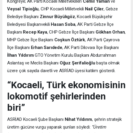
Kongreye; AK Parti Kocaeli Milletvekilleri
Cemil Yaman
ve
Veysal Tipioğlu
, CHP Kocaeli Milletvekili
Nail Çiler
, Gebze
Belediye Başkanı
Zinnur Büyükgöz
, Kocaeli Büyükşehir
Belediyesi Başkanvekili
Hasan Soba
, AK Parti Gebze İlçe
Başkanı
Recep Kaya
, CHP Gebze İlçe Başkanı
Gökhan Orhan
,
MHP Gebze İlçe Başkanı
Coşkun Öztürk
, AK Parti Çayırova
İlçe Başkanı
Erhan Sarıdede
, AK Parti Dilovası İlçe Başkanı
İlhan Yıldırım
GTO Yönetim Kurulu Başkanı Abdurrahman
Aslantaş ve Meclis Başkanı
Oğuz Şerifalioğlu
başta olmak
üzere çok sayıda davetli ve ASRİAD üyesi katılım gösterdi.
“Kocaeli, Türk ekonomisinin
lokomotif şehirlerinden
biri”
ASRİAD Kocaeli Şube Başkanı
Nihat Yıldırım
, şehrin stratejik
üretim gücüne vurgu yaparak şunları söyledi:
“Üretim