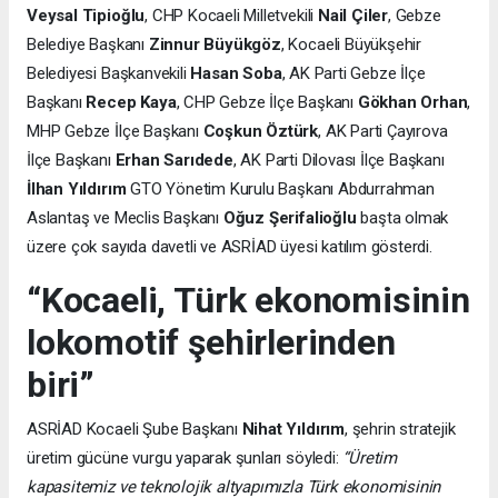
Veysal Tipioğlu
, CHP Kocaeli Milletvekili
Nail Çiler
, Gebze
Belediye Başkanı
Zinnur Büyükgöz
, Kocaeli Büyükşehir
Belediyesi Başkanvekili
Hasan Soba
, AK Parti Gebze İlçe
Başkanı
Recep Kaya
, CHP Gebze İlçe Başkanı
Gökhan Orhan
,
MHP Gebze İlçe Başkanı
Coşkun Öztürk
, AK Parti Çayırova
İlçe Başkanı
Erhan Sarıdede
, AK Parti Dilovası İlçe Başkanı
İlhan Yıldırım
GTO Yönetim Kurulu Başkanı Abdurrahman
Aslantaş ve Meclis Başkanı
Oğuz Şerifalioğlu
başta olmak
üzere çok sayıda davetli ve ASRİAD üyesi katılım gösterdi.
“Kocaeli, Türk ekonomisinin
lokomotif şehirlerinden
biri”
ASRİAD Kocaeli Şube Başkanı
Nihat Yıldırım
, şehrin stratejik
üretim gücüne vurgu yaparak şunları söyledi:
“Üretim
kapasitemiz ve teknolojik altyapımızla Türk ekonomisinin