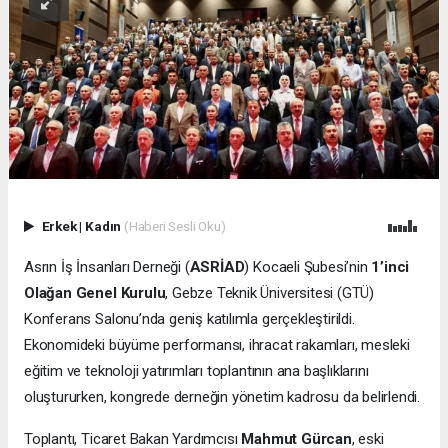
Erkek
|
Kadın
(Haberi Sesli Oku)
Asrın İş İnsanları Derneği (
ASRİAD
) Kocaeli Şubesi’nin
1’inci
Olağan Genel Kurulu
, Gebze Teknik Üniversitesi (GTÜ)
Konferans Salonu’nda geniş katılımla gerçekleştirildi.
Ekonomideki büyüme performansı, ihracat rakamları, mesleki
eğitim ve teknoloji yatırımları toplantının ana başlıklarını
oluştururken, kongrede derneğin yönetim kadrosu da belirlendi.
Toplantı, Ticaret Bakan Yardımcısı
Mahmut Gürcan
, eski