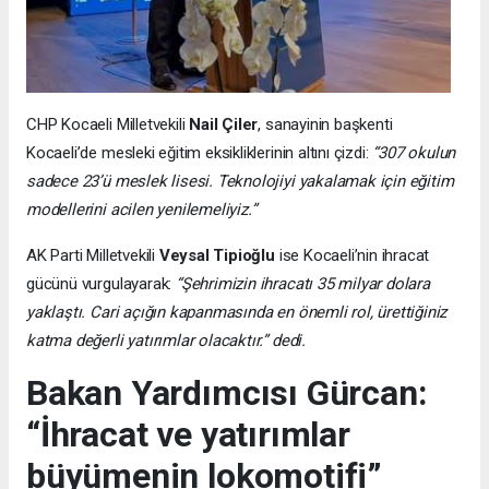
CHP Kocaeli Milletvekili
Nail Çiler
, sanayinin başkenti
Kocaeli’de mesleki eğitim eksikliklerinin altını çizdi:
“307 okulun
sadece 23’ü meslek lisesi. Teknolojiyi yakalamak için eğitim
modellerini acilen yenilemeliyiz.”
AK Parti Milletvekili
Veysal Tipioğlu
ise Kocaeli’nin ihracat
gücünü vurgulayarak:
“Şehrimizin ihracatı 35 milyar dolara
yaklaştı. Cari açığın kapanmasında en önemli rol, ürettiğiniz
katma değerli yatırımlar olacaktır.” dedi.
Bakan Yardımcısı Gürcan:
“İhracat ve yatırımlar
büyümenin lokomotifi”