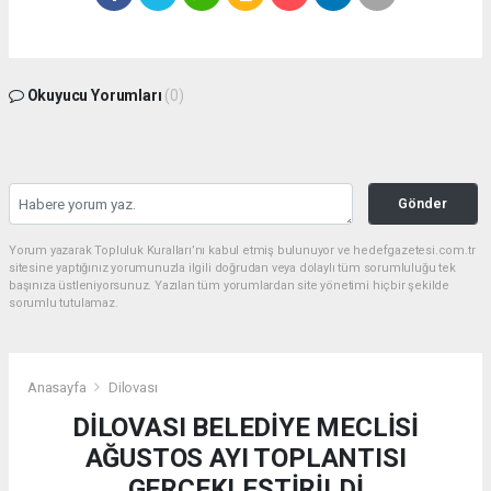
Okuyucu Yorumları
(0)
Gönder
Yorum yazarak Topluluk Kuralları’nı kabul etmiş bulunuyor ve hedefgazetesi.com.tr
sitesine yaptığınız yorumunuzla ilgili doğrudan veya dolaylı tüm sorumluluğu tek
başınıza üstleniyorsunuz. Yazılan tüm yorumlardan site yönetimi hiçbir şekilde
sorumlu tutulamaz.
Anasayfa
Dilovası
DİLOVASI BELEDİYE MECLİSİ
AĞUSTOS AYI TOPLANTISI
GERÇEKLEŞTİRİLDİ