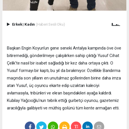
Erkek
|
Kadın
(Haberi Sesli Oku)
Başkan Engin Koyun’un gene seneki Antalya kampında öve öve
bitiremediği, gönderilmeye çalışılırken sahip çıktığı Yusuf Cihat
Çelik’te nasıl bir isabet sağladığı bir kez daha ortaya çıktı. O
Yusuf formayı bir kaptı, bu yıl da bırakmıyor. Özellikle Bandırma
maçında son yılların en unutulmaz gollerinden birine daha imza
atan Yusuf, üç oyuncu ekarte edip uzaktan kaleciyi
avlamasıyla, tribünleri ve ekran başındakileri ayağa kaldırdı.
Kubilay Yağcıoğlu’nun tebrik ettiği gurbetçi oyuncu, gazetemiz
aracılığıyla galibiyeti ve müthiş golünü tüm kente armağan etti.