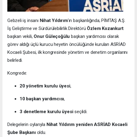
Gebzeli iş insanı
Nihat Yıldırım
’ın başkanlığında; PİMTAŞ A.Ş.
İş Geliştirme ve Sürdürülebilirlik Direktörü
Özlem Kozankurt
başkan vekili,
Onur Güleçoğülu
başkan yardımcısı olarak
görev aldığı üçlü kurucu heyetin öncülüğünde kurulan ASRİAD
Kocaeli Şubesi, ilk kongresinde yönetim ve denetim organlarını
belirledi.
Kongrede:
20 yönetim kurulu üyesi
,
10 başkan yardımcısı
,
3 denetleme kurulu üyesi
seçildi.
Delegelerin oylarıyla
Nihat Yıldırım yeniden ASRİAD Kocaeli
Şube Başkanı
oldu.