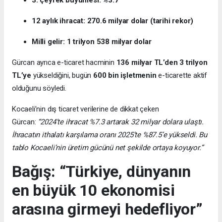
12 aylık ihracat: 270.6 milyar dolar (tarihi rekor)
Milli gelir: 1 trilyon 538 milyar dolar
Gürcan ayrıca e-ticaret hacminin
136 milyar TL’den 3 trilyon
TL’ye
yükseldiğini, bugün
600 bin işletmenin
e-ticarette aktif
olduğunu söyledi.
Kocaeli’nin dış ticaret verilerine de dikkat çeken
Gürcan:
“2024’te ihracat %7.3 artarak 32 milyar dolara ulaştı.
İhracatın ithalatı karşılama oranı 2025’te %87.5’e yükseldi. Bu
tablo Kocaeli’nin üretim gücünü net şekilde ortaya koyuyor.”
Bağış: “Türkiye, dünyanın
en büyük 10 ekonomisi
arasına girmeyi hedefliyor”